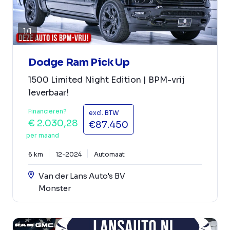
1
/
1
Dodge Ram Pick Up
1500 Limited Night Edition | BPM-vrij
leverbaar!
Financieren?
excl. BTW
€ 2.030,28
€87.450
per maand
6 km
12-2024
Automaat
Van der Lans Auto's BV
Monster