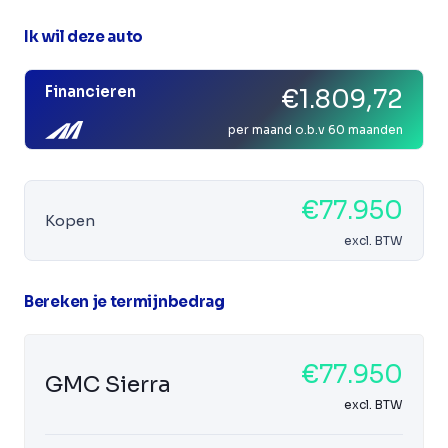
Ik wil deze auto
Financieren
€1.809,72
per maand o.b.v 60 maanden
€77.950
Kopen
excl. BTW
Bereken je termijnbedrag
€77.950
GMC Sierra
excl. BTW