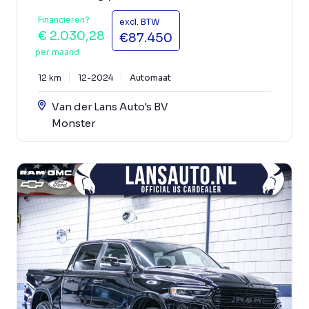
Financieren?
excl. BTW
€ 2.030,28
€87.450
per maand
12 km
12-2024
Automaat
Van der Lans Auto's BV
Monster