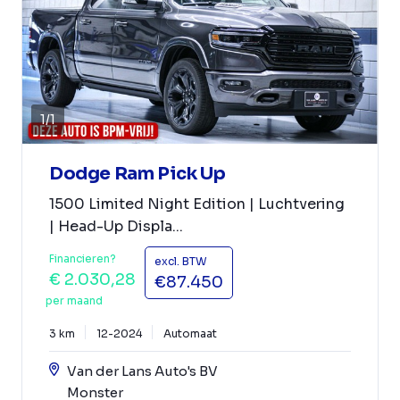
1
/
1
Dodge Ram Pick Up
1500 Limited Night Edition | Luchtvering
| Head-Up Displa...
Financieren?
excl. BTW
€ 2.030,28
€87.450
per maand
3 km
12-2024
Automaat
Van der Lans Auto's BV
Monster