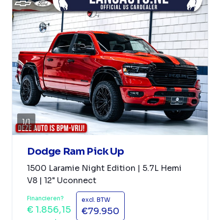
1
/
1
Dodge Ram Pick Up
1500 Laramie Night Edition | 5.7L Hemi
V8 | 12" Uconnect
Financieren?
excl. BTW
€ 1.856,15
€79.950