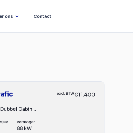
er ons
Contact
afic
excl. BTW
€11.400
1.6 dCi 120 pk Dubbel Cabine 2x Schuifdeur, Navi Airco, T...
wjaar
vermogen
88 kW