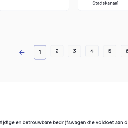
Stadskanaal
2
3
4
5
1
lzijdige en betrouwbare bedrijfswagen die voldoet aan d