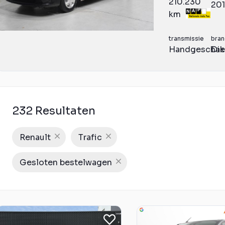
210.230
20
km
transmissie
bran
Handgeschak
Die
232 Resultaten
Renault
Trafic
Gesloten bestelwagen