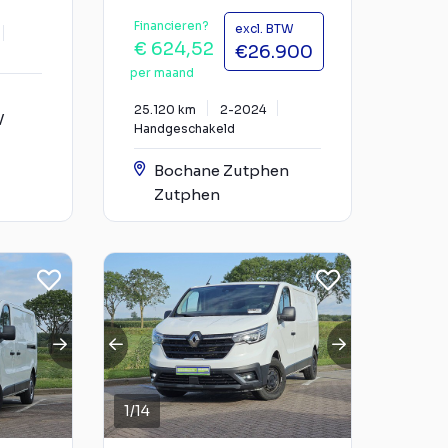
Financieren?
excl. BTW
€ 624,52
€26.900
per maand
25.120 km
2-2024
V
Handgeschakeld
Bochane Zutphen
Zutphen
1
/
14