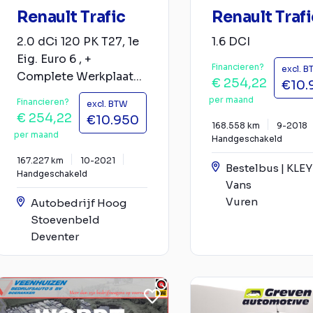
Renault Trafic
Renault Trafi
2.0 dCi 120 PK T27, 1e
1.6 DCI
Eig. Euro 6 , +
Financieren?
excl. 
Complete Werkplaat...
€ 254,22
€10.
per maand
Financieren?
excl. BTW
€ 254,22
€10.950
168.558 km
9-2018
per maand
Handgeschakeld
167.227 km
10-2021
Bestelbus | KLE
Handgeschakeld
Vans
Vuren
Autobedrijf Hoog
Stoevenbeld
Deventer