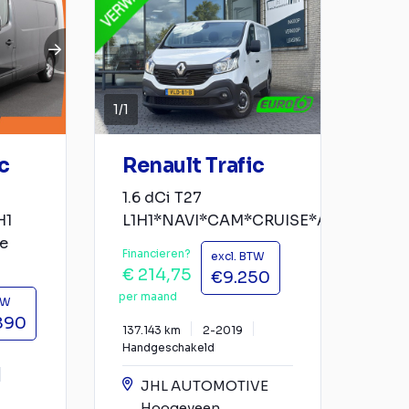
1
/
1
c
Renault Trafic
1.6 dCi T27
H1
L1H1*NAVI*CAM*CRUISE*A/C*KEYLE
e
Financieren?
excl. BTW
€ 214,75
€9.250
per maand
TW
890
137.143 km
2-2019
Handgeschakeld
JHL AUTOMOTIVE
Hoogeveen