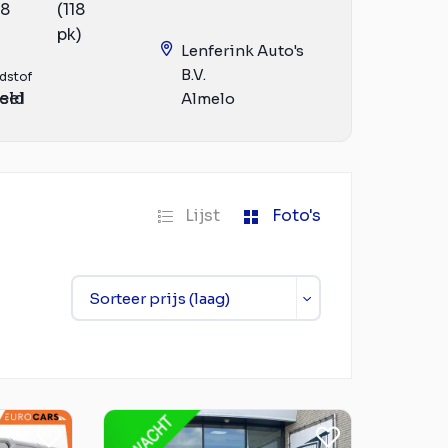
18
(118
pk)
Lenferink Auto's
B.V.
dstof
eld
sel
Almelo
Lijst
Foto's