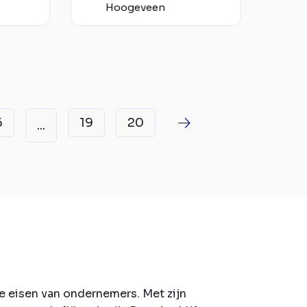
Hoogeveen
6
19
20
...
e eisen van ondernemers. Met zijn