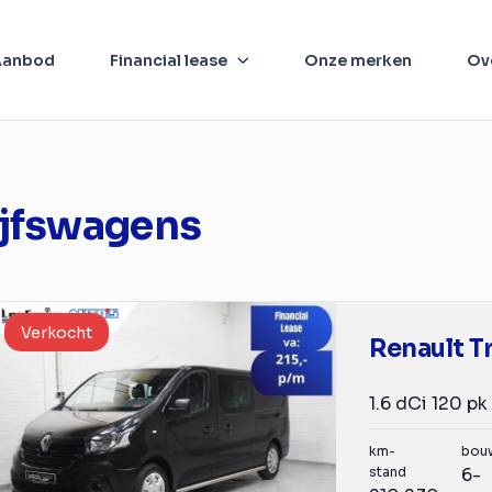
Aanbod
Financial lease
Onze merken
Ov
ijfswagens
Verkocht
Renault Tr
km-
bou
stand
6-