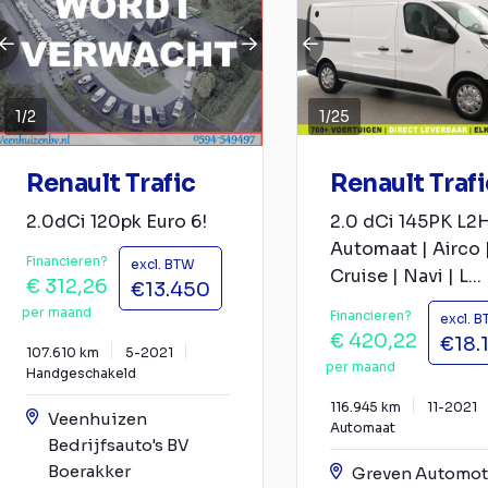
1
/
2
1
/
25
Renault Trafic
Renault Trafi
2.0dCi 120pk Euro 6!
2.0 dCi 145PK L2H
Automaat | Airco 
Financieren?
excl. BTW
Cruise | Navi | L...
€ 312,26
€13.450
per maand
Financieren?
excl. 
€ 420,22
€18.
107.610 km
5-2021
per maand
Handgeschakeld
116.945 km
11-2021
Veenhuizen
Automaat
Bedrijfsauto's BV
Boerakker
Greven Automot