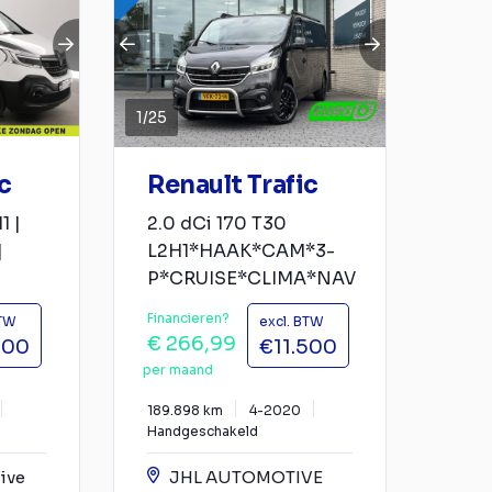
1
/
25
c
Renault Trafic
1 |
2.0 dCi 170 T30
|
L2H1*HAAK*CAM*3-
P*CRUISE*CLIMA*NAV
Financieren?
BTW
excl. BTW
€ 266,99
100
€11.500
per maand
189.898 km
4-2020
Handgeschakeld
ive
JHL AUTOMOTIVE