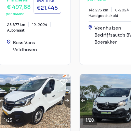
Financieren?
excl. BTW
€ 497,88
€21.445
143.273 km
6-2024
per maand
Handgeschakeld
28.377 km
12-2024
Veenhuizen
Automaat
Bedrijfsauto's B
Boerakker
Boss Vans
Veldhoven
1
/
25
1
/
20