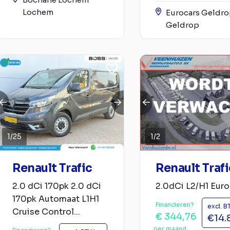
Lochem
Eurocars Geldr
Geldrop
1
/
25
1
/
2
Renault Trafic
Renault Trafi
2.0 dCi 170pk 2.0 dCi
2.0dCi L2/H1 Euro
170pk Automaat L1H1
Financieren?
excl. 
Cruise Control...
€ 344,76
€14.
per maand