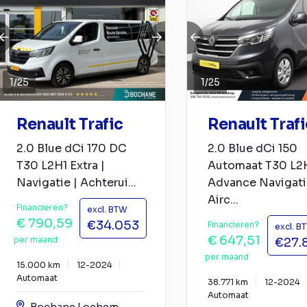
1
/
25
1
/
25
Renault Trafic
Renault Trafi
2.0 Blue dCi 170 DC
2.0 Blue dCi 150
T30 L2H1 Extra |
Automaat T30 L2
Navigatie | Achterui...
Advance Navigati
Airc...
Financieren?
excl. BTW
€ 790,59
€34.053
Financieren?
excl. B
€ 647,51
per maand
€27.
per maand
15.000 km
12-2024
Automaat
38.771 km
12-2024
Automaat
Bochane Lochem