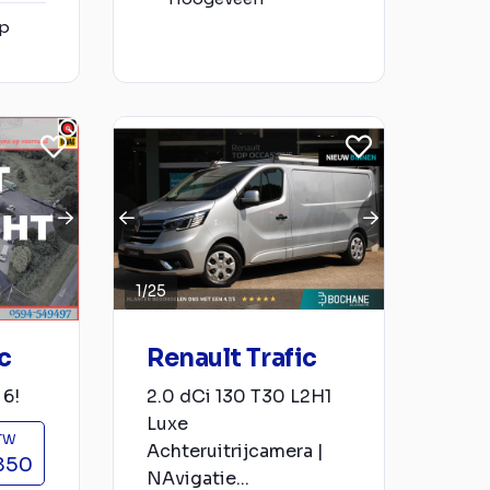
op
1
/
25
c
Renault Trafic
 6!
2.0 dCi 130 T30 L2H1
Luxe
BTW
Achteruitrijcamera |
850
NAvigatie...