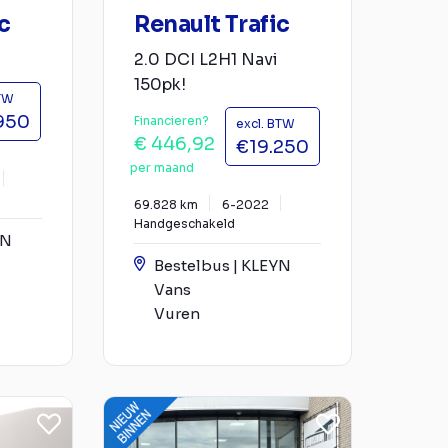
c
Renault Trafic
2.0 DCI L2H1 Navi
150pk!
BTW
950
Financieren?
excl. BTW
€ 446,92
€19.250
per maand
69.828 km
6-2022
Handgeschakeld
YN
Bestelbus | KLEYN
Vans
Vuren