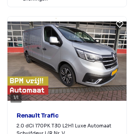
1
/
1
Renault Trafic
2.0 dCi 170PK T30 L2H1 Luxe Automaat
Schuifdeur L/R Nr. V...