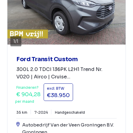
1
/
1
Ford Transit Custom
300L 2.0 TDCI 136PK L2H1 Trend Nr.
V020 | Airco | Cruise...
Financieren?
excl. BTW
€ 904,28
€38.950
per maand
35 km
7-2024
Handgeschakeld
Autobedrijf Van der Veen Groningen B.V.
Groningen