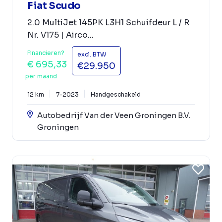
Fiat Scudo
2.0 MultiJet 145PK L3H1 Schuifdeur L / R
Nr. V175 | Airco...
Financieren?
excl. BTW
€ 695,33
€29.950
per maand
12 km
7-2023
Handgeschakeld
Autobedrijf Van der Veen Groningen B.V.
Groningen