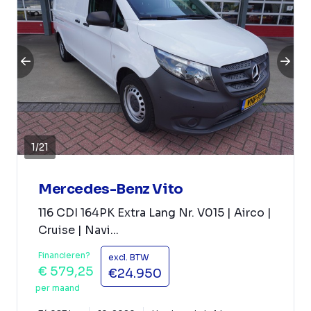
1
/
21
Mercedes-Benz Vito
116 CDI 164PK Extra Lang Nr. V015 | Airco |
Cruise | Navi...
Financieren?
excl. BTW
€ 579,25
€24.950
per maand