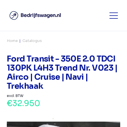
Home
Catalogus
Ford Transit - 350E 2.0 TDCI
130PK L4H3 Trend Nr. V023 |
Airco | Cruise | Navi |
Trekhaak
excl. BTW
€32.950