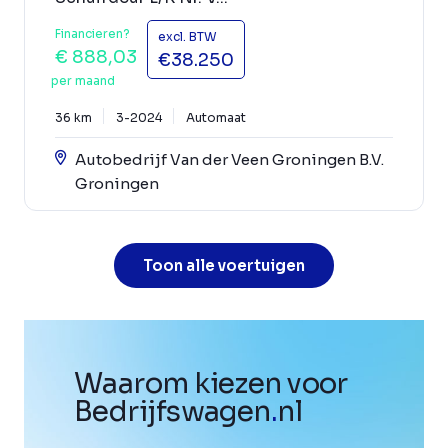
Financieren?
excl. BTW
€ 888,03
€38.250
per maand
36 km
3-2024
Automaat
Autobedrijf Van der Veen Groningen B.V.
Groningen
Toon alle voertuigen
Waarom kiezen voor
Bedrijfswagen
.
nl