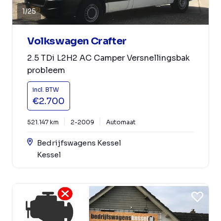
1
/
25
Volkswagen Crafter
2.5 TDi L2H2 AC Camper Versnellingsbak
probleem
incl. BTW
€2.700
521.147 km
2-2009
Automaat
Bedrijfswagens Kessel
Kessel