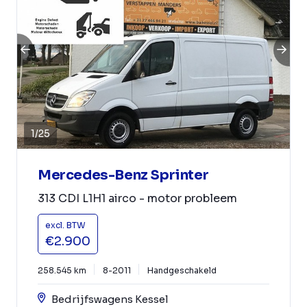
1
/
25
Mercedes-Benz Sprinter
313 CDI L1H1 airco - motor probleem
excl. BTW
€2.900
258.545 km
8-2011
Handgeschakeld
Bedrijfswagens Kessel