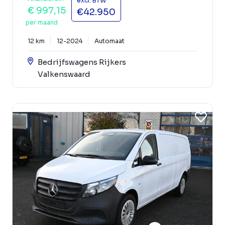
excl. BTW
€ 997,15
€42.950
per maand
12 km
12-2024
Automaat
Bedrijfswagens Rijkers
Valkenswaard