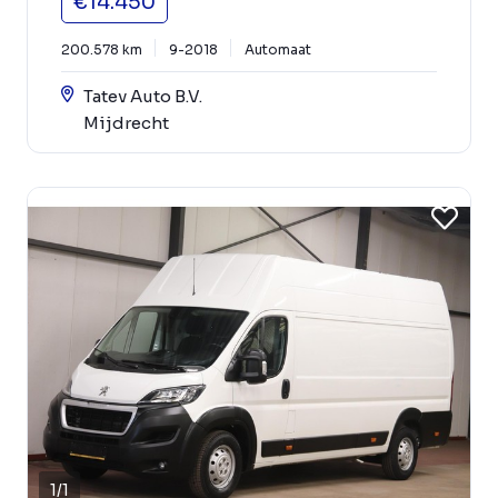
€14.450
200.578 km
9-2018
Automaat
Tatev Auto B.V.
Mijdrecht
1
/
1