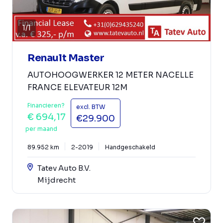
1
/
1
Renault Master
AUTOHOOGWERKER 12 METER NACELLE
FRANCE ELEVATEUR 12M
Financieren?
excl. BTW
€ 694,17
€29.900
per maand
89.952 km
2-2019
Handgeschakeld
Tatev Auto B.V.
Mijdrecht