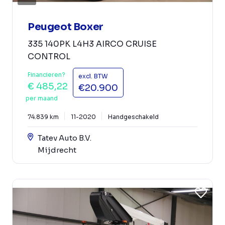
Peugeot Boxer
335 140PK L4H3 AIRCO CRUISE
CONTROL
Financieren?
excl. BTW
€ 485,22
€20.900
per maand
74.839 km
11-2020
Handgeschakeld
Tatev Auto B.V.
Mijdrecht