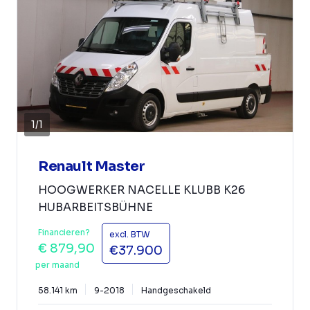
1
/
1
Renault Master
HOOGWERKER NACELLE KLUBB K26
HUBARBEITSBÜHNE
Financieren?
excl. BTW
€ 879,90
€37.900
per maand
58.141 km
9-2018
Handgeschakeld