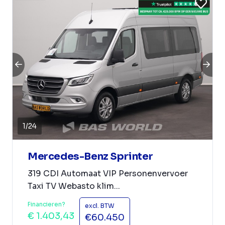
1
/
24
Mercedes-Benz Sprinter
319 CDI Automaat VIP Personenvervoer
Taxi TV Webasto klim...
Financieren?
excl. BTW
€ 1.403,43
€60.450