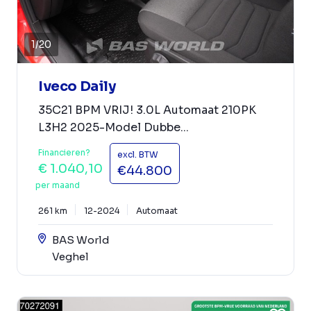
1
/
20
Iveco Daily
35C21 BPM VRIJ! 3.0L Automaat 210PK
L3H2 2025-Model Dubbe...
Financieren?
excl. BTW
€ 1.040,10
€44.800
per maand
261 km
12-2024
Automaat
BAS World
Veghel