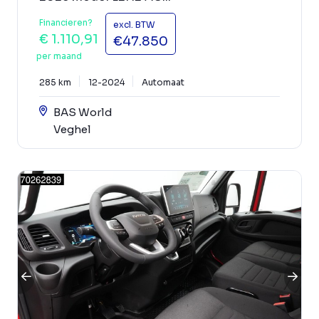
Financieren?
excl. BTW
€ 1.110,91
€47.850
per maand
285 km
12-2024
Automaat
BAS World
Veghel