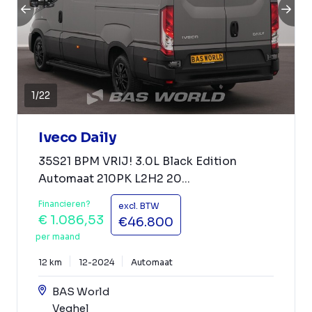
1
/
22
Iveco Daily
35S21 BPM VRIJ! 3.0L Black Edition
Automaat 210PK L2H2 20...
Financieren?
excl. BTW
€ 1.086,53
€46.800
per maand
12 km
12-2024
Automaat
BAS World
Veghel