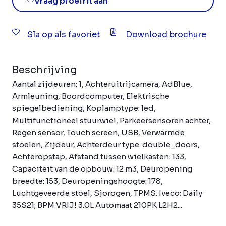
Vraag proefrit aan
Sla op als favoriet
Download brochure
Beschrijving
Aantal zijdeuren: 1, Achteruitrijcamera, AdBlue,
Armleuning, Boordcomputer, Elektrische
spiegelbediening, Koplamptype: led,
Multifunctioneel stuurwiel, Parkeersensoren achter,
Regen sensor, Touch screen, USB, Verwarmde
stoelen, Zijdeur, Achterdeur type: double_doors,
Achteropstap, Afstand tussen wielkasten: 133,
Capaciteit van de opbouw: 12 m3, Deuropening
breedte: 153, Deuropeningshoogte: 178,
Luchtgeveerde stoel, Sjorogen, TPMS. Iveco; Daily
35S21; BPM VRIJ! 3.0L Automaat 210PK L2H2...