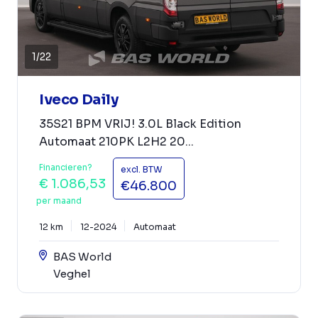
1
/
22
Iveco Daily
35S21 BPM VRIJ! 3.0L Black Edition
Automaat 210PK L2H2 20...
Financieren?
excl. BTW
€ 1.086,53
€46.800
per maand
12 km
12-2024
Automaat
BAS World
Veghel