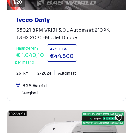
1
/
20
Iveco Daily
35C21 BPM VRIJ! 3.0L Automaat 210PK
L3H2 2025-Model Dubbe...
Financieren?
excl. BTW
€ 1.040,10
€44.800
per maand
261 km
12-2024
Automaat
BAS World
Veghel