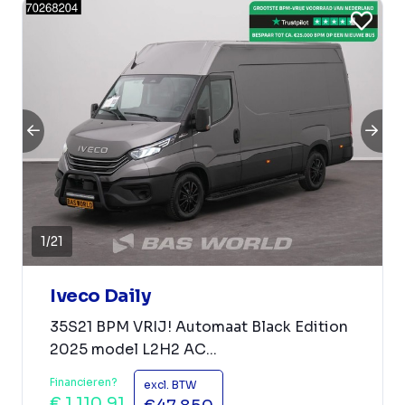
1
/
21
Iveco Daily
35S21 BPM VRIJ! Automaat Black Edition
2025 model L2H2 AC...
Financieren?
excl. BTW
€ 1.110,91