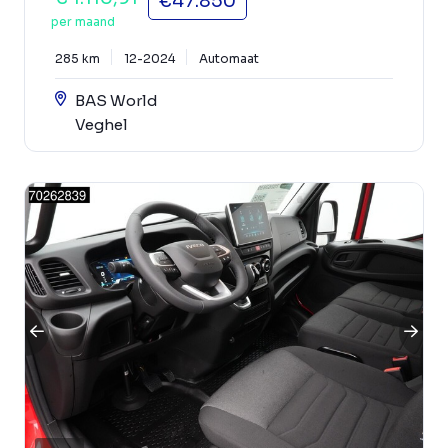
€47.850
per maand
285 km
12-2024
Automaat
BAS World
Veghel