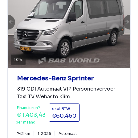
1
/
24
Mercedes-Benz Sprinter
319 CDI Automaat VIP Personenvervoer
Taxi TV Webasto klim...
Financieren?
excl. BTW
€ 1.403,43
€60.450
per maand
742 km
1-2025
Automaat