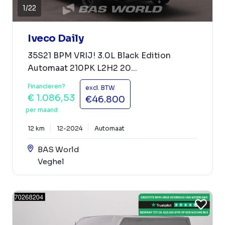
1
/
22
Iveco Daily
35S21 BPM VRIJ! 3.0L Black Edition
Automaat 210PK L2H2 20...
Financieren?
excl. BTW
€ 1.086,53
€46.800
per maand
12 km
12-2024
Automaat
BAS World
Veghel