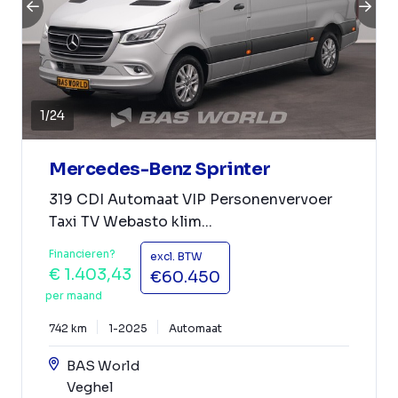
1
/
24
Mercedes-Benz Sprinter
319 CDI Automaat VIP Personenvervoer
Taxi TV Webasto klim...
Financieren?
excl. BTW
€ 1.403,43
€60.450
per maand
742 km
1-2025
Automaat
BAS World
Veghel