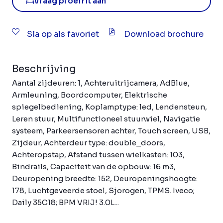
Vraag proefrit aan
Sla op als favoriet
Download brochure
Beschrijving
Aantal zijdeuren: 1, Achteruitrijcamera, AdBlue,
Armleuning, Boordcomputer, Elektrische
spiegelbediening, Koplamptype: led, Lendensteun,
Leren stuur, Multifunctioneel stuurwiel, Navigatie
systeem, Parkeersensoren achter, Touch screen, USB,
Zijdeur, Achterdeur type: double_doors,
Achteropstap, Afstand tussen wielkasten: 103,
Bindrails, Capaciteit van de opbouw: 16 m3,
Deuropening breedte: 152, Deuropeningshoogte:
178, Luchtgeveerde stoel, Sjorogen, TPMS. Iveco;
Daily 35C18; BPM VRIJ! 3.0L...