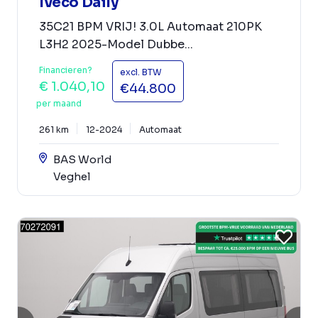
Iveco Daily
35C21 BPM VRIJ! 3.0L Automaat 210PK
L3H2 2025-Model Dubbe...
Financieren?
excl. BTW
€ 1.040,10
€44.800
per maand
261 km
12-2024
Automaat
BAS World
Veghel