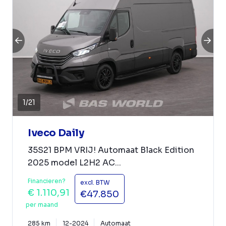
1
/
21
Iveco Daily
35S21 BPM VRIJ! Automaat Black Edition
2025 model L2H2 AC...
Financieren?
excl. BTW
€ 1.110,91
€47.850
per maand
285 km
12-2024
Automaat