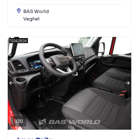
BAS World
Veghel
1
/
20