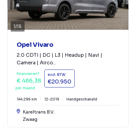
1
/
15
Opel Vivaro
2.0 CDTI | DC | L3 | Headup | Navi |
Camera | Airco..
Financieren?
excl. BTW
€ 486,38
€20.950
per maand
144.296 km
12-2019
Handgeschakeld
Kareltrans B.V.
Zwaag