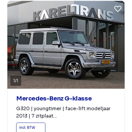
1
/
1
Mercedes-Benz G-klasse
G320 | youngtimer | face-lift modeljaar
2013 | 7 zitplaat...
incl. BTW