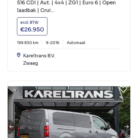
516 CDI | Aut. | 4x4 | ZG1 | Euro 6 | Open
laadbak | Crui...
excl. BTW
€26.950
199.830 km
9-2016
Automaat
Kareltrans B.V.
Zwaag