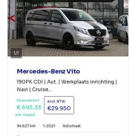
1
/
1
Mercedes-Benz Vito
190PK CDI | Aut. | Werkplaats inrichting |
Navi | Cruise...
Financieren?
excl. BTW
€ 695,33
€29.950
per maand
94.627 km
1-2021
Automaat