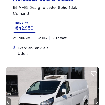
55 AMG Designo Leder Schuifdak
Comand
incl. BTW
€42.950
238.906 km
8-2003
Automaat
Iwan van Lankvelt
Uden