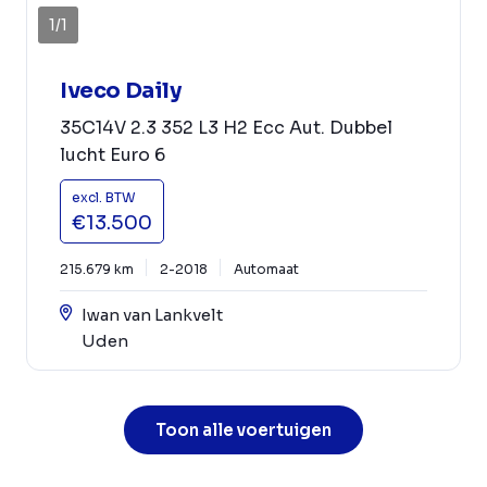
1
/
1
Iveco Daily
35C14V 2.3 352 L3 H2 Ecc Aut. Dubbel
lucht Euro 6
excl. BTW
€13.500
215.679 km
2-2018
Automaat
Iwan van Lankvelt
Uden
Toon alle voertuigen