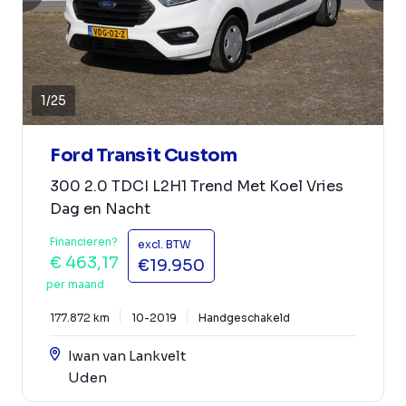
1
/
25
Ford Transit Custom
300 2.0 TDCI L2H1 Trend Met Koel Vries
Dag en Nacht
Financieren?
excl. BTW
€ 463,17
€19.950
per maand
177.872 km
10-2019
Handgeschakeld
Iwan van Lankvelt
Uden