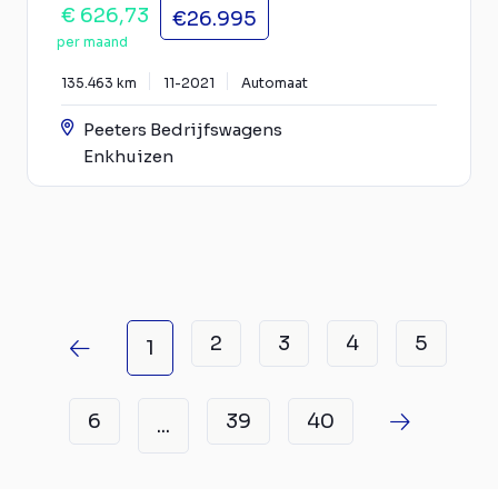
€ 626,73
€26.995
per maand
135.463 km
11-2021
Automaat
Peeters Bedrijfswagens
Enkhuizen
2
3
4
5
1
6
39
40
...