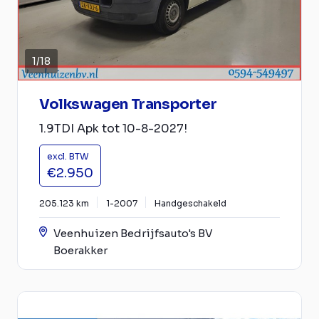
1
/
18
Volkswagen Transporter
1.9TDI Apk tot 10-8-2027!
excl. BTW
€2.950
205.123 km
1-2007
Handgeschakeld
Veenhuizen Bedrijfsauto's BV
Boerakker