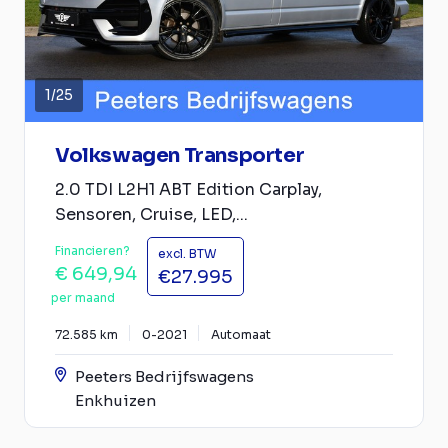
1
/
25
Volkswagen Transporter
2.0 TDI L2H1 ABT Edition Carplay,
Sensoren, Cruise, LED,...
Financieren?
excl. BTW
€ 649,94
€27.995
per maand
72.585 km
0-2021
Automaat
Peeters Bedrijfswagens
Enkhuizen