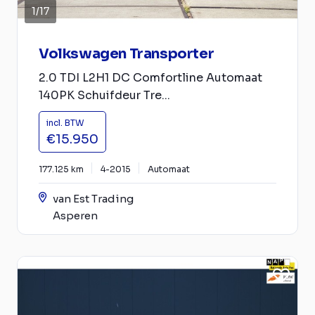
1
/
17
Volkswagen Transporter
2.0 TDI L2H1 DC Comfortline Automaat
140PK Schuifdeur Tre...
incl. BTW
€15.950
177.125 km
4-2015
Automaat
van Est Trading
Asperen