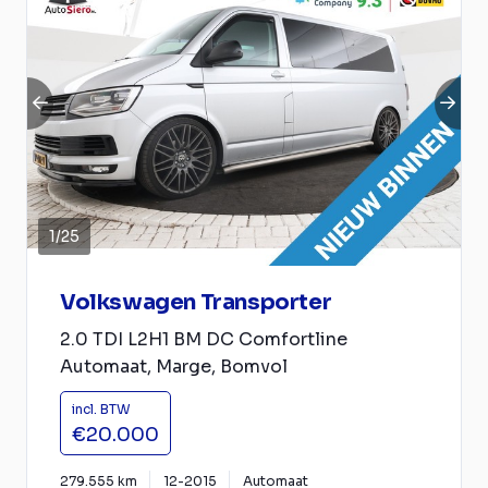
1
/
25
Volkswagen Transporter
2.0 TDI L2H1 BM DC Comfortline
Automaat, Marge, Bomvol
incl. BTW
€20.000
279.555 km
12-2015
Automaat