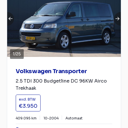
1
/
25
Volkswagen Transporter
2.5 TDI 300 Budgetline DC 96KW Airco
Trekhaak
excl. BTW
€3.950
409.095 km
10-2004
Automaat