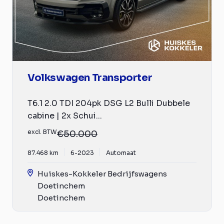
Volkswagen Transporter
T6.1 2.0 TDI 204pk DSG L2 Bulli Dubbele
cabine | 2x Schui...
excl. BTW
€50.000
87.468 km
6-2023
Automaat
Huiskes-Kokkeler Bedrijfswagens
Doetinchem
Doetinchem