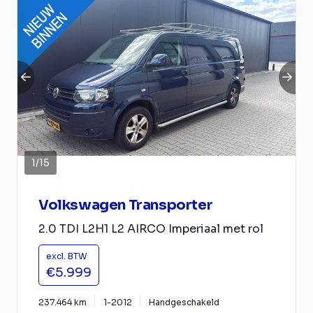
1
/
15
Volkswagen Transporter
2.0 TDI L2H1 L2 AIRCO Imperiaal met rol
excl. BTW
€5.999
237.464 km
1-2012
Handgeschakeld