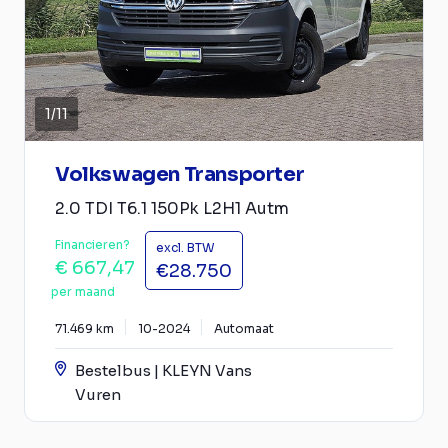
1
/
11
Volkswagen Transporter
2.0 TDI T6.1 150Pk L2H1 Autm
Financieren?
excl. BTW
€ 667,47
€28.750
per maand
71.469 km
10-2024
Automaat
Bestelbus | KLEYN Vans
Vuren