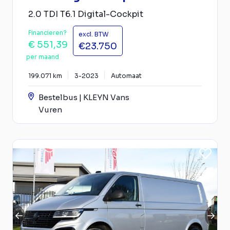
2.0 TDI T6.1 Digital-Cockpit
Financieren?
excl. BTW
€ 551,39
€23.750
per maand
199.071 km
3-2023
Automaat
Bestelbus | KLEYN Vans
Vuren