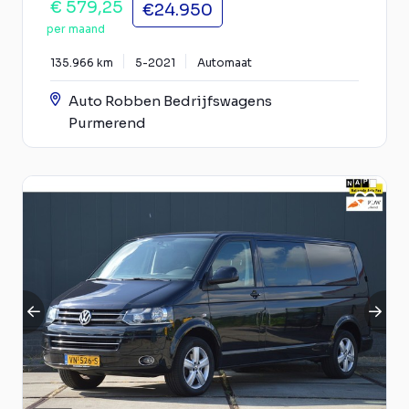
€ 579,25
€24.950
per maand
135.966 km
5-2021
Automaat
Auto Robben Bedrijfswagens
Purmerend