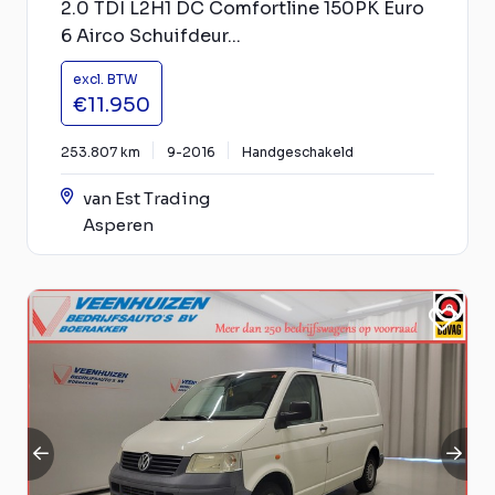
2.0 TDI L2H1 DC Comfortline 150PK Euro
6 Airco Schuifdeur...
excl. BTW
€11.950
253.807 km
9-2016
Handgeschakeld
van Est Trading
Asperen