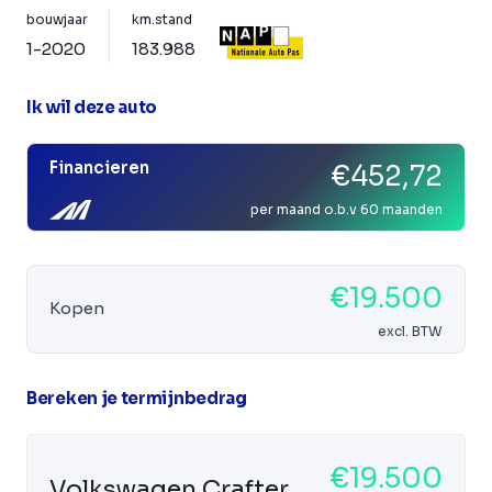
bouwjaar
km.stand
1-2020
183.988
Ik wil deze auto
Financieren
€452,72
per maand o.b.v 60 maanden
€19.500
Kopen
excl. BTW
Bereken je termijnbedrag
€19.500
Volkswagen Crafter