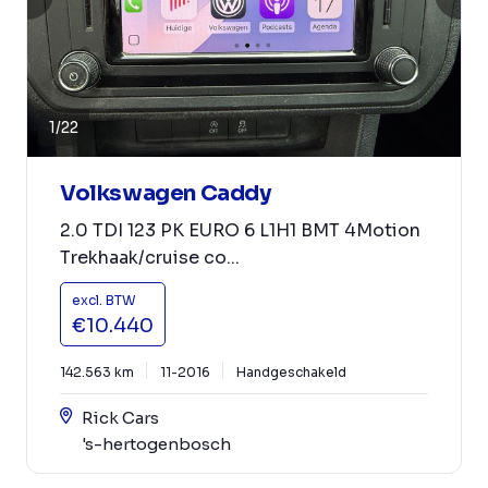
1
/
22
Volkswagen Caddy
2.0 TDI 123 PK EURO 6 L1H1 BMT 4Motion
Trekhaak/cruise co...
excl. BTW
€10.440
142.563 km
11-2016
Handgeschakeld
Rick Cars
's-hertogenbosch