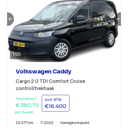
1
/
25
Volkswagen Caddy
Cargo 2.0 TDI Comfort Cruise
control/trekhaak
Financieren?
excl. BTW
€ 380,75
€16.400
per maand
23.577 km
7-2022
Handgeschakeld