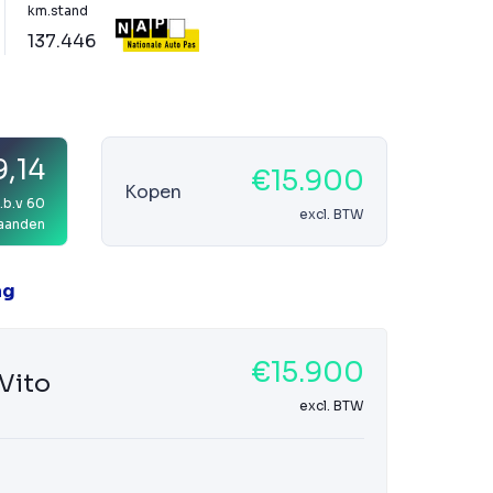
km.stand
137.446
,14
€15.900
Kopen
.b.v 60
excl. BTW
aanden
ag
€15.900
Vito
excl. BTW