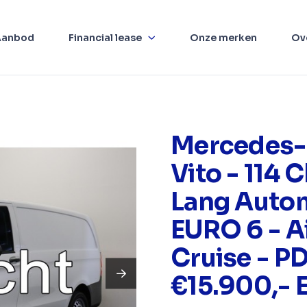
Aanbod
Financial lease
Onze merken
Ov
Mercedes-
Vito - 114 
Lang Auto
EURO 6 - A
Cruise - P
€15.900,- E