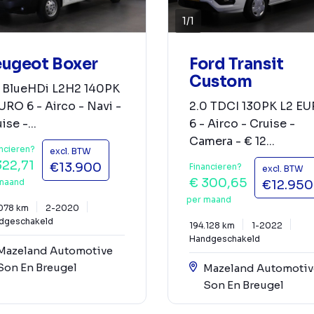
1
/
1
ugeot Boxer
Ford Transit
Custom
2 BlueHDi L2H2 140PK
URO 6 - Airco - Navi -
2.0 TDCI 130PK L2 E
ise -...
6 - Airco - Cruise -
Camera - € 12...
ncieren?
excl. BTW
322,71
€13.900
Financieren?
excl. BTW
€ 300,65
maand
€12.950
per maand
.078 km
2-2020
dgeschakeld
194.128 km
1-2022
Handgeschakeld
Mazeland Automotive
Son En Breugel
Mazeland Automotiv
Son En Breugel