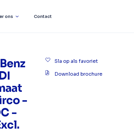
er ons
Contact
Benz
Sla op als favoriet
CDI
Download brochure
maat
irco -
DC -
xcl.