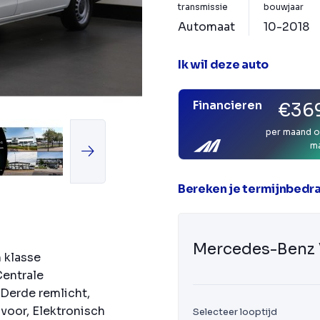
transmissie
bouwjaar
Automaat
10-2018
Ik wil deze auto
Financieren
€369
per maand o
m
Bereken je termijnbedr
Mercedes-Benz 
m klasse
Centrale
Derde remlicht,
voor, Elektronisch
Selecteer looptijd