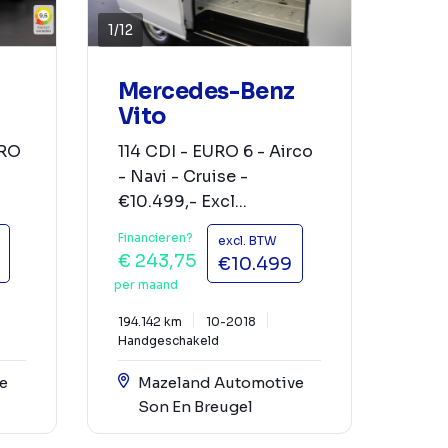
1
/
12
Mercedes-Benz
Vito
URO
114 CDI - EURO 6 - Airco
- Navi - Cruise -
€10.499,- Excl...
Financieren?
excl. BTW
€ 243,75
€10.499
per maand
194.142 km
10-2018
Handgeschakeld
e
Mazeland Automotive
Son En Breugel