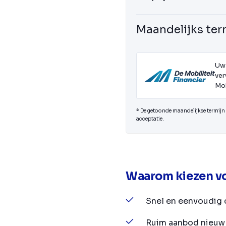
Maandelijks ter
Uw
ver
Mob
* De getoonde maandelijkse termijn i
acceptatie.
Waarom kiezen vo
Snel en eenvoudig 
Ruim aanbod nieuw 