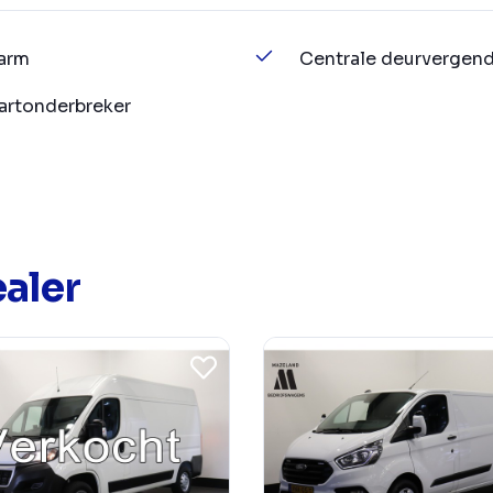
arm
Centrale deurvergend
artonderbreker
aler