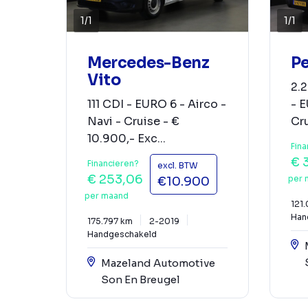
1
/
1
1
/
1
Mercedes-Benz
Pe
Vito
2.
111 CDI - EURO 6 - Airco -
- E
Navi - Cruise - €
Cru
10.900,- Exc...
Fina
€ 
Financieren?
excl. BTW
€ 253,06
per 
€10.900
per maand
121
Han
175.797 km
2-2019
Handgeschakeld
Mazeland Automotive
Son En Breugel