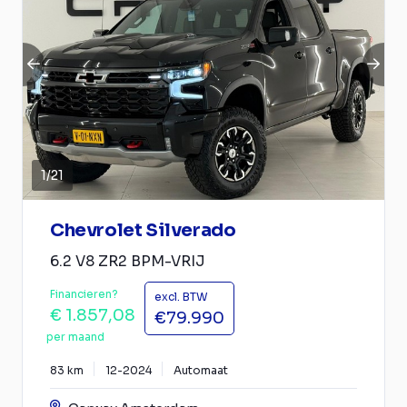
1
/
21
Chevrolet Silverado
6.2 V8 ZR2 BPM-VRIJ
Financieren?
excl. BTW
€ 1.857,08
€79.990
per maand
83 km
12-2024
Automaat