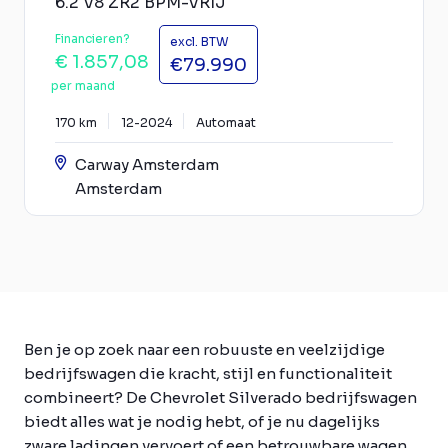
6.2 V8 ZR2 BPM-VRIJ
Financieren?
excl. BTW
€ 1.857,08
€79.990
per maand
170 km
12-2024
Automaat
Carway Amsterdam
Amsterdam
Ben je op zoek naar een robuuste en veelzijdige
bedrijfswagen die kracht, stijl en functionaliteit
combineert? De Chevrolet Silverado bedrijfswagen
biedt alles wat je nodig hebt, of je nu dagelijks
zware ladingen vervoert of een betrouwbare wagen