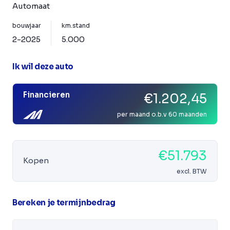
Automaat
bouwjaar
km.stand
2-2025
5.000
Ik wil deze auto
Financieren
€1.202,45
per maand o.b.v 60 maanden
€51.793
Kopen
excl. BTW
Bereken je termijnbedrag