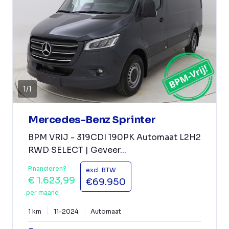
1
/
1
Mercedes-Benz Sprinter
BPM VRIJ - 319CDI 190PK Automaat L2H2
RWD SELECT | Geveer...
Financieren?
excl. BTW
€ 1.623,99
€69.950
per maand
1 km
11-2024
Automaat