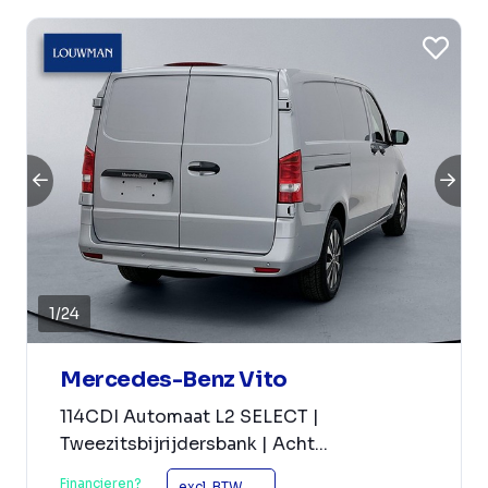
1
/
24
Mercedes-Benz Vito
114CDI Automaat L2 SELECT |
Tweezitsbijrijdersbank | Acht...
Financieren?
excl. BTW