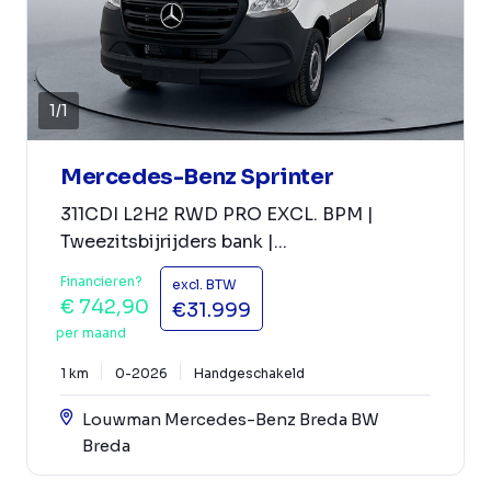
1
/
1
Mercedes-Benz Sprinter
311CDI L2H2 RWD PRO EXCL. BPM |
Tweezitsbijrijders bank |...
Financieren?
excl. BTW
€ 742,90
€31.999
per maand
1 km
0-2026
Handgeschakeld
Louwman Mercedes-Benz Breda BW
Breda