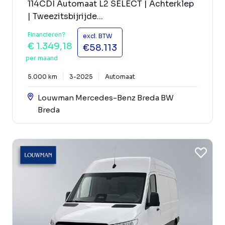
114CDI Automaat L2 SELECT | Achterklep
| Tweezitsbijrijde...
Financieren?
excl. BTW
€ 1.349,18
€58.113
per maand
5.000 km
3-2025
Automaat
Louwman Mercedes-Benz Breda BW
Breda