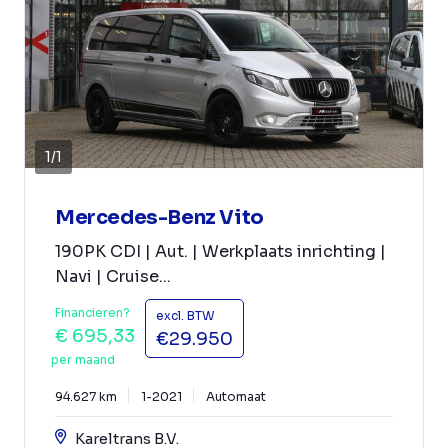
1
/
1
Mercedes-Benz Vito
190PK CDI | Aut. | Werkplaats inrichting |
Navi | Cruise...
Financieren?
excl. BTW
€ 695,33
€29.950
per maand
94.627 km
1-2021
Automaat
Kareltrans B.V.