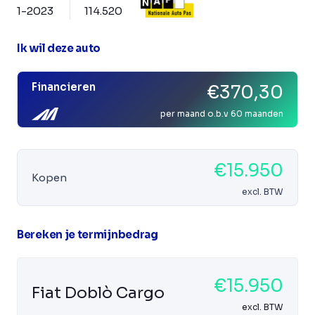
1-2023
114.520
Ik wil deze auto
Financieren
€370,30
per maand o.b.v 60 maanden
€15.950
Kopen
excl. BTW
Bereken je termijnbedrag
€15.950
Fiat Doblò Cargo
excl. BTW