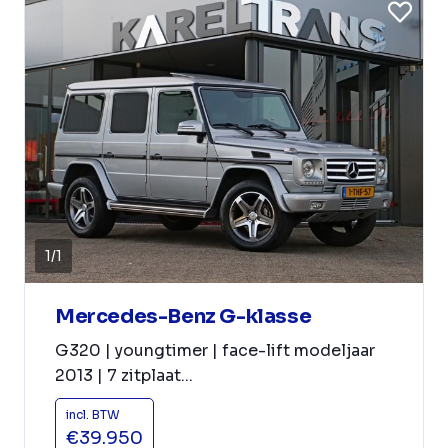
1
/
1
Mercedes-Benz G-klasse
G320 | youngtimer | face-lift modeljaar
2013 | 7 zitplaat...
incl. BTW
€39.950