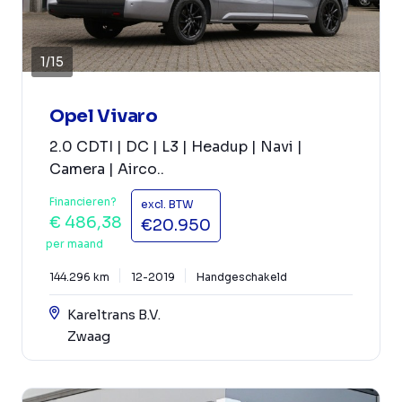
1
/
15
Opel Vivaro
2.0 CDTI | DC | L3 | Headup | Navi |
Camera | Airco..
Financieren?
excl. BTW
€ 486,38
€20.950
per maand
144.296 km
12-2019
Handgeschakeld
Kareltrans B.V.
Zwaag