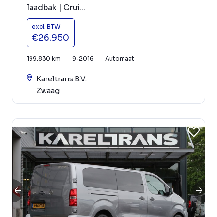
laadbak | Crui...
excl. BTW
€26.950
199.830 km
9-2016
Automaat
Kareltrans B.V.
Zwaag