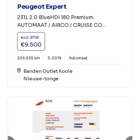
Peugeot Expert
231L 2.0 BlueHDI 180 Premium
AUTOMAAT / AIRCO / CRUISE CO...
excl. BTW
€9.500
205.535 km
3-2019
Automaat
Banden Outlet Koole
Nieuwe-tonge