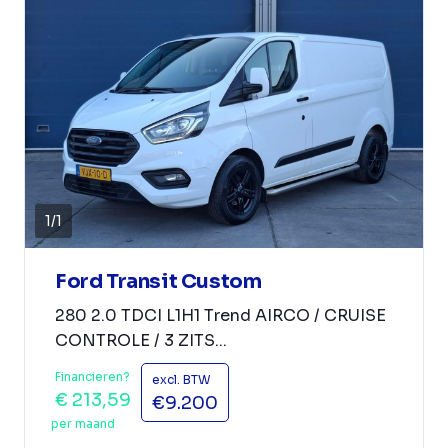
1
/
1
Ford Transit Custom
280 2.0 TDCI L1H1 Trend AIRCO / CRUISE
CONTROLE / 3 ZITS...
Financieren?
excl. BTW
€ 213,59
€9.200
per maand