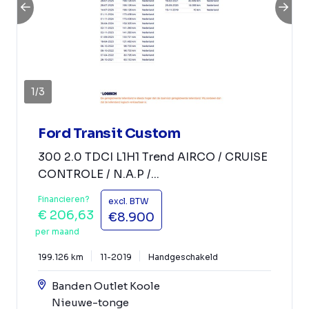
1
/
3
Ford Transit Custom
300 2.0 TDCI L1H1 Trend AIRCO / CRUISE
CONTROLE / N.A.P /...
Financieren?
excl. BTW
€ 206,63
€8.900
per maand
199.126 km
11-2019
Handgeschakeld
Banden Outlet Koole
Nieuwe-tonge