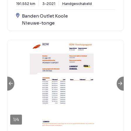
191.552 km
3-2021
Handgeschakeld
Banden Outlet Koole
Nieuwe-tonge
1
/
4