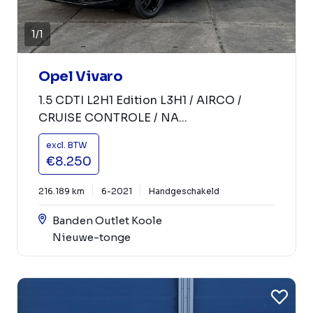
1
/
1
Opel Vivaro
1.5 CDTI L2H1 Edition L3H1 / AIRCO /
CRUISE CONTROLE / NA...
excl. BTW
€8.250
216.189 km
6-2021
Handgeschakeld
Banden Outlet Koole
Nieuwe-tonge