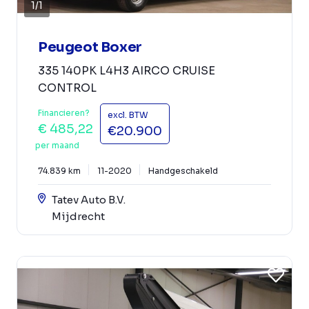
1
/
1
Peugeot Boxer
335 140PK L4H3 AIRCO CRUISE
CONTROL
Financieren?
excl. BTW
€ 485,22
€20.900
per maand
74.839 km
11-2020
Handgeschakeld
Tatev Auto B.V.
Mijdrecht