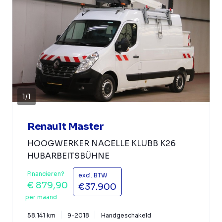
1
/
1
Renault Master
HOOGWERKER NACELLE KLUBB K26
HUBARBEITSBÜHNE
Financieren?
excl. BTW
€ 879,90
€37.900
per maand
58.141 km
9-2018
Handgeschakeld