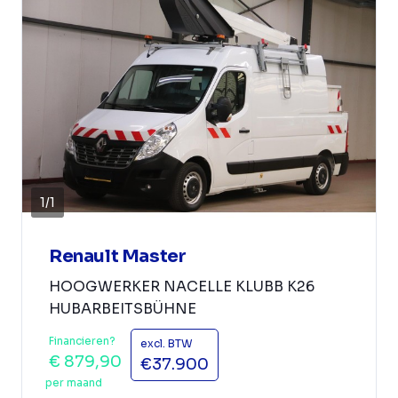
1
/
1
Renault Master
HOOGWERKER NACELLE KLUBB K26
HUBARBEITSBÜHNE
Financieren?
excl. BTW
€ 879,90
€37.900
per maand