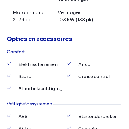
Motorinhoud
Vermogen
2.179 cc
103 kW (138 pk)
Opties en accessoires
Comfort
Elektrische ramen
Airco
Radio
Cruise control
Stuurbekrachtiging
Veiligheidssystemen
ABS
Startonderbreker
Airbag
Centrale