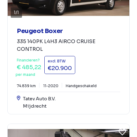
1
/
1
Peugeot Boxer
335 140PK L4H3 AIRCO CRUISE
CONTROL
Financieren?
excl. BTW
€ 485,22
€20.900
per maand
74.839 km
11-2020
Handgeschakeld
Tatev Auto B.V.
Mijdrecht