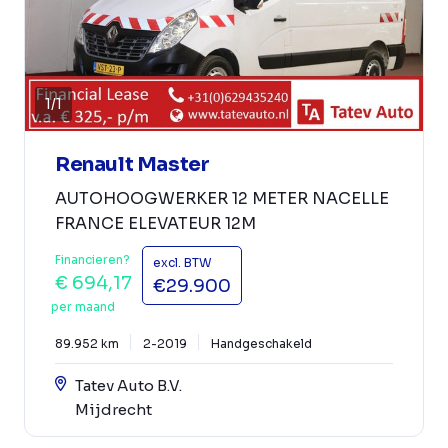
1
/
1
Renault Master
AUTOHOOGWERKER 12 METER NACELLE
FRANCE ELEVATEUR 12M
Financieren?
excl. BTW
€ 694,17
€29.900
per maand
89.952 km
2-2019
Handgeschakeld
Tatev Auto B.V.
Mijdrecht