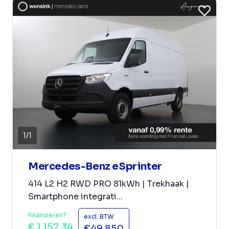
1
/
1
Mercedes-Benz eSprinter
414 L2 H2 RWD PRO 81kWh | Trekhaak |
Smartphone integrati...
Financieren?
excl. BTW
€ 1.157,34
€49.850