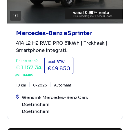
1
/
1
Mercedes-Benz eSprinter
414 L2 H2 RWD PRO 81kWh | Trekhaak |
Smartphone integrati...
Financieren?
excl. BTW
€ 1.157,34
€49.850
per maand
10 km
0-2026
Automaat
Wensink Mercedes-Benz Cars
Doetinchem
Doetinchem