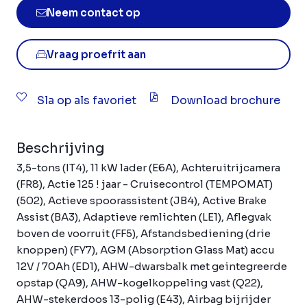
Neem contact op
Vraag proefrit aan
Sla op als favoriet
Download brochure
Beschrijving
3,5-tons (IT4), 11 kW lader (E6A), Achteruitrijcamera
(FR8), Actie 125 ! jaar - Cruisecontrol (TEMPOMAT)
(502), Actieve spoorassistent (JB4), Active Brake
Assist (BA3), Adaptieve remlichten (LE1), Aflegvak
boven de voorruit (FF5), Afstandsbediening (drie
knoppen) (FY7), AGM (Absorption Glass Mat) accu
12V / 70Ah (ED1), AHW-dwarsbalk met geintegreerde
opstap (QA9), AHW-kogelkoppeling vast (Q22),
AHW-stekerdoos 13-polig (E43), Airbag bijrijder