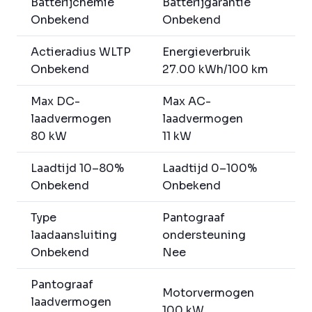
Batterijchemie
Batterijgarantie
Onbekend
Onbekend
Actieradius WLTP
Energieverbruik
Onbekend
27.00 kWh/100 km
Max DC-
Max AC-
laadvermogen
laadvermogen
80 kW
11 kW
Laadtijd 10–80%
Laadtijd 0–100%
Onbekend
Onbekend
Type
Pantograaf
laadaansluiting
ondersteuning
Onbekend
Nee
Pantograaf
Motorvermogen
laadvermogen
100 kW