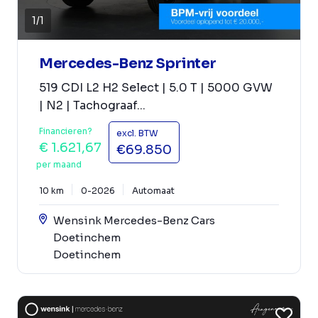
1
/
1
Mercedes-Benz Sprinter
519 CDI L2 H2 Select | 5.0 T | 5000 GVW
| N2 | Tachograaf...
Financieren?
excl. BTW
€ 1.621,67
€69.850
per maand
10 km
0-2026
Automaat
Wensink Mercedes-Benz Cars
Doetinchem
Doetinchem