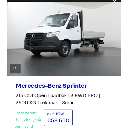
1
/
1
Mercedes-Benz Sprinter
315 CDI Open Laadbak L3 RWD PRO |
3500 KG Trekhaak | Smar...
Financieren?
excl. BTW
€ 1.361,64
€58.650
per maand