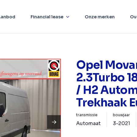
Aanbod
Financial lease
Onze merken
Ov
Opel Mova
2.3Turbo 1
/ H2 Autom
Trekhaak E
transmissie
bouwjaar
Automaat
3-2021