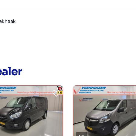
ekhaak
aler