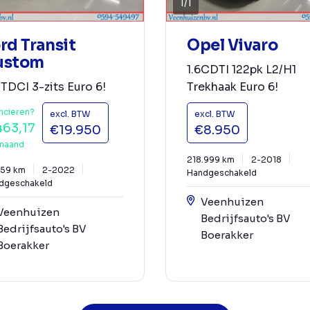
1
/
1
rd Transit
Opel Vivaro
ustom
1.6CDTI 122pk L2/H1
TDCI 3-zits Euro 6!
Trekhaak Euro 6!
ncieren?
excl. BTW
excl. BTW
463,17
€19.950
€8.950
maand
218.999 km
2-2018
359 km
2-2022
Handgeschakeld
dgeschakeld
Veenhuizen
Veenhuizen
Bedrijfsauto's BV
Bedrijfsauto's BV
Boerakker
Boerakker