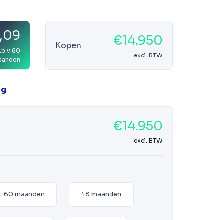
,09
€14.950
Kopen
.b.v 60
excl. BTW
aanden
ag
€14.950
excl. BTW
60 maanden
48 maanden