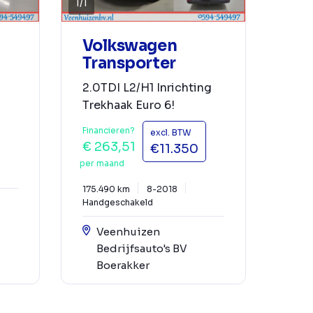
1
/
1
Volkswagen
Transporter
2.0TDI L2/H1 Inrichting
Trekhaak Euro 6!
Financieren?
excl. BTW
€ 263,51
€11.350
per maand
175.490 km
8-2018
Handgeschakeld
Veenhuizen
Bedrijfsauto's BV
Boerakker