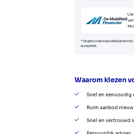
Uw
ver
Mob
* De getoonde maandelijkse termijn i
acceptatie.
Waarom kiezen vo
Snel en eenvoudig 
Ruim aanbod nieuw 
Snel en vertrouwd 
Persoonlijk advies