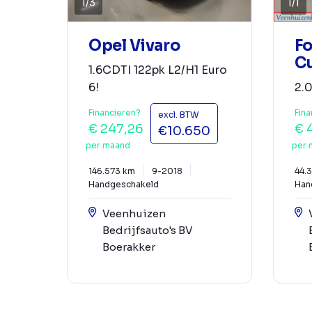
1
/
3
1
/
1
Opel Vivaro
Fo
C
1.6CDTI 122pk L2/H1 Euro
6!
2.0
Financieren?
Fina
excl. BTW
€ 247,26
€ 
€10.650
per maand
per 
146.573 km
9-2018
44.
Handgeschakeld
Han
Veenhuizen
Bedrijfsauto's BV
Boerakker