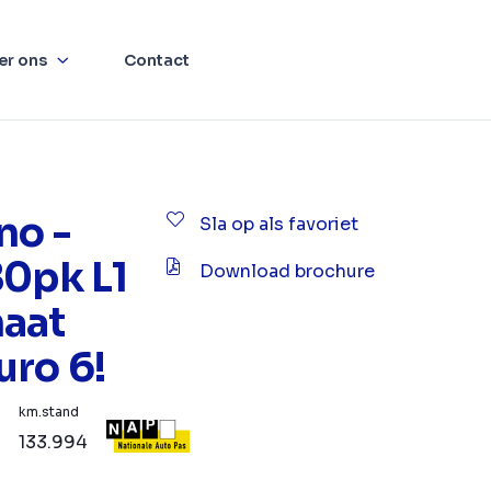
er ons
Contact
no -
Sla op als favoriet
80pk L1
Download brochure
aat
uro 6!
km.stand
133.994