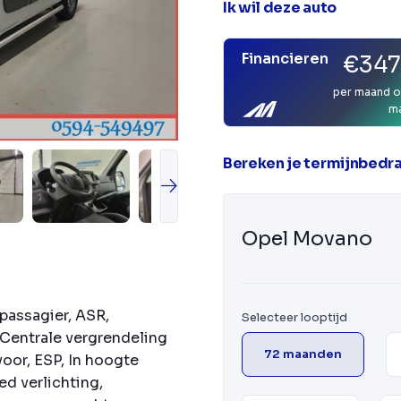
Ik wil deze auto
Financieren
€347
per maand o
m
Bereken je termijnbedr
Opel Movano
passagier, ASR,
Selecteer looptijd
Centrale vergrendeling
72 maanden
oor, ESP, In hoogte
ed verlichting,