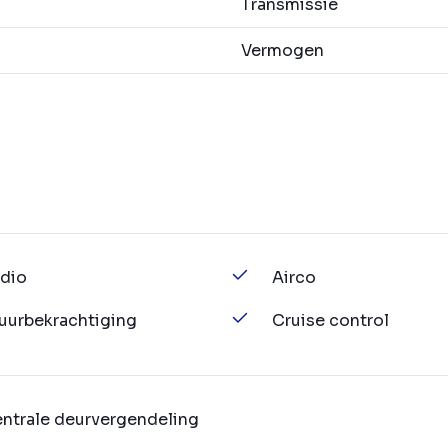
Transmissie
Vermogen
dio
Airco
uurbekrachtiging
Cruise control
ntrale deurvergendeling