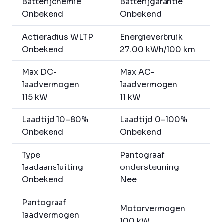
Batterijchemie
Batterijgarantie
Onbekend
Onbekend
Actieradius WLTP
Energieverbruik
Onbekend
27.00 kWh/100 km
Max DC-
Max AC-
laadvermogen
laadvermogen
115 kW
11 kW
Laadtijd 10–80%
Laadtijd 0–100%
Onbekend
Onbekend
Type
Pantograaf
laadaansluiting
ondersteuning
Onbekend
Nee
Pantograaf
Motorvermogen
laadvermogen
100 kW