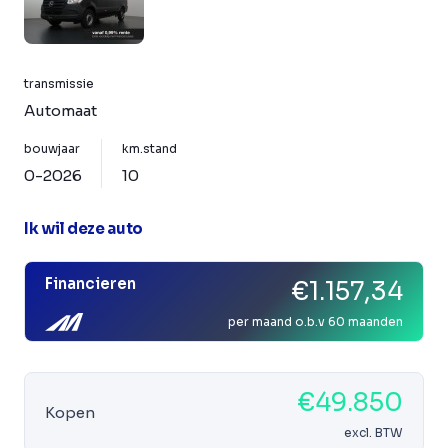
transmissie
Automaat
bouwjaar
km.stand
0-2026
10
Ik wil deze auto
Financieren
€1.157,34
per maand o.b.v 60 maanden
€49.850
Kopen
excl. BTW