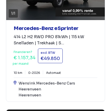
1
/
1
Mercedes-Benz eSprinter
414 L2 H2 RWD PRO 81kWh | 115 kW
Snelladen | Trekhaak | S...
Financieren?
excl. BTW
€ 1.157,34
€49.850
per maand
10 km
0-2026
Automaat
Wensink Mercedes-Benz Cars
Heerenveen
Heerenveen