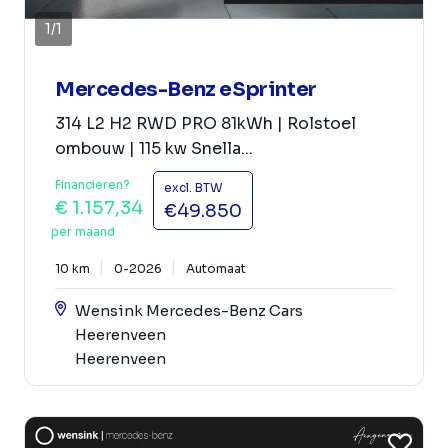
1
/
1
Mercedes-Benz eSprinter
314 L2 H2 RWD PRO 81kWh | Rolstoel
ombouw | 115 kw Snella...
Financieren?
excl. BTW
€ 1.157,34
€49.850
per maand
10 km
0-2026
Automaat
Wensink Mercedes-Benz Cars
Heerenveen
Heerenveen