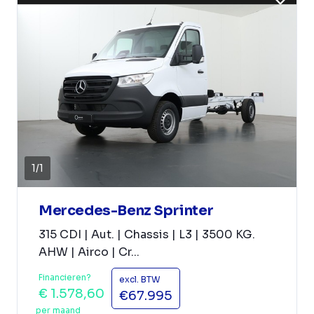
1
/
1
Mercedes-Benz Sprinter
315 CDI | Aut. | Chassis | L3 | 3500 KG.
AHW | Airco | Cr...
Financieren?
excl. BTW
€ 1.578,60
€67.995
per maand