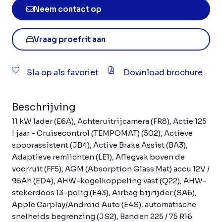
Neem contact op
Vraag proefrit aan
Sla op als favoriet
Download brochure
Beschrijving
11 kW lader (E6A), Achteruitrijcamera (FR8), Actie 125
! jaar - Cruisecontrol (TEMPOMAT) (502), Actieve
spoorassistent (JB4), Active Brake Assist (BA3),
Adaptieve remlichten (LE1), Aflegvak boven de
voorruit (FF5), AGM (Absorption Glass Mat) accu 12V /
95Ah (ED4), AHW-kogelkoppeling vast (Q22), AHW-
stekerdoos 13-polig (E43), Airbag bijrijder (SA6),
Apple Carplay/Android Auto (E4S), automatische
snelheids begrenzing (JS2), Banden 225 / 75 R16