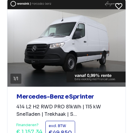
1
/
1
Mercedes-Benz eSprinter
414 L2 H2 RWD PRO 81kWh | 115 kW
Snelladen | Trekhaak | S...
Financieren?
excl. BTW
€ 1.157,34
€49.850