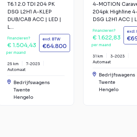
T6.1 2.0 TDI 204 PK
4-MOTION Carave
DSG L2H1 A-KLEP
204pk Highline 4
DUB/CAB ACC | LED |
DSG L2H1 ACC | LE
L...
Financieren?
excl.
€ 1.622,83
€6
Financieren?
excl. BTW
€ 1.504,43
per maand
€64.800
per maand
31 km
3-2023
Automaat
25 km
7-2023
Automaat
Bedrijfswagens
Twente
Bedrijfswagens
Hengelo
Twente
Hengelo