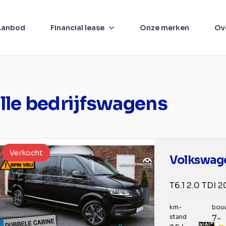
Aanbod
Financial lease
Onze merken
Ov
le bedrijfswagens
Verkocht
km-
bou
stand
7-