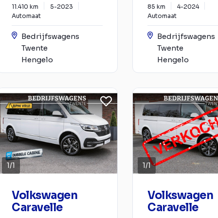
11.410 km
5-2023
85 km
4-2024
Automaat
Automaat
Bedrijfswagens
Bedrijfswagens
Twente
Twente
Hengelo
Hengelo
1
/
1
1
/
1
Volkswagen
Volkswagen
Caravelle
Caravelle