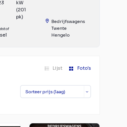
23
kW
(201
pk)
Bedrijfswagens
Twente
dstof
sel
Hengelo
Lijst
Foto's