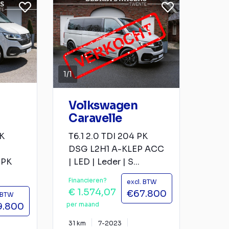
1
/
1
Volkswagen
Caravelle
PK
T6.1 2.0 TDI 204 PK
DSG L2H1 A-KLEP ACC
 PK
| LED | Leder | S...
Financieren?
excl. BTW
€ 1.574,07
€67.800
. BTW
per maand
9.800
31 km
7-2023