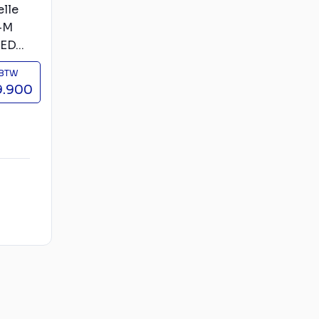
lle
-M
D...
 BTW
9.900