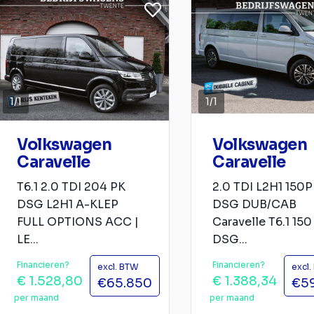
1
/
1
1
/
1
Volkswagen
Volkswagen
Caravelle
Caravelle
T6.1 2.0 TDI 204 PK
2.0 TDI L2H1 150
DSG L2H1 A-KLEP
DSG DUB/CAB
FULL OPTIONS ACC |
Caravelle T6.1 150
LE...
DSG...
Financieren?
Financieren?
excl. BTW
excl
€ 1.528,80
€ 1.388,34
€65.850
€5
per maand
per maand