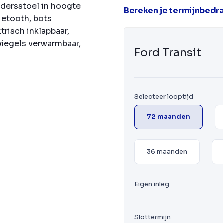
dersstoel in hoogte
Bereken je termijnbedr
uetooth, bots
risch inklapbaar,
piegels verwarmbaar,
Ford Transit
Selecteer looptijd
72 maanden
36 maanden
Eigen inleg
Slottermijn