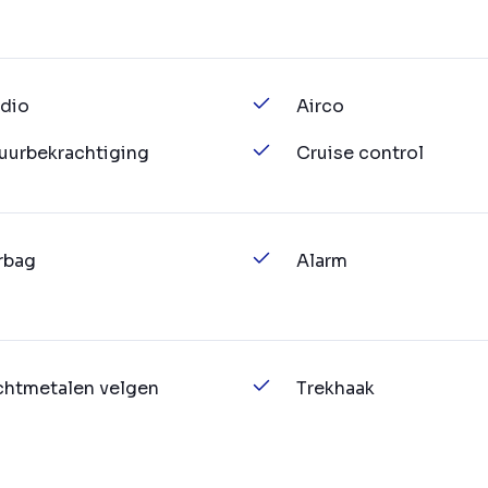
dio
Airco
uurbekrachtiging
Cruise control
rbag
Alarm
chtmetalen velgen
Trekhaak