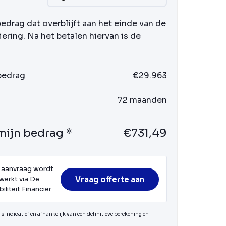
bedrag dat overblijft aan het einde van de
iering. Na het betalen hiervan is de
 bedrag
€29.963
72 maanden
mijn bedrag *
€731,49
 aanvraag wordt
Vraag offerte aan
werkt via De
iliteit Financier
s indicatief en afhankelijk van een definitieve berekening en