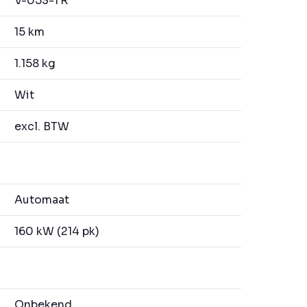
V-053-TR
15 km
1.158 kg
Wit
excl. BTW
Automaat
160 kW (214 pk)
Onbekend