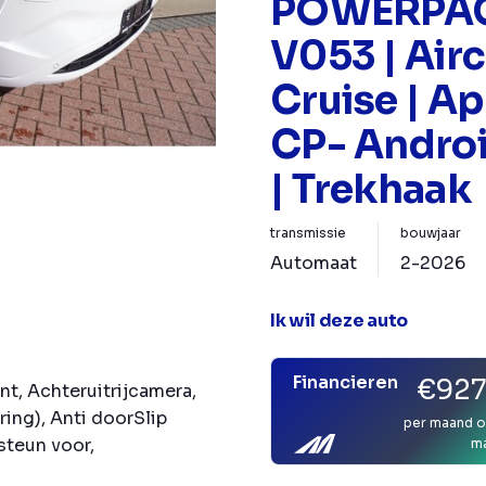
POWERPAC
V053 | Airc
Cruise | Ap
CP- Androi
| Trekhaak
transmissie
bouwjaar
Automaat
2-2026
Ik wil deze auto
Financieren
€927
nt, Achteruitrijcamera,
ring), Anti doorSlip
per maand o
steun voor,
m