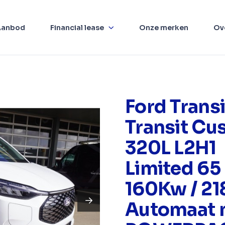
Aanbod
Financial lease
Onze merken
Ov
Ford Transi
Transit Cus
320L L2H1
Limited 6
160Kw / 2
Automaat 