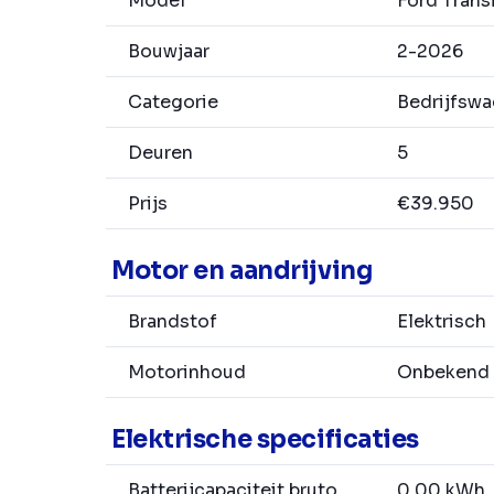
Model
Ford Trans
Bouwjaar
2-2026
Categorie
Bedrijfsw
Deuren
5
Prijs
€39.950
Motor en aandrijving
Brandstof
Elektrisch
Motorinhoud
Onbekend
Elektrische specificaties
Batterijcapaciteit bruto
0.00 kWh