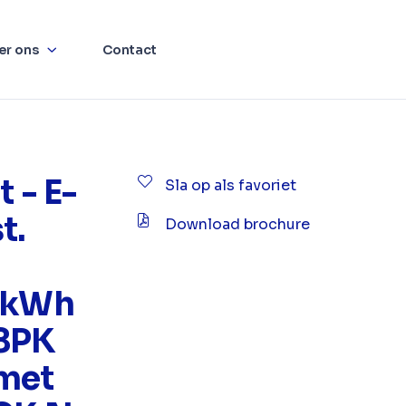
er ons
Contact
t - E-
Sla op als favoriet
t.
Download brochure
5 kWh
18PK
met