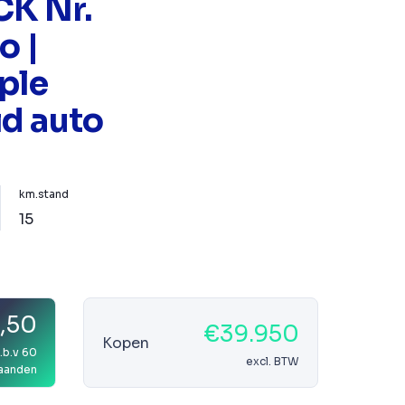
K Nr.
o |
ple
d auto
km.stand
15
,50
€39.950
Kopen
.b.v 60
excl. BTW
aanden