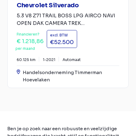
Chevrolet Silverado
5.3 V8 Z71 TRAIL BOSS LPG AIRCO NAVI
OPEN DAK CAMERA TREK...
Financieren?
excl. BTW
€ 1.218,86
€52.500
per maand
60.125 km
1-2021
Automaat
Handelsonderneming Timmerman
Hoevelaken
Ben je op zoek naar een robuuste en veelzijdige
bedrijfswagen die kracht, stijl en functionaliteit