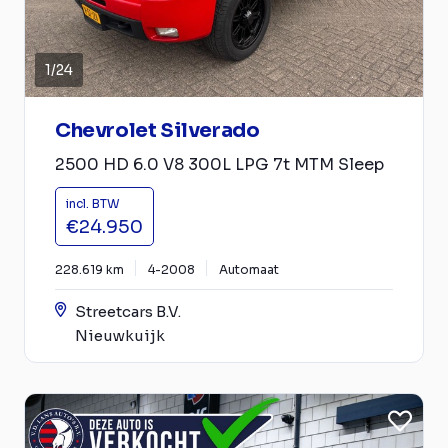
1
/
24
Chevrolet Silverado
2500 HD 6.0 V8 300L LPG 7t MTM Sleep
incl. BTW
€24.950
228.619 km
4-2008
Automaat
Streetcars B.V.
Nieuwkuijk