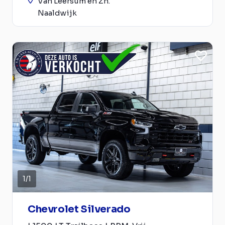
Van Leersum en Zn.
Naaldwijk
1
/
1
Chevrolet Silverado