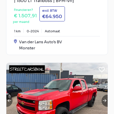
| 1500 LT Trailboss | BPM-Vrij
Financieren?
excl. BTW
€ 1.507,91
€64.950
per maand
1 km
0-2024
Automaat
Van der Lans Auto's BV
Monster