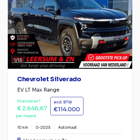
1
/
15
Chevrolet Silverado
EV LT Max Range
Financieren?
excl. BTW
€ 2.646,67
€114.000
per maand
10 km
0-2025
Automaat