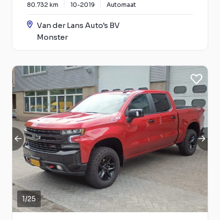
80.732 km
10-2019
Automaat
Van der Lans Auto's BV
Monster
1
/
25