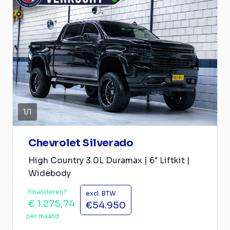
1
/
1
Chevrolet Silverado
High Country 3.0L Duramax | 6" Liftkit |
Widebody
Financieren?
excl. BTW
€ 1.275,74
€54.950
per maand