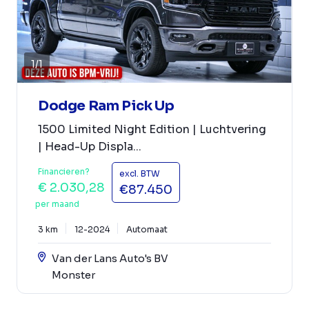
1
/
1
Dodge Ram Pick Up
1500 Limited Night Edition | Luchtvering
| Head-Up Displa...
Financieren?
excl. BTW
€ 2.030,28
€87.450
per maand
3 km
12-2024
Automaat
Van der Lans Auto's BV
Monster