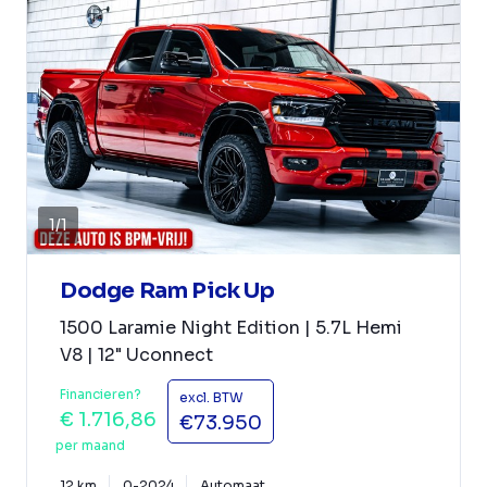
1
/
1
Dodge Ram Pick Up
1500 Laramie Night Edition | 5.7L Hemi
V8 | 12" Uconnect
Financieren?
excl. BTW
€ 1.716,86
€73.950
per maand
12 km
0-2024
Automaat