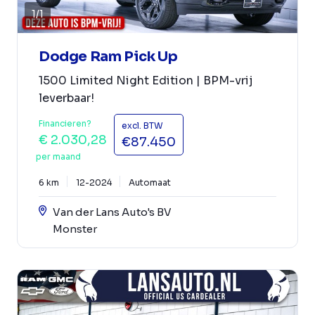
1
/
1
Dodge Ram Pick Up
1500 Limited Night Edition | BPM-vrij
leverbaar!
Financieren?
excl. BTW
€ 2.030,28
€87.450
per maand
6 km
12-2024
Automaat
Van der Lans Auto's BV
Monster