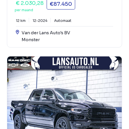
€ 2.030,28
€87.450
per maand
12 km
12-2024
Automaat
Van der Lans Auto's BV
Monster