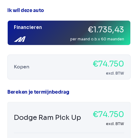
Ik wil deze auto
Financieren
€1.735,43
per maand o.b.v 60 maanden
€74.750
Kopen
excl. BTW
Bereken je termijnbedrag
€74.750
Dodge Ram Pick Up
excl. BTW