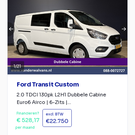
1
/
21
Ford Transit Custom
2.0 TDCI 130pk L2H1 Dubbele Cabine
Euro6 Airco | 6-Zits |...
Financieren?
excl. BTW
€ 528,17
€22.750
per maand