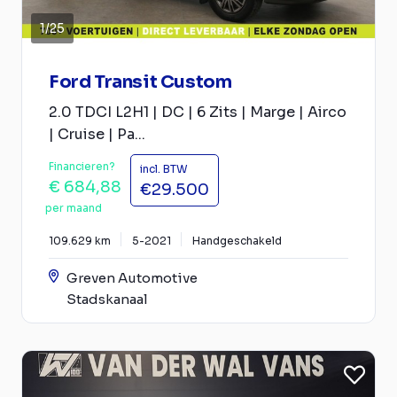
1
/
25
Ford Transit Custom
2.0 TDCI L2H1 | DC | 6 Zits | Marge | Airco
| Cruise | Pa...
Financieren?
incl. BTW
€ 684,88
€29.500
per maand
109.629 km
5-2021
Handgeschakeld
Greven Automotive
Stadskanaal