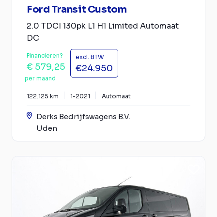
Ford Transit Custom
2.0 TDCI 130pk L1 H1 Limited Automaat
DC
Financieren?
excl. BTW
€ 579,25
€24.950
per maand
122.125 km
1-2021
Automaat
Derks Bedrijfswagens B.V.
Uden