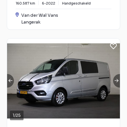
160.587 km
6-2022
Handgeschakeld
Van der Wal Vans
Langerak
1
/
25