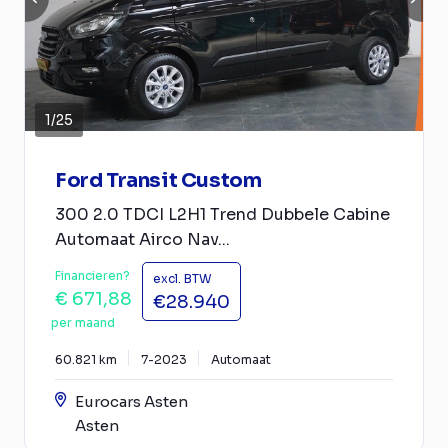
1
/
25
Ford Transit Custom
300 2.0 TDCI L2H1 Trend Dubbele Cabine
Automaat Airco Nav...
Financieren?
excl. BTW
€ 671,88
€28.940
per maand
60.821 km
7-2023
Automaat
Eurocars Asten
Asten