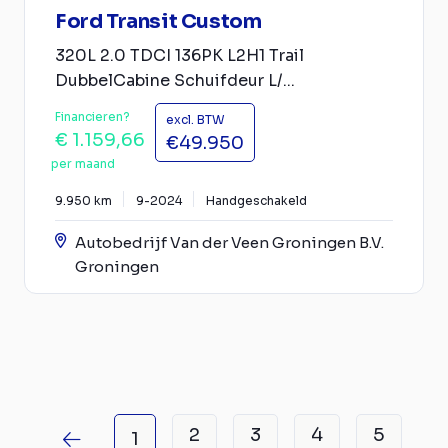
Ford Transit Custom
320L 2.0 TDCI 136PK L2H1 Trail
DubbelCabine Schuifdeur L/...
Financieren?
excl. BTW
€ 1.159,66
€49.950
per maand
9.950 km
9-2024
Handgeschakeld
Autobedrijf Van der Veen Groningen B.V.
Groningen
2
3
4
5
1