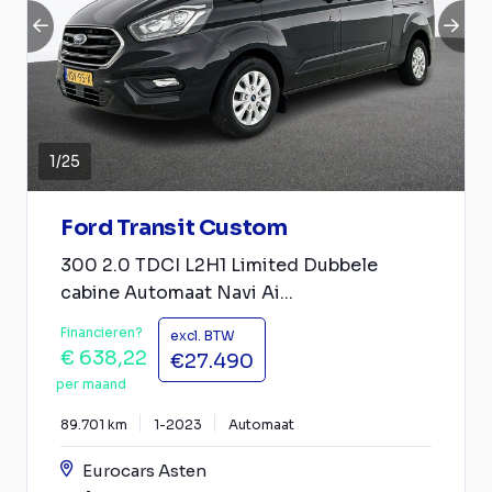
1
/
25
Ford Transit Custom
300 2.0 TDCI L2H1 Limited Dubbele
cabine Automaat Navi Ai...
Financieren?
excl. BTW
€ 638,22
€27.490
per maand
89.701 km
1-2023
Automaat
Eurocars Asten