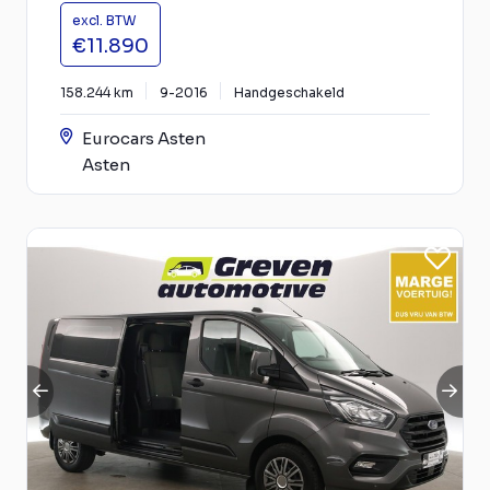
excl. BTW
€11.890
158.244 km
9-2016
Handgeschakeld
Eurocars Asten
Asten