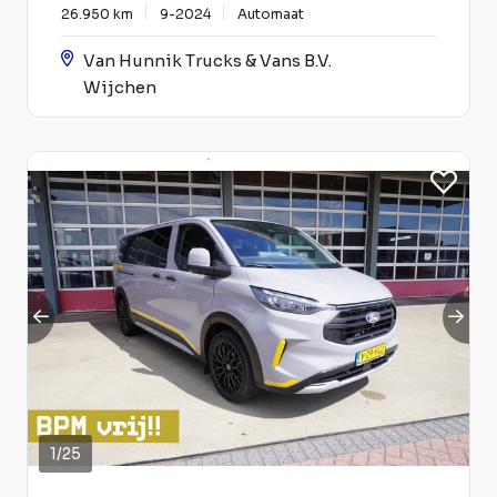
26.950 km
9-2024
Automaat
Van Hunnik Trucks & Vans B.V.
Wijchen
1
/
25