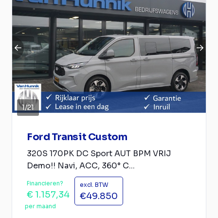
1
/
21
Ford Transit Custom
320S 170PK DC Sport AUT BPM VRIJ
Demo!! Navi, ACC, 360° C...
Financieren?
excl. BTW
€ 1.157,34
€49.850
per maand