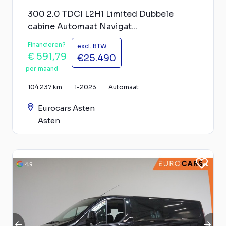
300 2.0 TDCI L2H1 Limited Dubbele
cabine Automaat Navigat...
Financieren?
excl. BTW
€ 591,79
€25.490
per maand
104.237 km
1-2023
Automaat
Eurocars Asten
Asten