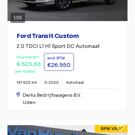
1
/
25
Ford Transit Custom
2.0 TDCI L1 H1 Sport DC Automaat
Financieren?
excl. BTW
€ 625,68
€26.950
per maand
147.602 km
3-2020
Automaat
Derks Bedrijfswagens B.V.
Uden