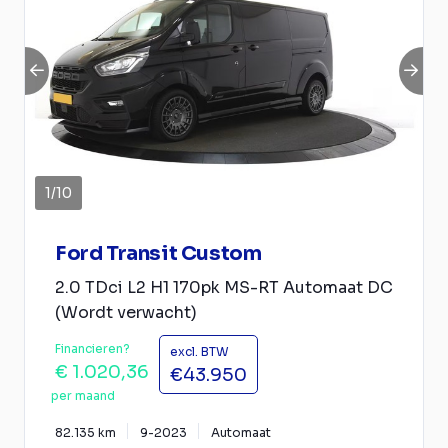
1
/
10
Ford Transit Custom
2.0 TDci L2 H1 170pk MS-RT Automaat DC
(Wordt verwacht)
Financieren?
excl. BTW
€ 1.020,36
€43.950
per maand
82.135 km
9-2023
Automaat