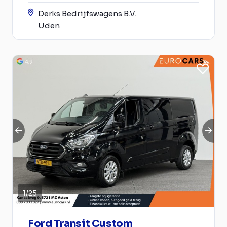
Derks Bedrijfswagens B.V.
Uden
1
/
25
Ford Transit Custom