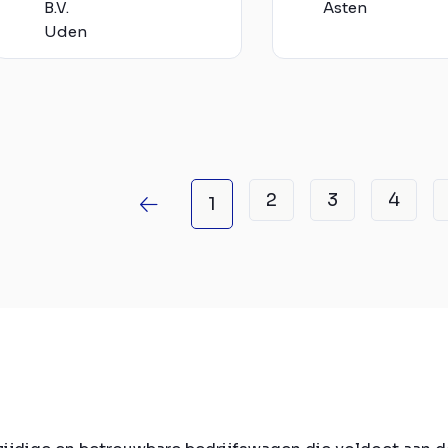
B.V.
Asten
Uden
2
3
4
1