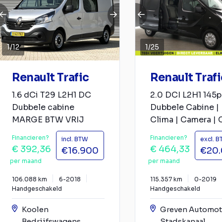
1
/
12
1
/
25
Renault Trafic
Renault Trafi
1.6 dCi T29 L2H1 DC
2.0 DCI L2H1 145p
Dubbele cabine
Dubbele Cabine |
MARGE BTW VRIJ
Clima | Camera | Cr
Financieren?
Financieren?
incl. BTW
excl. 
€ 392,36
€ 464,33
€16.900
€20
per maand
per maand
106.088 km
6-2018
115.357 km
0-2019
Handgeschakeld
Handgeschakeld
Koolen
Greven Automot
Bedrijfswagens
Stadskanaal