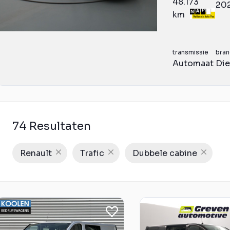
48.173
20
km
transmissie
bran
Automaat
Die
74 Resultaten
Renault
Trafic
Dubbele cabine