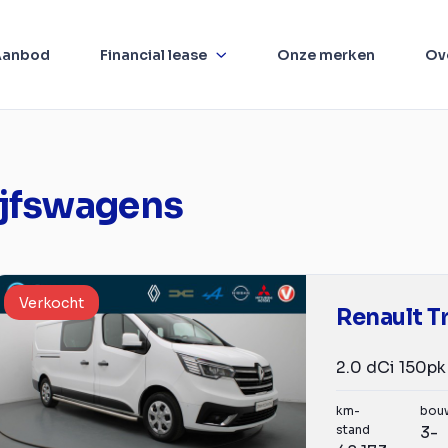
Aanbod
Financial lease
Onze merken
Ov
ijfswagens
Verkocht
Renault Tr
km-
bou
stand
3-