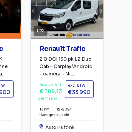
1
/
22
c
Renault Trafic
K
2.0 DCI 130 pk L2 Dub
ine
Cab - Carplay/Android
...
- camera - Ni...
Financieren?
BTW
excl. BTW
€ 789,13
.900
€33.990
per maand
13 km
12-2024
Handgeschakeld
Auto Huitink