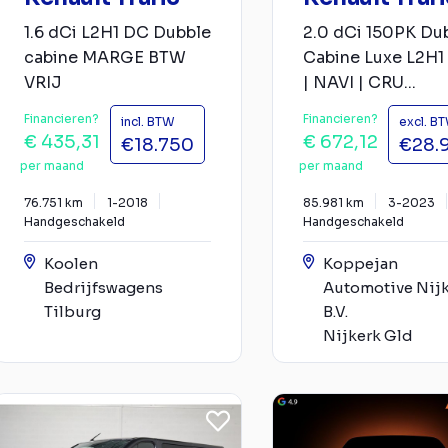
1.6 dCi L2H1 DC Dubble
2.0 dCi 150PK Du
cabine MARGE BTW
Cabine Luxe L2H1 
VRIJ
| NAVI | CRU...
Financieren?
Financieren?
incl. BTW
excl. B
€ 435,31
€ 672,12
€18.750
€28.
per maand
per maand
76.751 km
1-2018
85.981 km
3-2023
Handgeschakeld
Handgeschakeld
Koolen
Koppejan
Bedrijfswagens
Automotive Nij
Tilburg
B.V.
Nijkerk Gld