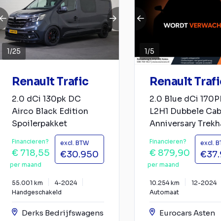
1
/
25
1
/
5
Renault Trafic
Renault Trafi
2.0 dCi 130pk DC
2.0 Blue dCi 170P
Airco Black Edition
L2H1 Dubbele Cab
Spoilerpakket
Anniversary Trekha
Financieren?
Financieren?
excl. BTW
excl. 
€ 718,55
€ 879,90
€30.950
€37
per maand
per maand
55.001 km
4-2024
10.254 km
12-2024
Handgeschakeld
Automaat
Derks Bedrijfswagens
Eurocars Asten