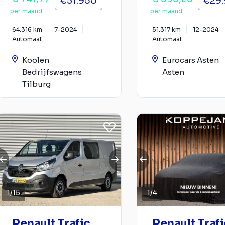
€31.950
€29
per maand
per maand
64.316 km
7-2024
51.317 km
12-2024
Automaat
Automaat
Koolen
Eurocars Asten
Bedrijfswagens
Asten
Tilburg
1
/
15
1
/
4
Renault Trafic
Renault Trafi