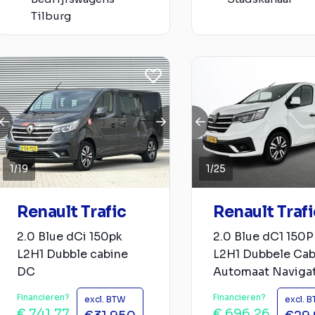
Tilburg
1
/
19
1
/
25
Renault Trafic
Renault Trafi
2.0 Blue dCi 150pk
2.0 Blue dC1 150
L2H1 Dubble cabine
L2H1 Dubbele Cab
DC
Automaat Navigati
Financieren?
Financieren?
excl. BTW
excl. 
€ 741,77
€ 696,26