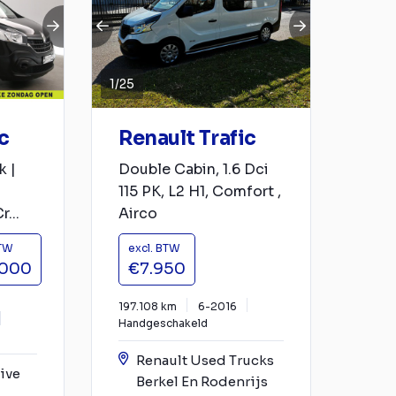
1
/
25
c
Renault Trafic
k |
Double Cabin, 1.6 Dci
115 PK, L2 H1, Comfort ,
...
Airco
BTW
excl. BTW
.000
€7.950
197.108 km
6-2016
Handgeschakeld
Renault Used Trucks
ive
Berkel En Rodenrijs