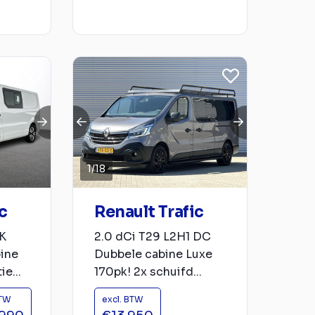
1
/
18
c
Renault Trafic
PK
2.0 dCi T29 L2H1 DC
ine
Dubbele cabine Luxe
e...
170pk! 2x schuifd...
BTW
excl. BTW