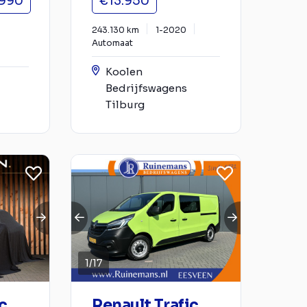
.990
€13.950
243.130 km
1-2020
Automaat
Koolen
Bedrijfswagens
Tilburg
1
/
17
c
Renault Trafic