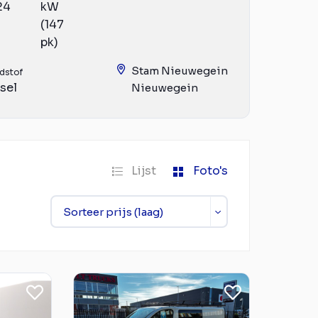
24
kW
(147
pk)
Stam Nieuwegein
dstof
sel
Nieuwegein
Lijst
Foto's