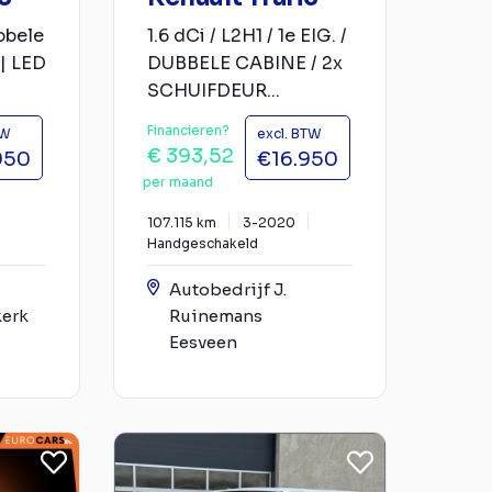
bbele
1.6 dCi / L2H1 / 1e EIG. /
| LED
DUBBELE CABINE / 2x
SCHUIFDEUR...
Financieren?
TW
excl. BTW
€ 393,52
950
€16.950
per maand
107.115 km
3-2020
Handgeschakeld
Autobedrijf J.
kerk
Ruinemans
Eesveen