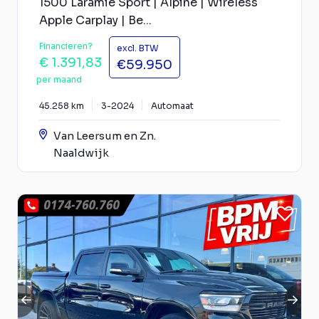
1500 Laramie Sport | Alpine | Wireless
Apple Carplay | Be...
Financieren?
excl. BTW
€ 1.391,83
€59.950
per maand
45.258 km
3-2024
Automaat
Van Leersum en Zn.
Naaldwijk