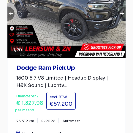
1
/
20
Dodge Ram Pick Up
1500 5.7 V8 Limited | Headup Display |
H&K Sound | Luchtv...
Financieren?
excl. BTW
€ 1.327,98
€57.200
per maand
76.512 km
2-2022
Automaat