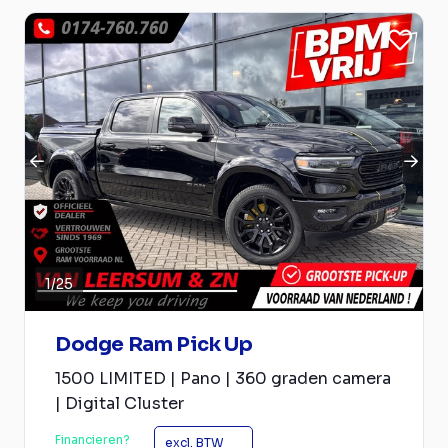
1
/
25
Dodge Ram Pick Up
1500 LIMITED | Pano | 360 graden camera
| Digital Cluster
Financieren?
excl. BTW