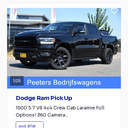
1
/
25
Dodge Ram Pick Up
1500 5.7 V8 4x4 Crew Cab Laramie Full
Options! 360 Camera...
excl. BTW