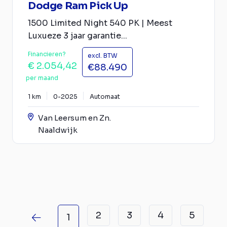
Dodge Ram Pick Up
1500 Limited Night 540 PK | Meest
Luxueze 3 jaar garantie...
Financieren?
excl. BTW
€ 2.054,42
€88.490
per maand
1 km
0-2025
Automaat
Van Leersum en Zn.
Naaldwijk
2
3
4
5
1