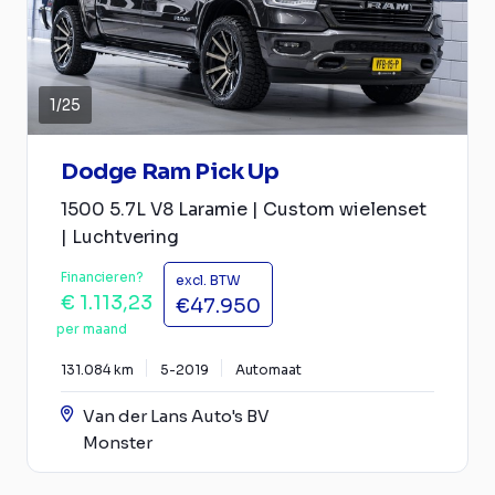
1
/
25
Dodge Ram Pick Up
1500 5.7L V8 Laramie | Custom wielenset
| Luchtvering
Financieren?
excl. BTW
€ 1.113,23
€47.950
per maand
131.084 km
5-2019
Automaat
Van der Lans Auto's BV
Monster