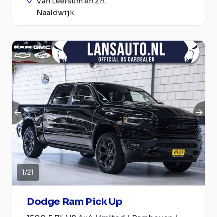
Van Leersum en Zn.
Naaldwijk
1
/
21
Dodge Ram Pick Up