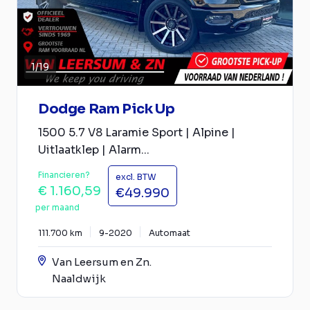
1
/
19
Dodge Ram Pick Up
1500 5.7 V8 Laramie Sport | Alpine |
Uitlaatklep | Alarm...
Financieren?
excl. BTW
€ 1.160,59
€49.990
per maand
111.700 km
9-2020
Automaat
Van Leersum en Zn.
Naaldwijk