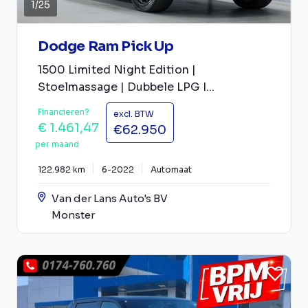
1
/
25
Dodge Ram Pick Up
1500 Limited Night Edition |
Stoelmassage | Dubbele LPG I...
Financieren?
excl. BTW
€ 1.461,47
€62.950
per maand
122.982 km
6-2022
Automaat
Van der Lans Auto's BV
Monster