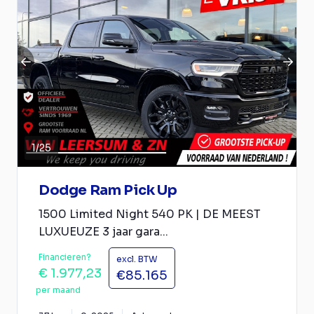
1
/
25
Dodge Ram Pick Up
1500 Limited Night 540 PK | DE MEEST
LUXUEUZE 3 jaar gara...
Financieren?
excl. BTW
€ 1.977,23
€85.165
per maand