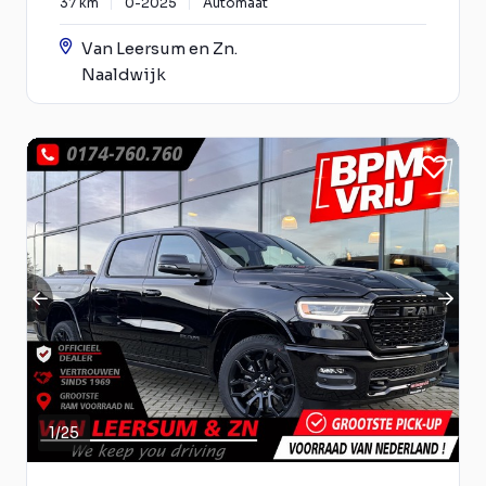
37 km
0-2025
Automaat
Van Leersum en Zn.
Naaldwijk
1
/
25