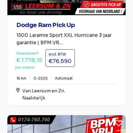
1
/
25
Dodge Ram Pick Up
1500 Laramie Sport XXL Hurricane 3 jaar
garantie | BPM VR...
Financieren?
excl. BTW
€ 1.778,15
€76.590
per maand
16 km
0-2025
Automaat
Van Leersum en Zn.
Naaldwijk