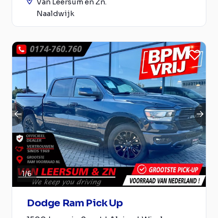
Van Leersum en Zn.
Naaldwijk
1
/
6
Dodge Ram Pick Up