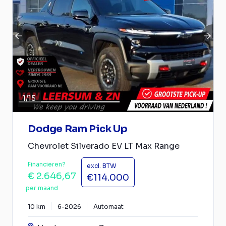
1
/
15
Dodge Ram Pick Up
Chevrolet Silverado EV LT Max Range
Financieren?
excl. BTW
€ 2.646,67
€114.000
per maand
10 km
6-2026
Automaat