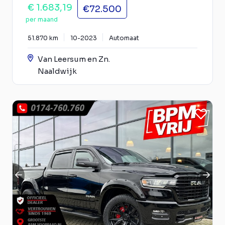
€ 1.683,19
€72.500
per maand
51.870 km
10-2023
Automaat
Van Leersum en Zn.
Naaldwijk