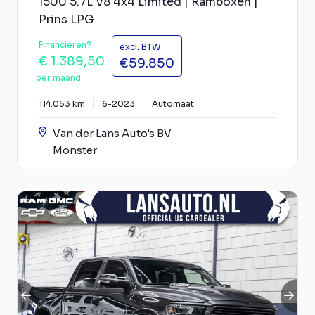
1500 5.7L V8 4x4 Limited | Ramboxen |
Prins LPG
Financieren?
excl. BTW
€ 1.389,50
€59.850
per maand
114.053 km
6-2023
Automaat
Van der Lans Auto's BV
Monster