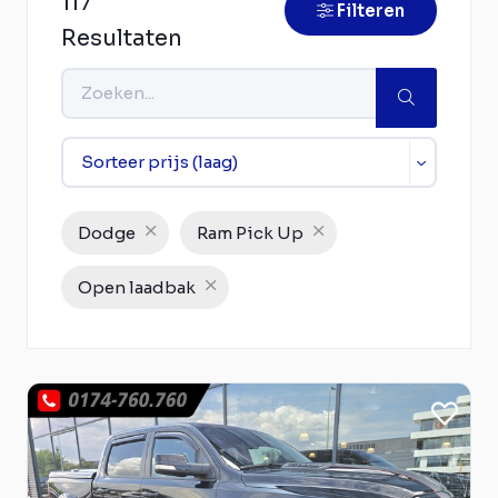
117
Filteren
Resultaten
Dodge
Ram Pick Up
Open laadbak