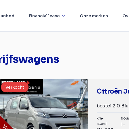
Aanbod
Financial lease
Onze merken
Ov
rijfswagens
Verkocht
Citroën 
km-
bou
stand
1-