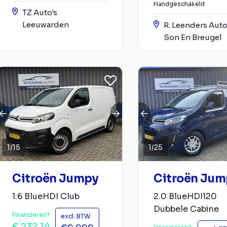
Handgeschakeld
TZ Auto's
Leeuwarden
R. Leenders Auto
Son En Breugel
1
/
15
1
/
25
Citroën Jumpy
Citroën Jum
1.6 BlueHDI Club
2.0 BlueHDI120
Dubbele Cabine
Financieren?
excl. BTW
€ 232,14