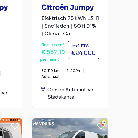
py
Citroën Jumpy
Elektrisch 75 kWh L3H1
| Snelladen | SOH 91%
|
| Clima | Ca...
Financieren?
excl. BTW
€ 557,19
€24.000
per maand
80.119 km
1-2024
Automaat
Greven Automotive
ive
Stadskanaal