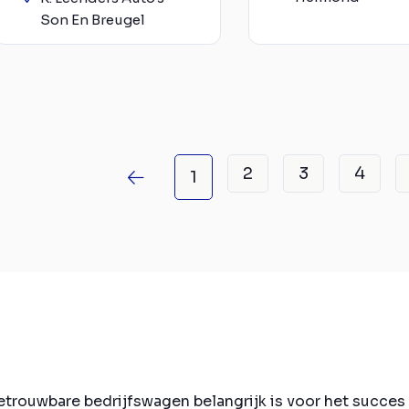
Son En Breugel
2
3
4
1
betrouwbare bedrijfswagen belangrijk is voor het succe