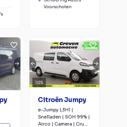
Voorschoten
's
1
/
25
py
Citroën Jumpy
e-Jumpy L3H1 |
Snelladen | SOH 99% |
Airco | Camera | Cru...