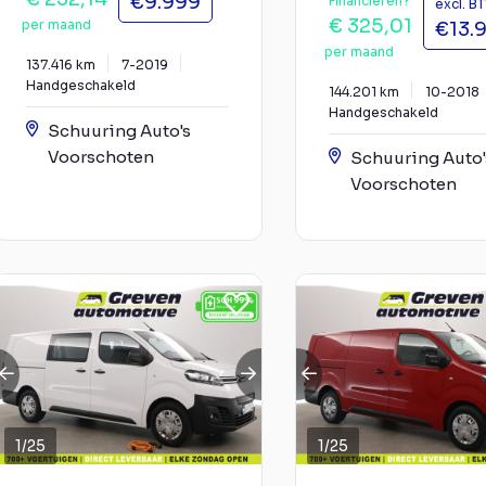
€9.999
Financieren?
excl. B
€ 325,01
per maand
€13.
per maand
137.416 km
7-2019
Handgeschakeld
144.201 km
10-2018
Handgeschakeld
Schuuring Auto's
Voorschoten
Schuuring Auto'
Voorschoten
1
/
25
1
/
25