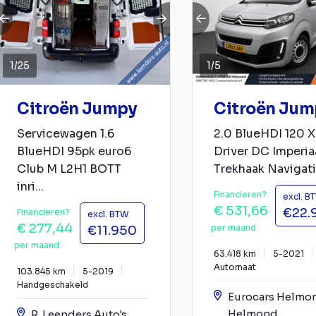
1
/
25
1
/
5
Citroën Jumpy
Citroën Jum
Servicewagen 1.6
2.0 BlueHDI 120 X
BlueHDI 95pk euro6
Driver DC Imperia
Club M L2H1 BOTT
Trekhaak Navigatie
inri...
Financieren?
excl. B
€ 531,66
€22.
Financieren?
excl. BTW
€ 277,44
per maand
€11.950
per maand
63.418 km
5-2021
Automaat
103.845 km
5-2019
Handgeschakeld
Eurocars Helmo
Helmond
R. Leenders Auto's