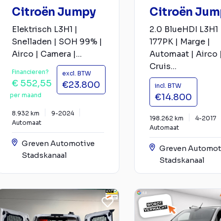
Citroën Jumpy
Citroën Jum
Elektrisch L3H1 |
2.0 BlueHDI L3H1
Snelladen | SOH 99% |
177PK | Marge |
Airco | Camera |...
Automaat | Airco 
Cruis...
Financieren?
excl. BTW
€ 552,55
€23.800
incl. BTW
per maand
€14.800
8.932 km
9-2024
198.262 km
4-2017
Automaat
Automaat
Greven Automotive
Greven Automot
Stadskanaal
Stadskanaal