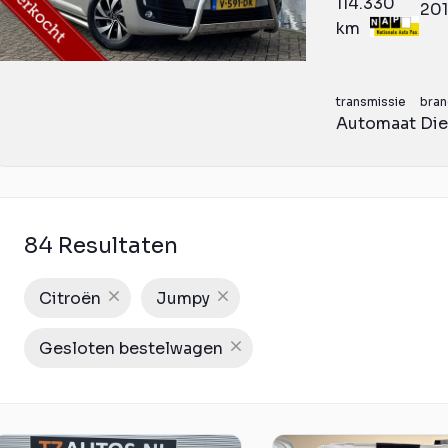
114.330
20
km
transmissie
bran
Automaat
Die
84 Resultaten
Citroën
Jumpy
Gesloten bestelwagen