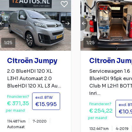
1
/
25
1
/
25
Citroën Jumpy
Citroën Jum
2.0 BlueHDI 120 XL
Servicewagen 1.6
L3H1 Automaat 2.0
BlueHDI 95pk eur
BlueHDI 120 XL L3 Au...
Club M L2H1 BOT
inri...
Financieren?
excl. BTW
€ 371,35
€15.995
Financieren?
excl. 
€ 254,22
per maand
€10.
per maand
114.487 km
7-2020
Automaat
132.447 km
4-2019