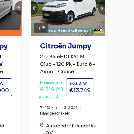
1
/
25
py
Citroën Jumpy
L
2.0 BlueHDI 120 M
al
Club - 120 Pk - Euro 6 -
...
Airco - Cruise...
Financieren?
TW
excl. BTW
€ 319,20
900
€13.749
per maand
71.415 km
3-2021
Handgeschakeld
nd
Autobedrijf Hendriks
B.V.