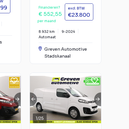
TW
999
Financieren?
excl. BTW
€ 552,55
€23.800
per maand
8.932 km
9-2024
Automaat
s
Greven Automotive
Stadskanaal
1
/
25