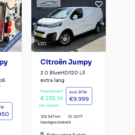
1
/
20
py
Citroën Jumpy
2.0 BlueHDI120 L3
o6
extra lang
T
Financieren?
excl. BTW
€ 232,14
€9.999
per maand
BTW
950
129.347 km
10-2017
Handgeschakeld
Schuuring Auto's