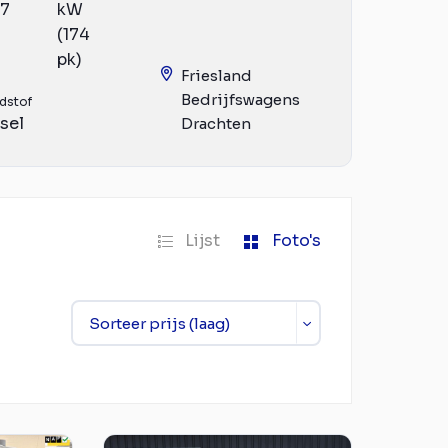
17
kW
(174
pk)
Friesland
Bedrijfswagens
dstof
sel
Drachten
Lijst
Foto's