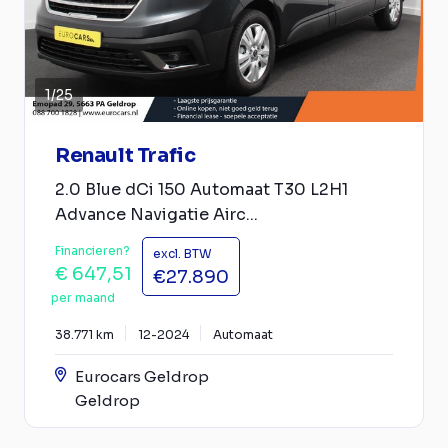
1
/
25
Renault Trafic
2.0 Blue dCi 150 Automaat T30 L2H1
Advance Navigatie Airc...
Financieren?
excl. BTW
€ 647,51
€27.890
per maand
38.771 km
12-2024
Automaat
Eurocars Geldrop
Geldrop