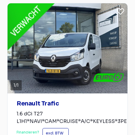
1
/
1
Renault Trafic
1.6 dCi T27
L1H1*NAVI*CAM*CRUISE*A/C*KEYLESS*3PERS
Financieren?
excl. BTW