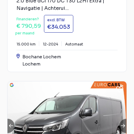
2.0 Blue dCi 170 DC T30 L2H1 Extra |
Navigatie | Achterui...
Financieren?
excl. BTW
€ 790,59
€34.053
per maand
15.000 km
12-2024
Automaat
Bochane Lochem
Lochem