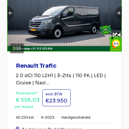
1
/
23
Renault Trafic
2.0 dCi 110 L2H1 | 3-Zits | 110 PK | LED |
Cruise | Navi...
Financieren?
excl. BTW
€ 556,03
€23.950
per maand
40.224 km
9-2023
Handgeschakeld