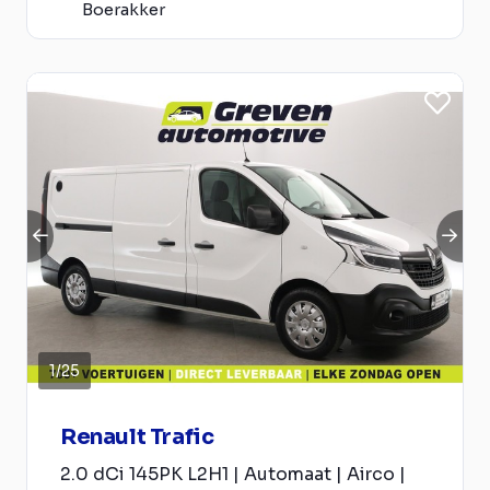
Boerakker
1
/
25
Renault Trafic
2.0 dCi 145PK L2H1 | Automaat | Airco |