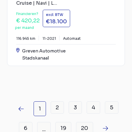
Cruise | Navi | L...
Financieren?
excl. BTW
€ 420,22
€18.100
per maand
116.945 km
11-2021
Automaat
Greven Automotive
Stadskanaal
2
3
4
5
1
6
19
20
...