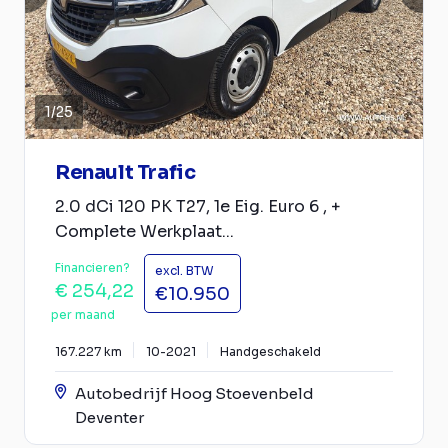
1
/
25
Renault Trafic
2.0 dCi 120 PK T27, 1e Eig. Euro 6 , +
Complete Werkplaat...
Financieren?
excl. BTW
€ 254,22
€10.950
per maand
167.227 km
10-2021
Handgeschakeld
Autobedrijf Hoog Stoevenbeld
Deventer