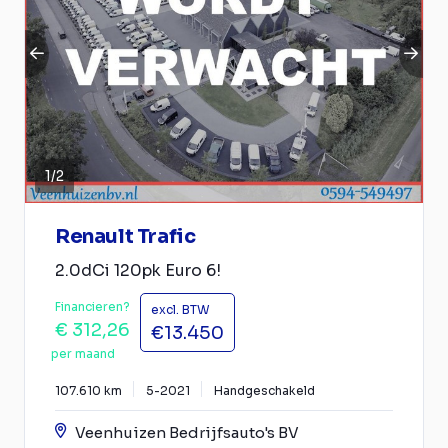
1
/
2
Renault Trafic
2.0dCi 120pk Euro 6!
Financieren?
excl. BTW
€ 312,26
€13.450
per maand
107.610 km
5-2021
Handgeschakeld
Veenhuizen Bedrijfsauto's BV