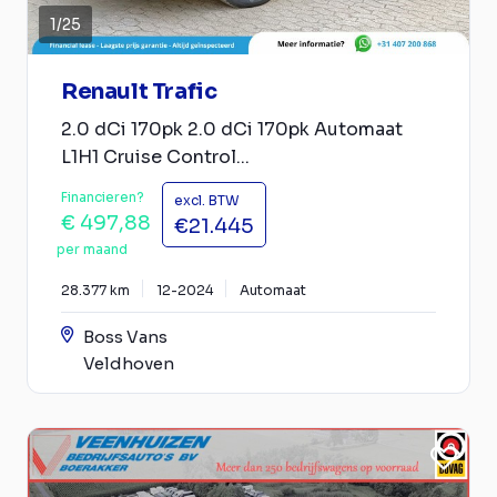
1
/
25
Renault Trafic
2.0 dCi 170pk 2.0 dCi 170pk Automaat
L1H1 Cruise Control...
Financieren?
excl. BTW
€ 497,88
€21.445
per maand
28.377 km
12-2024
Automaat
Boss Vans
Veldhoven