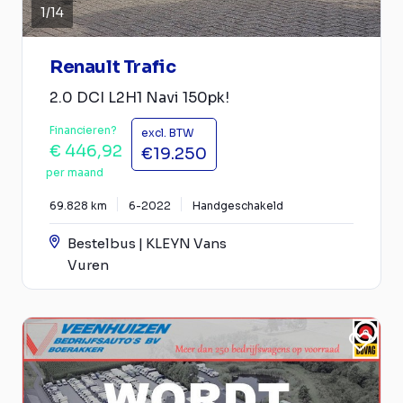
1
/
14
Renault Trafic
2.0 DCI L2H1 Navi 150pk!
Financieren?
excl. BTW
€ 446,92
€19.250
per maand
69.828 km
6-2022
Handgeschakeld
Bestelbus | KLEYN Vans
Vuren