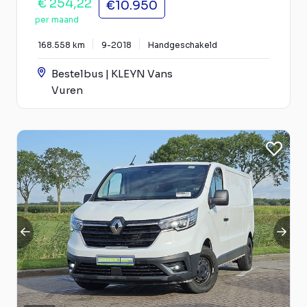
€ 254,22
€10.950
per maand
168.558 km
9-2018
Handgeschakeld
Bestelbus | KLEYN Vans
Vuren