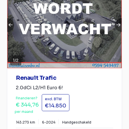
1
/
2
Renault Trafic
2.0dCi L2/H1 Euro 6!
Financieren?
excl. BTW
€ 344,76
€14.850
per maand
143.273 km
6-2024
Handgeschakeld