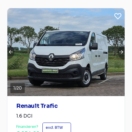
1
/
20
Renault Trafic
1.6 DCI
Financieren?
excl. BTW