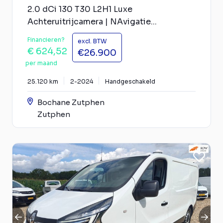
2.0 dCi 130 T30 L2H1 Luxe
Achteruitrijcamera | NAvigatie...
Financieren?
excl. BTW
€ 624,52
€26.900
per maand
25.120 km
2-2024
Handgeschakeld
Bochane Zutphen
Zutphen