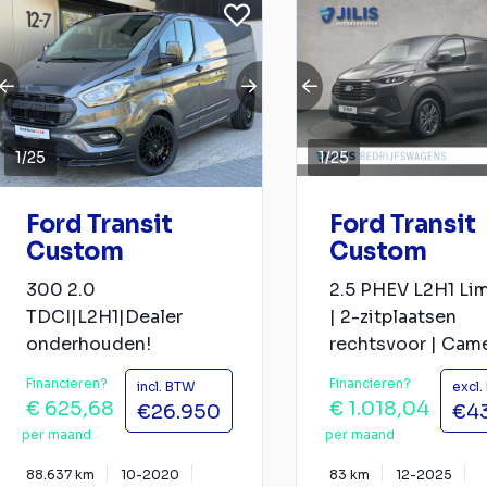
1
/
25
1
/
25
Ford Transit
Ford Transit
Custom
Custom
300 2.0
2.5 PHEV L2H1 Li
TDCI|L2H1|Dealer
| 2-zitplaatsen
onderhouden!
rechtsvoor | Cam
Financieren?
Financieren?
incl. BTW
excl
€ 625,68
€ 1.018,04
€26.950
€4
per maand
per maand
88.637 km
10-2020
83 km
12-2025