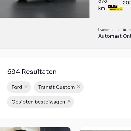
878
20
km
transmissie
bran
Automaat
On
694 Resultaten
Ford
Transit Custom
Gesloten bestelwagen