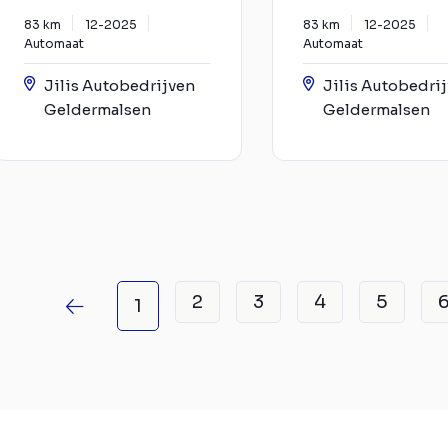
83 km
12-2025
83 km
12-2025
Automaat
Automaat
Jilis Autobedrijven
Jilis Autobedri
Geldermalsen
Geldermalsen
2
3
4
5
1