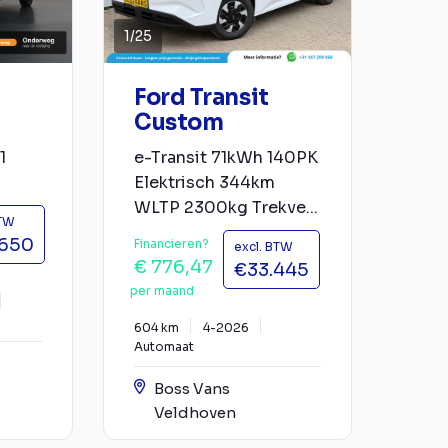
1
/
25
Ford Transit
Custom
1
e-Transit 71kWh 140PK
Elektrisch 344km
WLTP 2300kg Trekve...
BTW
.650
Financieren?
excl. BTW
€ 776,47
€33.445
per maand
604 km
4-2026
Automaat
Boss Vans
Veldhoven