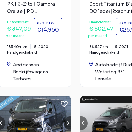
PK | 3-Zits | Camera |
Sport Titanium Bl
Cruise | PD...
DC leder|2xschuif.
Financieren?
Financieren?
excl. BTW
excl. 
€ 347,09
€ 602,47
€14.950
€25
per maand
per maand
133.404 km
5-2020
86.627 km
6-2021
Handgeschakeld
Handgeschakeld
Andriessen
Autobedrijf Rud
Bedrijfswagens
Wetering B.V.
Terborg
Lemele