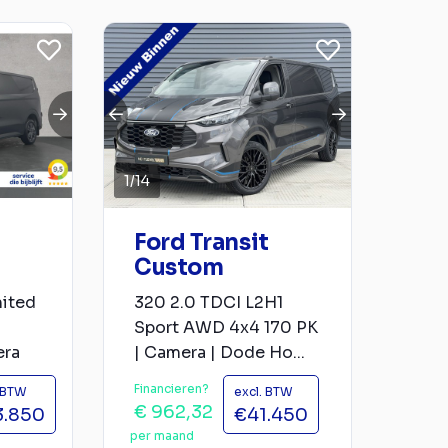
1
/
14
Ford Transit
Custom
mited
320 2.0 TDCI L2H1
Sport AWD 4x4 170 PK
era
| Camera | Dode Ho...
Financieren?
. BTW
excl. BTW
€ 962,32
3.850
€41.450
per maand