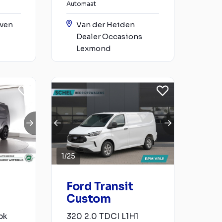
Automaat
jven
Van der Heiden
Dealer Occasions
Lexmond
1
/
25
Ford Transit
Custom
pk
320 2.0 TDCI L1H1