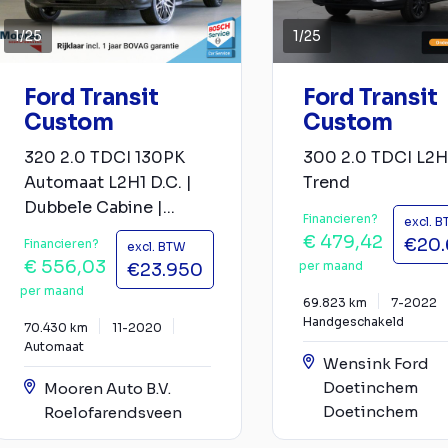
1
/
25
1
/
25
Ford Transit
Ford Transit
Custom
Custom
320 2.0 TDCI 130PK
300 2.0 TDCI L2H
Automaat L2H1 D.C. |
Trend
Dubbele Cabine |...
Financieren?
excl. 
€ 479,42
€20
Financieren?
excl. BTW
€ 556,03
per maand
€23.950
per maand
69.823 km
7-2022
Handgeschakeld
70.430 km
11-2020
Automaat
Wensink Ford
Doetinchem
Mooren Auto B.V.
Doetinchem
Roelofarendsveen