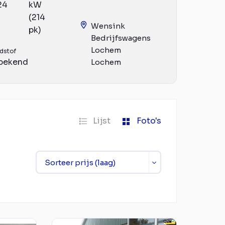
24
kW
(214
Wensink
pk)
Bedrijfswagens
Lochem
dstof
bekend
Lochem
Lijst
Foto's