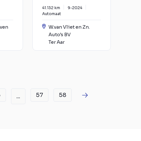
41.132 km
9-2024
Automaat
jven
W.van Vliet en Zn.
Auto's BV
Ter Aar
6
57
58
...