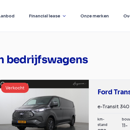
Aanbod
Financial lease
Onze merken
Ov
m bedrijfswagens
Verkocht
Ford Tran
km-
bou
stand
11-