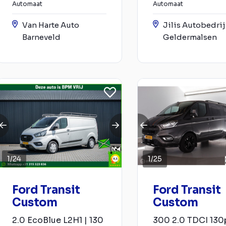
Automaat
Automaat
Van Harte Auto
Jilis Autobedri
Barneveld
Geldermalsen
1
/
24
1
/
25
Ford Transit
Ford Transit
Custom
Custom
2.0 EcoBlue L2H1 | 130
300 2.0 TDCI 130