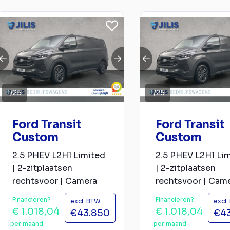
1
/
25
1
/
25
Ford Transit
Ford Transit
Custom
Custom
2.5 PHEV L2H1 Limited
2.5 PHEV L2H1 Li
| 2-zitplaatsen
| 2-zitplaatsen
rechtsvoor | Camera
rechtsvoor | Cam
Financieren?
Financieren?
excl. BTW
excl
€ 1.018,04
€ 1.018,04
€43.850
€4
per maand
per maand