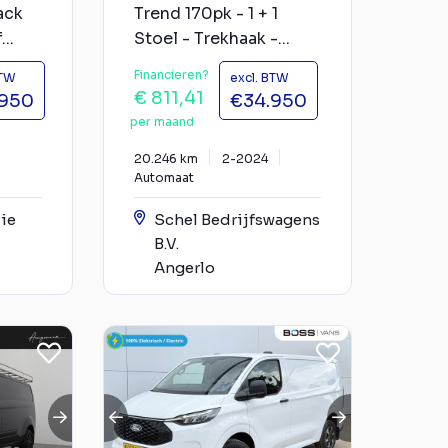
ack
Trend 170pk - 1 + 1
..
Stoel - Trekhaak -...
Financieren?
BTW
excl. BTW
€ 811,41
.950
€34.950
per maand
20.246 km
2-2024
Automaat
ie
Schel Bedrijfswagens
B.V.
Angerlo