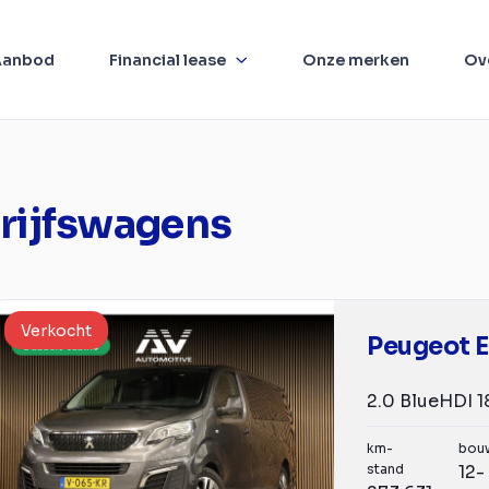
Aanbod
Financial lease
Onze merken
Ov
rijfswagens
Verkocht
Peugeot E
km-
bou
stand
12-