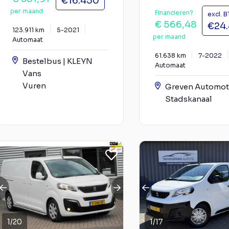
€16.450
per maand
Financieren?
excl. 
€ 566,48
€24
123.911 km
5-2021
per maand
Automaat
61.638 km
7-2022
Bestelbus | KLEYN
Automaat
Vans
Vuren
Greven Automot
Stadskanaal
1
/
20
1
/
17