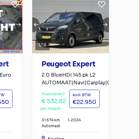
1
/
18
ert
Peugeot Expert
 Euro
2.0 BlueHDI 145 pk L2
AUTOMAAT|Navi|Carplay|Camera
Financieren?
BTW
excl. BTW
€ 532,82
650
€22.950
per maand
31.674 km
1-2024
Automaat
Koolen