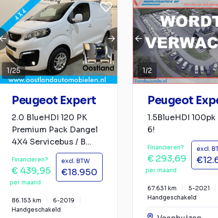
1
/
25
1
/
2
Peugeot Expert
Peugeot Exp
2.0 BlueHDI 120 PK
1.5BlueHDI 100pk
Premium Pack Dangel
6!
4X4 Servicebus / B...
Financieren?
excl. 
€ 293,69
€12.
Financieren?
excl. BTW
€ 439,95
per maand
€18.950
per maand
67.631 km
5-2021
Handgeschakeld
86.153 km
6-2019
Handgeschakeld
Veenhuizen