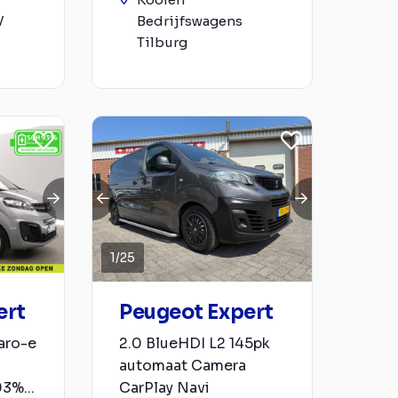
V
Bedrijfswagens
Tilburg
1
/
25
ert
Peugeot Expert
aro-e
2.0 BlueHDI L2 145pk
automaat Camera
3%...
CarPlay Navi