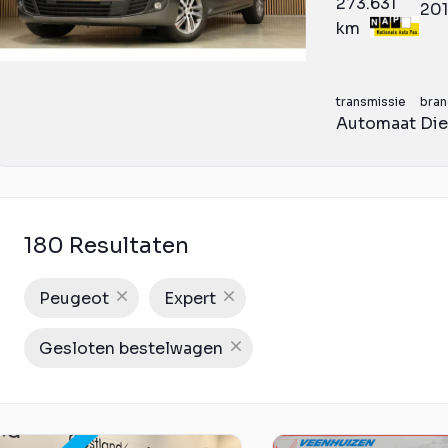
273.631
20
km
transmissie
bran
Automaat
Die
180 Resultaten
Peugeot
Expert
Gesloten bestelwagen