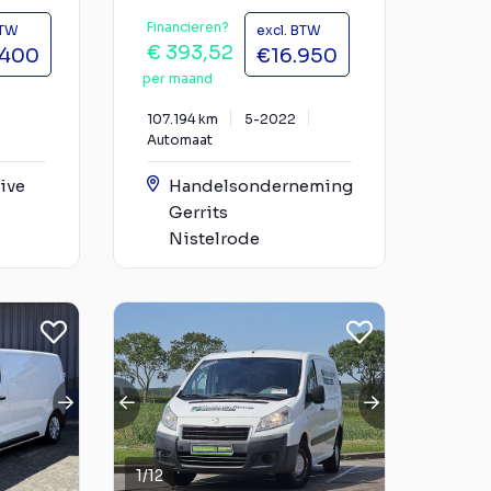
Financieren?
BTW
excl. BTW
€ 393,52
.400
€16.950
per maand
107.194 km
5-2022
Automaat
ive
Handelsonderneming
Gerrits
Nistelrode
1
/
12