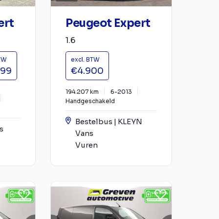
ert
Peugeot Expert
1.6
BTW
excl. BTW
999
€4.900
194.207 km
6-2013
Handgeschakeld
Bestelbus | KLEYN
s
Vans
Vuren