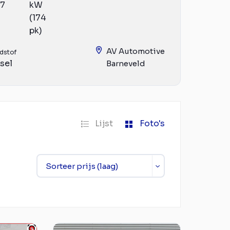
17
kW
(174
pk)
AV Automotive
dstof
sel
Barneveld
Lijst
Foto's