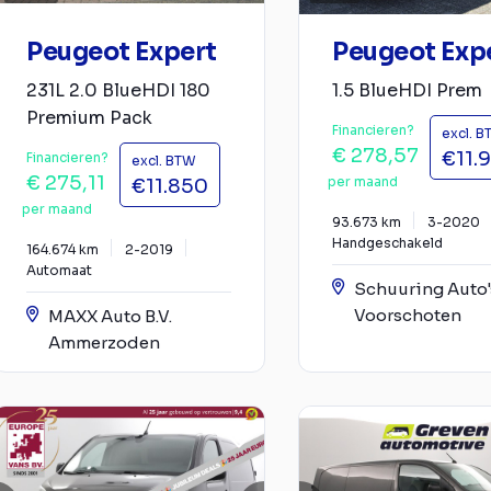
Peugeot Expert
Peugeot Exp
231L 2.0 BlueHDI 180
1.5 BlueHDI Prem
Premium Pack
Financieren?
excl. 
€ 278,57
€11.
Financieren?
excl. BTW
€ 275,11
per maand
€11.850
per maand
93.673 km
3-2020
Handgeschakeld
164.674 km
2-2019
Automaat
Schuuring Auto'
Voorschoten
MAXX Auto B.V.
Ammerzoden