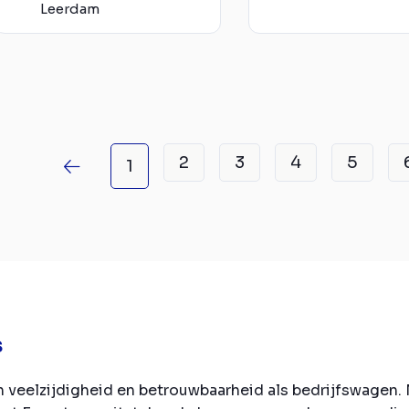
Leerdam
2
3
4
5
1
s
veelzijdigheid en betrouwbaarheid als bedrijfswagen. Me