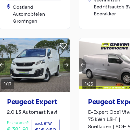
Bedrijfsauto's B
Oostland
Boerakker
Automobielen
Groningen
1
/
17
1
/
25
Peugeot Expert
Peugeot Exp
2.0 L3 Automaat Navi
E-Expert Opel Viv
75 kWh L3H1 |
Financieren?
excl. BTW
Snelladen | SOH 9
€ 381,91