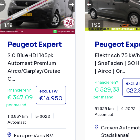
1
/
18
1
/
25
Peugeot Expert
Peugeot Exp
2.0 BlueHDI 145pk
Elektrisch 75 kWh
Automaat Premium
| Snelladen | SOH
Airco/Carplay/Cruise
| Airco | Cr...
C...
Financieren?
excl. 
€ 529,33
€22.
Financieren?
excl. BTW
€ 347,09
per maand
€14.950
per maand
91.329 km
4-2022
Automaat
112.837 km
5-2022
Automaat
Greven Automot
Stadskanaal
Europe-Vans B.V.