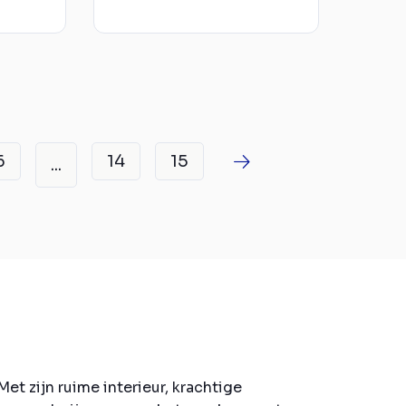
6
14
15
...
t zijn ruime interieur, krachtige