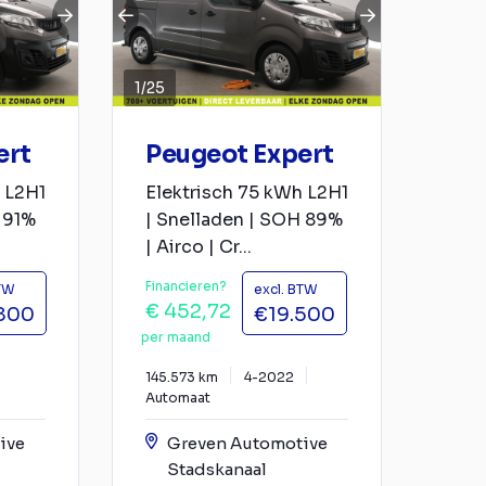
1
/
25
ert
Peugeot Expert
 L2H1
Elektrisch 75 kWh L2H1
 91%
| Snelladen | SOH 89%
| Airco | Cr...
Financieren?
BTW
excl. BTW
€ 452,72
800
€19.500
per maand
145.573 km
4-2022
Automaat
ive
Greven Automotive
Stadskanaal