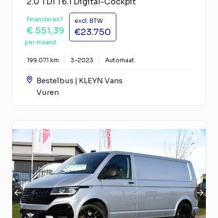
2.0 TDI T6.1 Digital-Cockpit
Financieren?
excl. BTW
€ 551,39
€23.750
per maand
199.071 km
3-2023
Automaat
Bestelbus | KLEYN Vans
Vuren