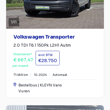
1
/
11
Volkswagen Transporter
2.0 TDI T6.1 150Pk L2H1 Autm
Financieren?
excl. BTW
€ 667,47
€28.750
per maand
71.469 km
10-2024
Automaat
Bestelbus | KLEYN Vans
Vuren