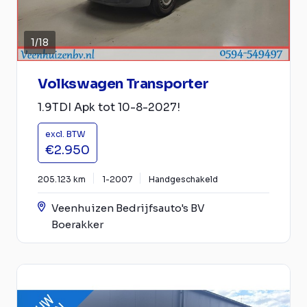
1
/
18
Volkswagen Transporter
1.9TDI Apk tot 10-8-2027!
excl. BTW
€2.950
205.123 km
1-2007
Handgeschakeld
Veenhuizen Bedrijfsauto's BV
Boerakker