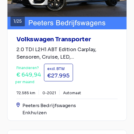
1
/
25
Volkswagen Transporter
2.0 TDI L2H1 ABT Edition Carplay,
Sensoren, Cruise, LED,...
Financieren?
excl. BTW
€ 649,94
€27.995
per maand
72.585 km
0-2021
Automaat
Peeters Bedrijfswagens
Enkhuizen