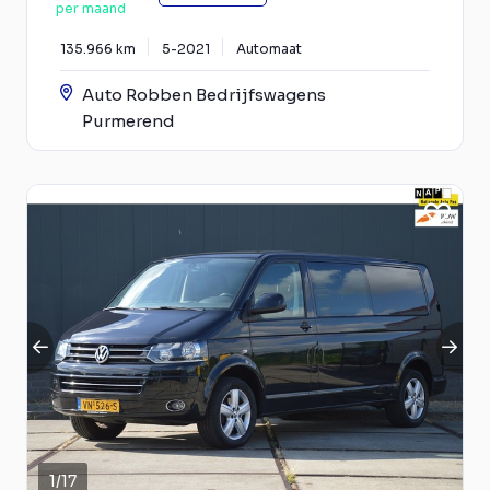
per maand
135.966 km
5-2021
Automaat
Auto Robben Bedrijfswagens
Purmerend
1
/
17