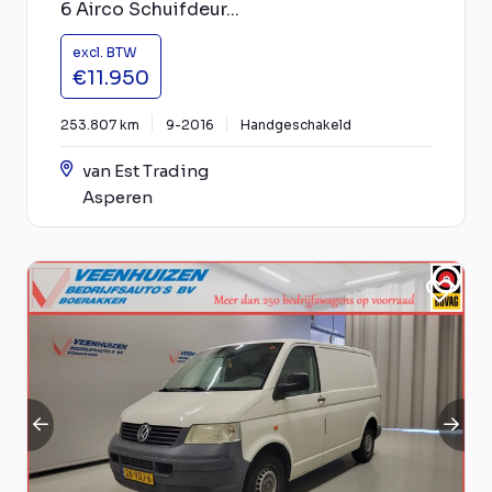
6 Airco Schuifdeur...
excl. BTW
€11.950
253.807 km
9-2016
Handgeschakeld
van Est Trading
Asperen