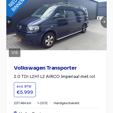
1
/
15
Volkswagen Transporter
2.0 TDI L2H1 L2 AIRCO Imperiaal met rol
excl. BTW
€5.999
237.464 km
1-2012
Handgeschakeld