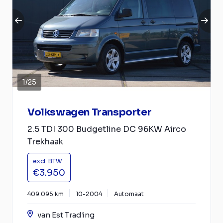
1
/
25
Volkswagen Transporter
2.5 TDI 300 Budgetline DC 96KW Airco
Trekhaak
excl. BTW
€3.950
409.095 km
10-2004
Automaat
van Est Trading