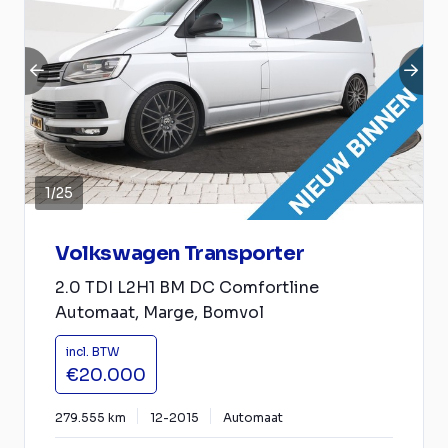
1
/
25
Volkswagen Transporter
2.0 TDI L2H1 BM DC Comfortline
Automaat, Marge, Bomvol
incl. BTW
€20.000
279.555 km
12-2015
Automaat