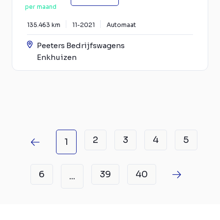
per maand
135.463 km
11-2021
Automaat
Peeters Bedrijfswagens
Enkhuizen
2
3
4
5
1
6
39
40
...