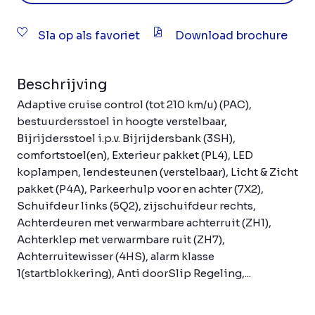
Sla op als favoriet
Download brochure
Beschrijving
Adaptive cruise control (tot 210 km/u) (PAC),
bestuurdersstoel in hoogte verstelbaar,
Bijrijdersstoel i.p.v. Bijrijdersbank (3SH),
comfortstoel(en), Exterieur pakket (PL4), LED
koplampen, lendesteunen (verstelbaar), Licht & Zicht
pakket (P4A), Parkeerhulp voor en achter (7X2),
Schuifdeur links (5Q2), zijschuifdeur rechts,
Achterdeuren met verwarmbare achterruit (ZH1),
Achterklep met verwarmbare ruit (ZH7),
Achterruitewisser (4HS), alarm klasse
1(startblokkering), Anti doorSlip Regeling,...