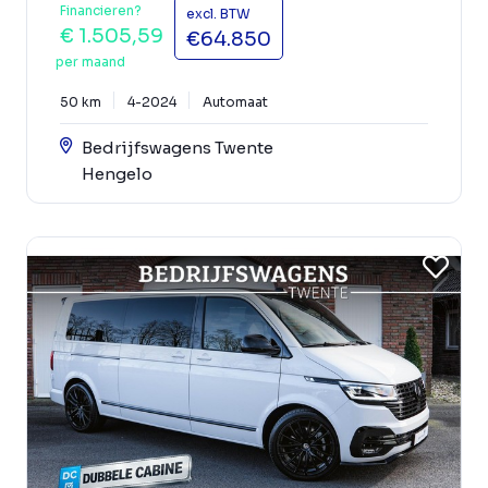
Financieren?
excl. BTW
€ 1.505,59
€64.850
per maand
50 km
4-2024
Automaat
Bedrijfswagens Twente
Hengelo