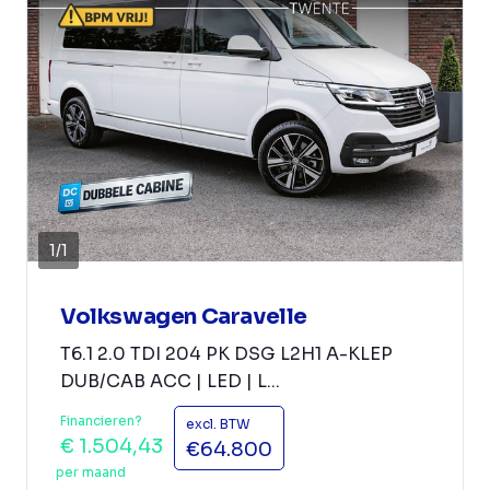
1
/
1
Volkswagen Caravelle
T6.1 2.0 TDI 204 PK DSG L2H1 A-KLEP
DUB/CAB ACC | LED | L...
Financieren?
excl. BTW
€ 1.504,43
€64.800
per maand