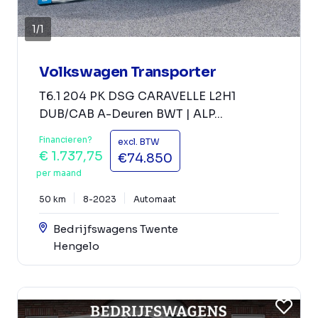
1
/
1
Volkswagen Transporter
T6.1 204 PK DSG CARAVELLE L2H1
DUB/CAB A-Deuren BWT | ALP...
Financieren?
excl. BTW
€ 1.737,75
€74.850
per maand
50 km
8-2023
Automaat
Bedrijfswagens Twente
Hengelo