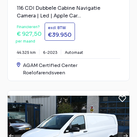
116 CDI Dubbele Cabine Navigatie
Camera | Led | Apple Car...
Financieren?
excl. BTW
€ 927,50
€39.950
per maand
44.325 km
6-2023
Automaat
AGAM Certified Center
Roelofarendsveen