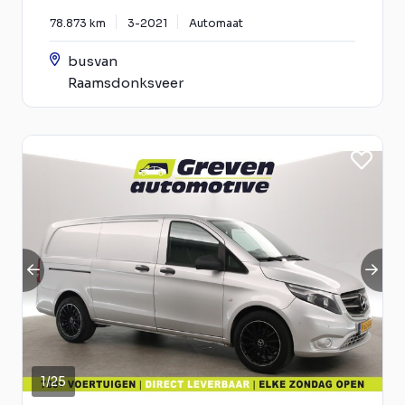
78.873 km
3-2021
Automaat
busvan
Raamsdonksveer
1
/
25