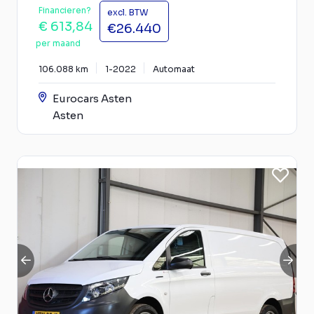
Financieren?
excl. BTW
€ 613,84
€26.440
per maand
106.088 km
1-2022
Automaat
Eurocars Asten
Asten