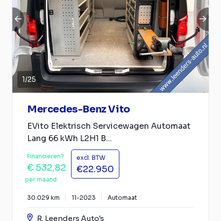
1
/
25
Mercedes-Benz Vito
EVito Elektrisch Servicewagen Automaat
Lang 66 kWh L2H1 B...
Financieren?
excl. BTW
€ 532,82
€22.950
per maand
30.029 km
11-2023
Automaat
R. Leenders Auto's