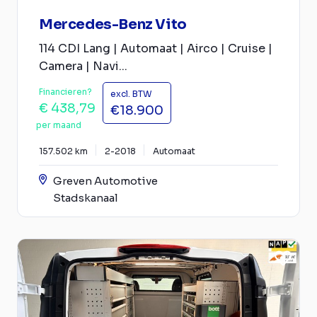
Mercedes-Benz Vito
114 CDI Lang | Automaat | Airco | Cruise |
Camera | Navi...
Financieren?
excl. BTW
€ 438,79
€18.900
per maand
157.502 km
2-2018
Automaat
Greven Automotive
Stadskanaal