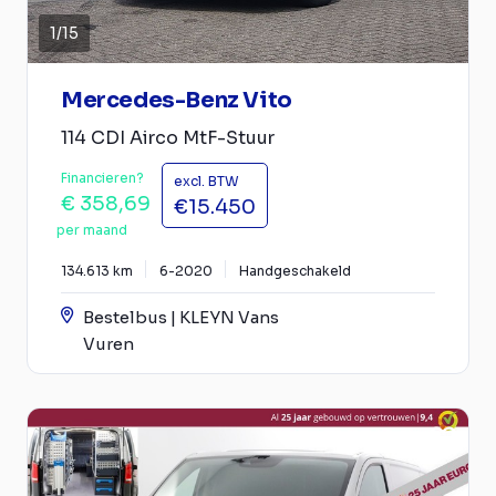
1
/
15
Mercedes-Benz Vito
114 CDI Airco MtF-Stuur
Financieren?
excl. BTW
€ 358,69
€15.450
per maand
134.613 km
6-2020
Handgeschakeld
Bestelbus | KLEYN Vans
Vuren