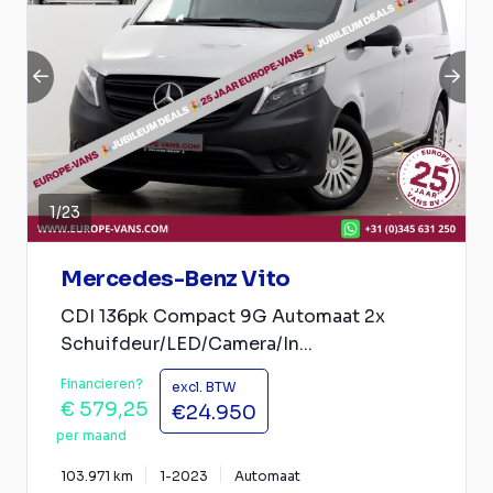
1
/
23
Mercedes-Benz Vito
CDI 136pk Compact 9G Automaat 2x
Schuifdeur/LED/Camera/In...
Financieren?
excl. BTW
€ 579,25
€24.950
per maand
103.971 km
1-2023
Automaat