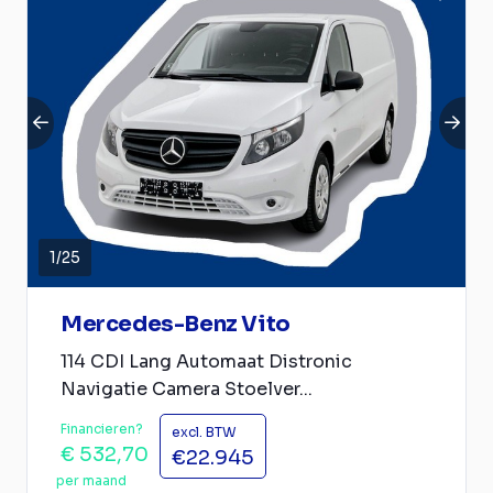
1
/
25
Mercedes-Benz Vito
114 CDI Lang Automaat Distronic
Navigatie Camera Stoelver...
Financieren?
excl. BTW
€ 532,70
€22.945
per maand