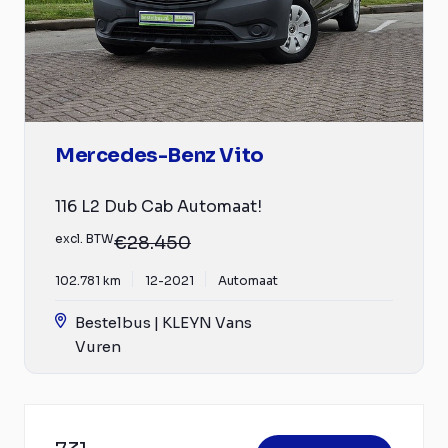
Mercedes-Benz Vito
116 L2 Dub Cab Automaat!
excl. BTW
€28.450
102.781 km
12-2021
Automaat
Bestelbus | KLEYN Vans
Vuren