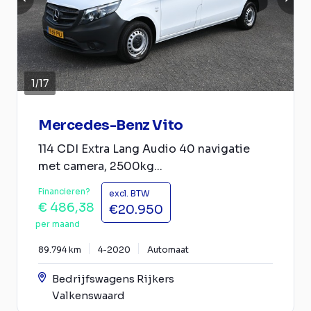
1
/
17
Mercedes-Benz Vito
114 CDI Extra Lang Audio 40 navigatie
met camera, 2500kg...
Financieren?
excl. BTW
€ 486,38
€20.950
per maand
89.794 km
4-2020
Automaat
Bedrijfswagens Rijkers
Valkenswaard