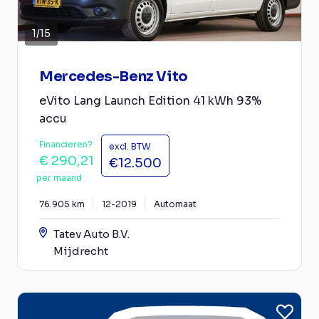
1
/
15
Mercedes-Benz Vito
eVito Lang Launch Edition 41 kWh 93%
accu
Financieren?
excl. BTW
€ 290,21
€12.500
per maand
76.905 km
12-2019
Automaat
Tatev Auto B.V.
Mijdrecht