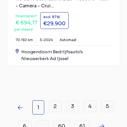
- Camera - Crui...
Financieren?
excl. BTW
€ 694,17
€29.900
per maand
70.192 km
5-2024
Automaat
Hoogendoorn Bedrijfsauto's
Nieuwerkerk Ad Ijssel
2
3
4
5
1
6
60
61