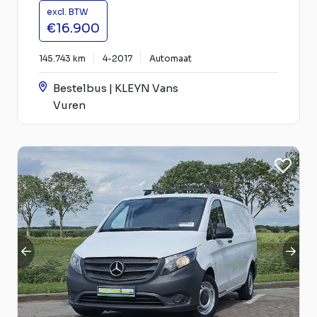
excl. BTW
€16.900
145.743 km
4-2017
Automaat
Bestelbus | KLEYN Vans
Vuren