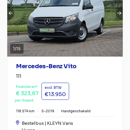
1
/
15
Mercedes-Benz Vito
111
Financieren?
excl. BTW
€ 323,87
€13.950
per maand
118.574 km
5-2019
Handgeschakeld
Bestelbus | KLEYN Vans