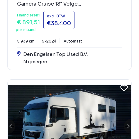
Camera Cruise 18" Velge...
Financieren?
excl. BTW
€ 891,51
€38.400
per maand
5.939 km
5-2024
Automaat
Den Engelsen Top Used B.V.
Nijmegen