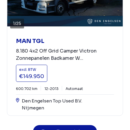
1
/
25
MAN TGL
8.180 4x2 Off Grid Camper Victron
Zonnepanelen Badkamer W...
excl. BTW
€149.950
600.702 km
12-2013
Automaat
Den Engelsen Top Used B.V.
Nijmegen