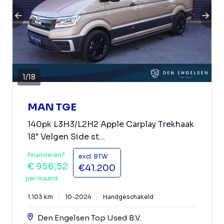
1
/
18
MAN TGE
140pk L3H3/L2H2 Apple Carplay Trekhaak
18" Velgen Side st...
Financieren?
excl. BTW
€ 956,52
€41.200
per maand
1.103 km
10-2024
Handgeschakeld
Den Engelsen Top Used B.V.