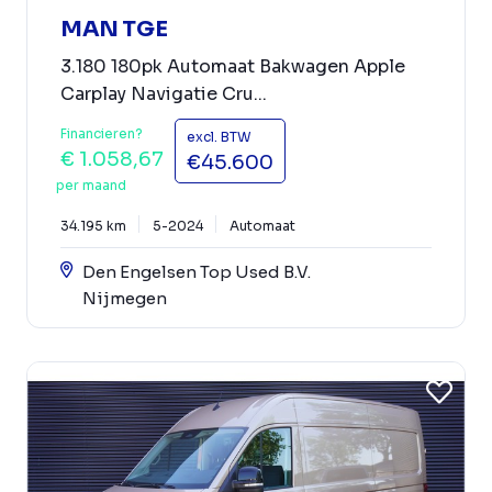
MAN TGE
3.180 180pk Automaat Bakwagen Apple
Carplay Navigatie Cru...
Financieren?
excl. BTW
€ 1.058,67
€45.600
per maand
34.195 km
5-2024
Automaat
Den Engelsen Top Used B.V.
Nijmegen