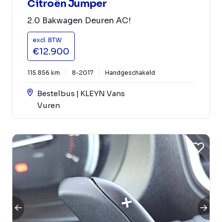
Citroën Jumper
2.0 Bakwagen Deuren AC!
excl. BTW
€12.900
115.856 km
8-2017
Handgeschakeld
Bestelbus | KLEYN Vans
Vuren