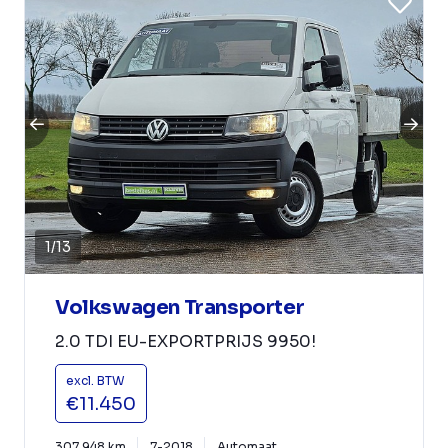
1
/
13
Volkswagen Transporter
2.0 TDI EU-EXPORTPRIJS 9950!
excl. BTW
€11.450
307.948 km
7-2018
Automaat