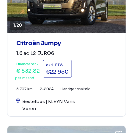
1
/
20
Citroën Jumpy
1.6 ac L2 EURO6
Financieren?
excl. BTW
€ 532,82
€22.950
per maand
8.707 km
2-2024
Handgeschakeld
Bestelbus | KLEYN Vans
Vuren