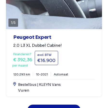
1
/
5
Peugeot Expert
2.0 L3 XL Dubbel Cabine!
Financieren?
excl. BTW
€ 392,36
€16.900
per maand
120.293 km
10-2021
Automaat
Bestelbus | KLEYN Vans
Vuren