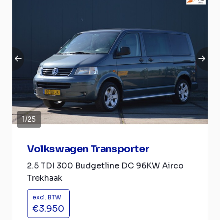
1
/
25
Volkswagen Transporter
2.5 TDI 300 Budgetline DC 96KW Airco
Trekhaak
excl. BTW
€3.950