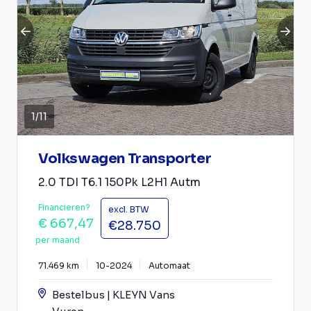
1
/
11
Volkswagen Transporter
2.0 TDI T6.1 150Pk L2H1 Autm
Financieren?
excl. BTW
€ 667,47
€28.750
per maand
71.469 km
10-2024
Automaat
Bestelbus | KLEYN Vans