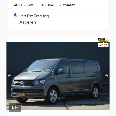
409.095 km
10-2004
Automaat
van Est Trading
Asperen
1
/
14