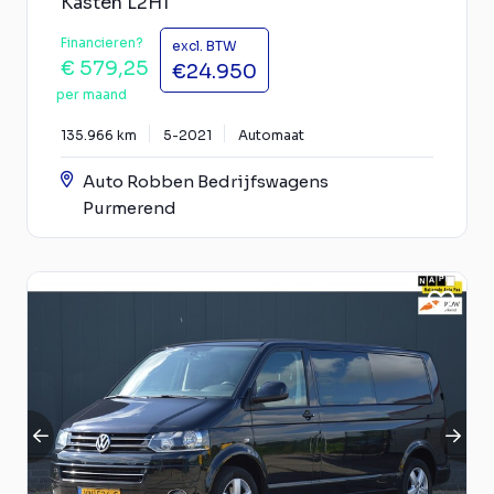
Kasten L2H1
Financieren?
excl. BTW
€ 579,25
€24.950
per maand
135.966 km
5-2021
Automaat
Auto Robben Bedrijfswagens
Purmerend