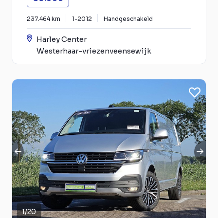
237.464 km
1-2012
Handgeschakeld
Harley Center
Westerhaar-vriezenveensewijk
1
/
20