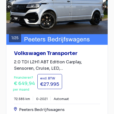
1
/
25
Volkswagen Transporter
2.0 TDI L2H1 ABT Edition Carplay,
Sensoren, Cruise, LED,...
Financieren?
excl. BTW
€ 649,94
€27.995
per maand
72.585 km
0-2021
Automaat
Peeters Bedrijfswagens