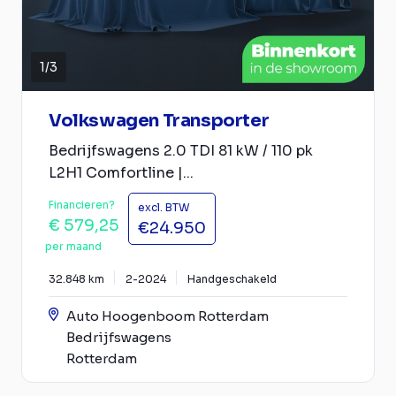
1
/
3
Volkswagen Transporter
Bedrijfswagens 2.0 TDI 81 kW / 110 pk
L2H1 Comfortline |...
Financieren?
excl. BTW
€ 579,25
€24.950
per maand
32.848 km
2-2024
Handgeschakeld
Auto Hoogenboom Rotterdam
Bedrijfswagens
Rotterdam