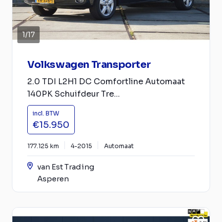
1
/
17
Volkswagen Transporter
2.0 TDI L2H1 DC Comfortline Automaat
140PK Schuifdeur Tre...
incl. BTW
€15.950
177.125 km
4-2015
Automaat
van Est Trading
Asperen