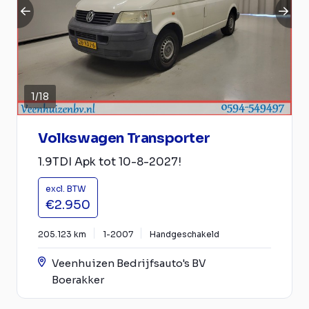
1
/
18
Volkswagen Transporter
1.9TDI Apk tot 10-8-2027!
excl. BTW
€2.950
205.123 km
1-2007
Handgeschakeld
Veenhuizen Bedrijfsauto's BV
Boerakker