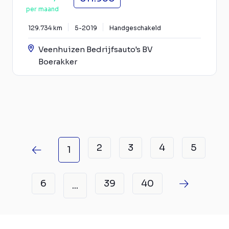
per maand
129.734 km
5-2019
Handgeschakeld
Veenhuizen Bedrijfsauto's BV
Boerakker
2
3
4
5
1
6
39
40
...