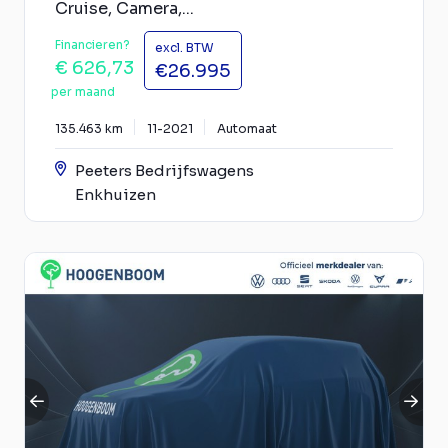
Cruise, Camera,...
Financieren?
excl. BTW
€ 626,73
€26.995
per maand
135.463 km
11-2021
Automaat
Peeters Bedrijfswagens
Enkhuizen