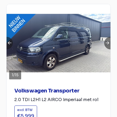
1
/
15
Volkswagen Transporter
2.0 TDI L2H1 L2 AIRCO Imperiaal met rol
excl. BTW
€5.999