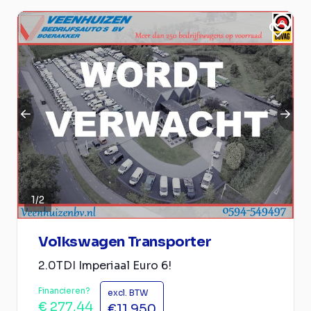
1
/
2
Volkswagen Transporter
2.0TDI Imperiaal Euro 6!
Financieren?
excl. BTW
€ 277,44
€11.950