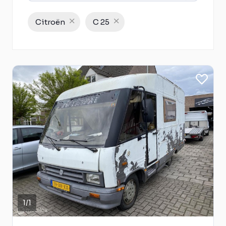
Citroën
C 25
1
/
1