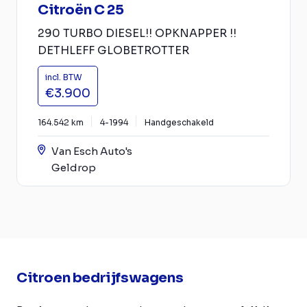
Citroën C 25
290 TURBO DIESEL!! OPKNAPPER !!
DETHLEFF GLOBETROTTER
incl. BTW
€3.900
164.542 km
4-1994
Handgeschakeld
Van Esch Auto's
Geldrop
Citroen bedrijfswagens