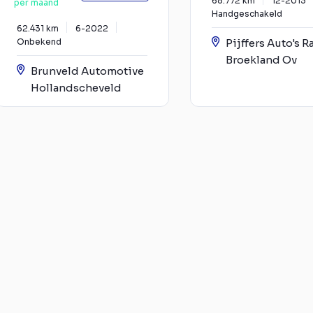
68.772 km
12-2013
per maand
Handgeschakeld
62.431 km
6-2022
Onbekend
Pijffers Auto's R
Broekland Ov
Brunveld Automotive
Hollandscheveld