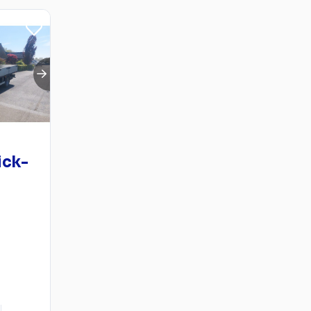
ick-
J