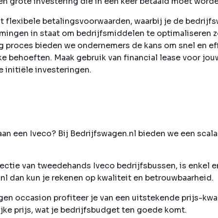
n grote investering die in één keer betaald moet worde
t flexibele betalingsvoorwaarden, waarbij je de bedrijfs
nemingen in staat om bedrijfsmiddelen te optimaliseren 
 proces bieden we ondernemers de kans om snel en eff
jke behoeften. Maak gebruik van financial lease voor j
 initiële investeringen.
an een Iveco? Bij Bedrijfswagen.nl bieden we een scala 
ectie van tweedehands Iveco bedrijfsbussen, is enkel e
nl dan kun je rekenen op kwaliteit en betrouwbaarheid.
en occasion profiteer je van een uitstekende prijs-kwal
e prijs, wat je bedrijfsbudget ten goede komt.