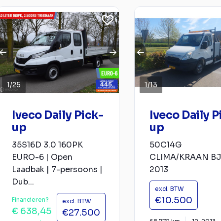
1
/
25
1
/
13
Iveco Daily Pick-
Iveco Daily P
up
up
35S16D 3.0 160PK
50C14G
EURO-6 | Open
CLIMA/KRAAN B
Laadbak | 7-persoons |
2013
Dub...
excl. BTW
€10.500
Financieren?
excl. BTW
€ 638,45
€27.500