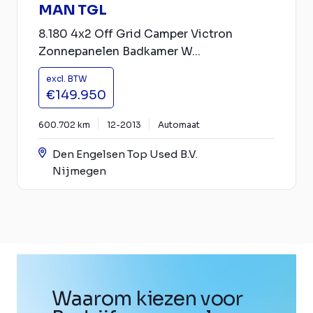
MAN TGL
8.180 4x2 Off Grid Camper Victron
Zonnepanelen Badkamer W...
excl. BTW
€149.950
600.702 km
12-2013
Automaat
Den Engelsen Top Used B.V.
Nijmegen
Waarom kiezen voor