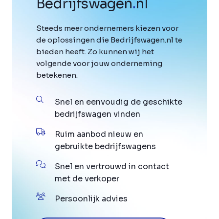
Bedrijfswagen
.
nl
Steeds meer ondernemers kiezen voor
de oplossingen die Bedrijfswagen.nl te
bieden heeft. Zo kunnen wij het
volgende voor jouw onderneming
betekenen.
Snel en eenvoudig de geschikte
bedrijfswagen vinden
Ruim aanbod nieuw en
gebruikte bedrijfswagens
Snel en vertrouwd in contact
met de verkoper
Persoonlijk advies