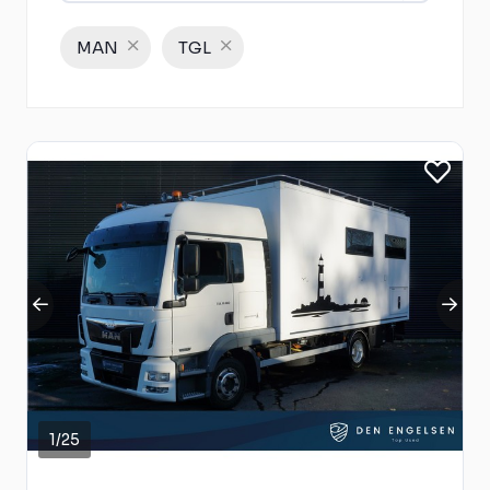
MAN
TGL
1
/
25