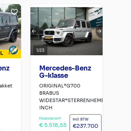
1
/
23
enz
Mercedes-Benz
G-klasse
akket
ORIGINAL*G700
BRABUS
WIDESTAR*STERRENHEMEL*24
INCH
Financieren?
incl. BTW
€ 5.518,55
€237.700