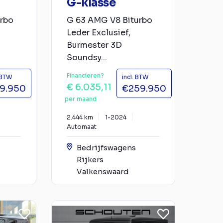
G-klasse
rbo
G 63 AMG V8 Biturbo
Leder Exclusief,
Burmester 3D
Soundsy...
Financieren?
 BTW
incl. BTW
€ 6.035,11
9.950
€259.950
per maand
2.444 km
1-2024
Automaat
Bedrijfswagens
Rijkers
Valkenswaard