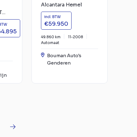
Alcantara Hemel
..
incl. BTW
€59.950
 BTW
64.895
49.860 km
11-2008
Automaat
Bouman Auto's
Genderen
ijn