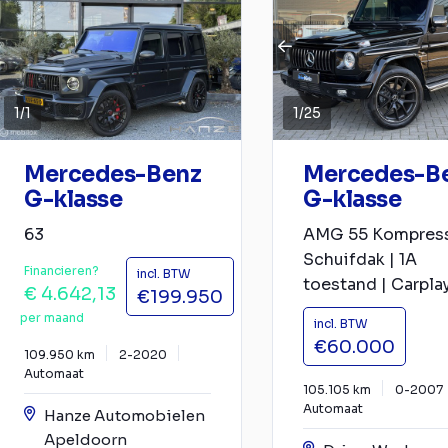
1
/
1
1
/
25
Mercedes-Benz
Mercedes-B
G-klasse
G-klasse
63
AMG 55 Kompress
Schuifdak | 1A
Financieren?
incl. BTW
toestand | Carplay 
€ 4.642,13
€199.950
per maand
incl. BTW
€60.000
109.950 km
2-2020
Automaat
105.105 km
0-2007
Automaat
Hanze Automobielen
Apeldoorn