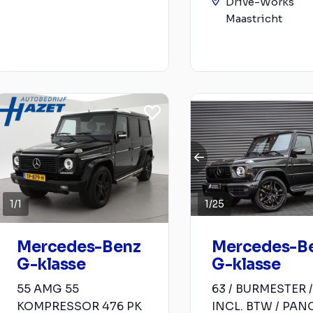
Drive-Works
Maastricht
1
/
1
1
/
25
Mercedes-Benz
Mercedes-B
G-klasse
G-klasse
55 AMG 55
63 / BURMESTER /
KOMPRESSOR 476 PK
INCL. BTW / PAN