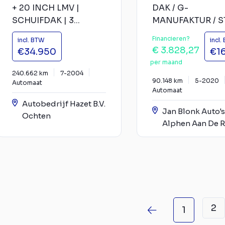
+ 20 INCH LMV |
DAK / G-
SCHUIFDAK | 3...
MANUFAKTUR / ST.
Financieren?
incl. BTW
incl.
€ 3.828,27
€34.950
€1
per maand
240.662 km
7-2004
90.148 km
5-2020
Automaat
Automaat
Autobedrijf Hazet B.V.
Jan Blonk Auto's
Ochten
Alphen Aan De R
2
1