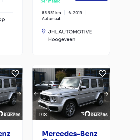
per maand
88.981 km
6-2019
op
Automaat
JHL AUTOMOTIVE
Hoogeveen
1
/
18
enz
Mercedes-Benz