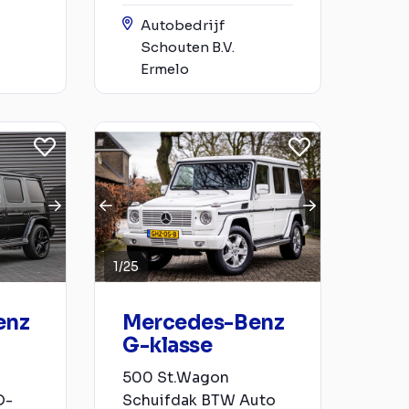
Autobedrijf
Schouten B.V.
Ermelo
1
/
25
enz
Mercedes-Benz
G-klasse
500 St.Wagon
O-
Schuifdak BTW Auto