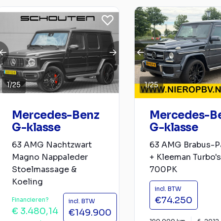
1
/
25
1
/
25
Mercedes-Benz
Mercedes-B
G-klasse
G-klasse
63 AMG Nachtzwart
63 AMG Brabus-P
Magno Nappaleder
+ Kleeman Turbo's
Stoelmassage &
700PK
Koeling
incl. BTW
€74.250
Financieren?
incl. BTW
€ 3.480,14
€149.900