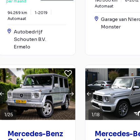
190.000 km
6-2012
per maand
Automaat
94.269 km
1-2019
Automaat
Garage van Nier
Monster
Autobedrijf
Schouten B.V.
Ermelo
1
/
25
1
/
18
Mercedes-Benz
Mercedes-B