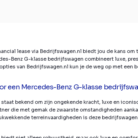
cial lease via Bedrijfswagen.nl biedt jou de kans om t
cedes-Benz G-klasse bedrijfswagen combineert luxe, pre
opties van Bedrijfswagen.nl kun je de weg op met een b
or een Mercedes-Benz G-klasse bedrijfsw
taat bekend om zijn ongekende kracht, luxe en iconisch
artner die met gemak de zwaarste omstandigheden aank
rukwekkende terreinvaardigheden is deze bedrijfswagen 
edt niet alleen robuustheid, maar ook luxe en comfort.