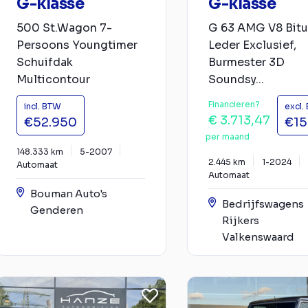
G-klasse
G-klasse
500 St.Wagon 7-
G 63 AMG V8 Bitu
Persoons Youngtimer
Leder Exclusief,
Schuifdak
Burmester 3D
Multicontour
Soundsy...
Financieren?
incl. BTW
excl.
€ 3.713,47
€52.950
€15
per maand
148.333 km
5-2007
2.445 km
1-2024
Automaat
Automaat
Bouman Auto's
Bedrijfswagens
Genderen
Rijkers
Valkenswaard