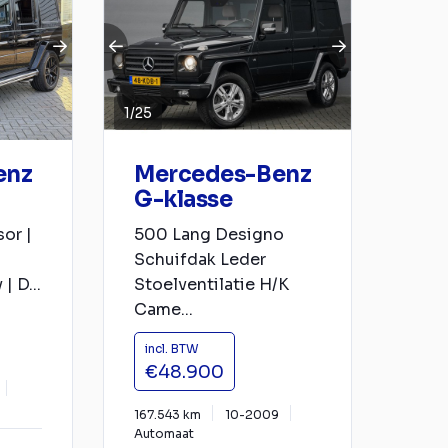
1
/
25
enz
Mercedes-Benz
G-klasse
or |
500 Lang Designo
Schuifdak Leder
| D...
Stoelventilatie H/K
Came...
incl. BTW
€48.900
167.543 km
10-2009
Automaat