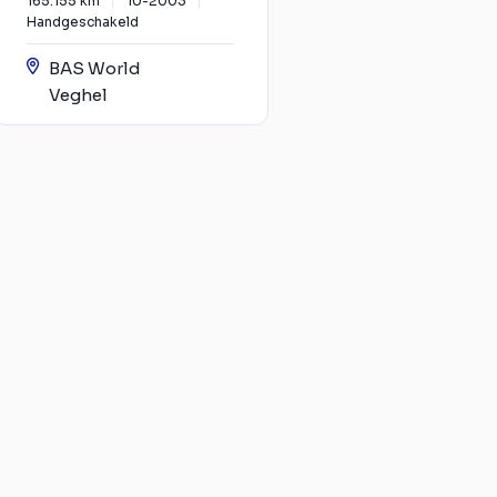
165.155 km
10-2003
Handgeschakeld
BAS World
Veghel