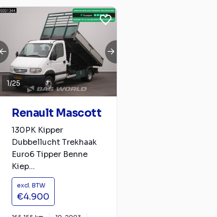
1
/
25
Renault Mascott
130PK Kipper
Dubbellucht Trekhaak
Euro6 Tipper Benne
Kiep...
excl. BTW
€4.900