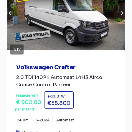
1
/
17
Volkswagen Crafter
2.0 TDI 140PK Automaat L4H3 Airco
Cruise Control Parkeer...
Financieren?
excl. BTW
€ 900,80
€38.800
per maand
156 km
3-2024
Automaat