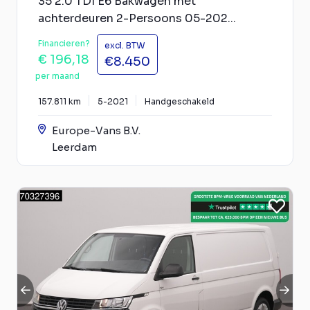
35 2.0 TDI E6 Bakwagen met
achterdeuren 2-Persoons 05-202...
Financieren?
excl. BTW
€ 196,18
€8.450
per maand
157.811 km
5-2021
Handgeschakeld
Europe-Vans B.V.
Leerdam