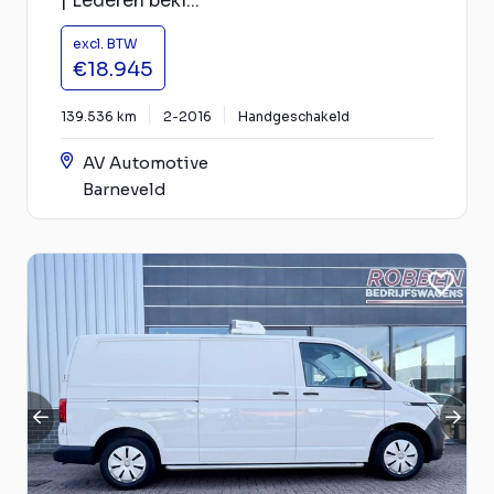
| Lederen bekl...
excl. BTW
€18.945
139.536 km
2-2016
Handgeschakeld
AV Automotive
Barneveld