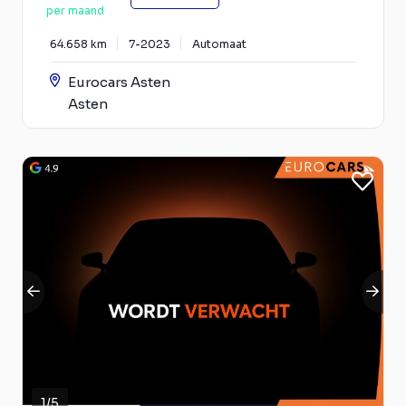
per maand
64.658 km
7-2023
Automaat
Eurocars Asten
Asten
1
/
5