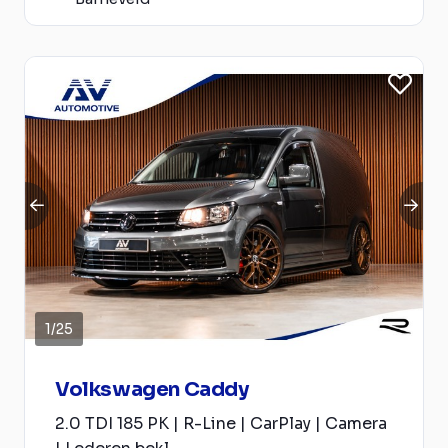
1
/
25
Volkswagen Caddy
2.0 TDI 185 PK | R-Line | CarPlay | Camera