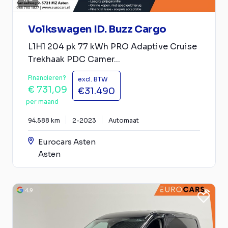
Volkswagen ID. Buzz Cargo
L1H1 204 pk 77 kWh PRO Adaptive Cruise
Trekhaak PDC Camer...
Financieren?
excl. BTW
€ 731,09
€31.490
per maand
94.588 km
2-2023
Automaat
Eurocars Asten
Asten