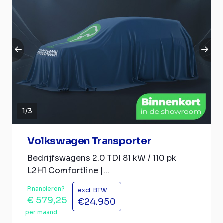
1
/
3
Volkswagen Transporter
Bedrijfswagens 2.0 TDI 81 kW / 110 pk
L2H1 Comfortline |...
Financieren?
excl. BTW
€ 579,25
€24.950
per maand