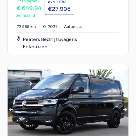
Financieren?
excl. BTW
€ 649,94
€27.995
per maand
72.585 km
0-2021
Automaat
Peeters Bedrijfswagens
Enkhuizen