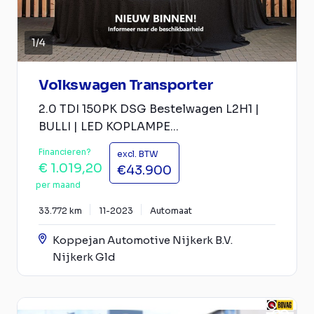
1
/
4
Volkswagen Transporter
2.0 TDI 150PK DSG Bestelwagen L2H1 |
BULLI | LED KOPLAMPE...
Financieren?
excl. BTW
€ 1.019,20
€43.900
per maand
33.772 km
11-2023
Automaat
Koppejan Automotive Nijkerk B.V.
Nijkerk Gld