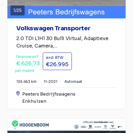
1
/
25
Volkswagen Transporter
2.0 TDI L1H1 30 Bulli Virtual, Adaptieve
Cruise, Camera,...
Financieren?
excl. BTW
€ 626,73
€26.995
per maand
135.463 km
11-2021
Automaat
Peeters Bedrijfswagens
Enkhuizen