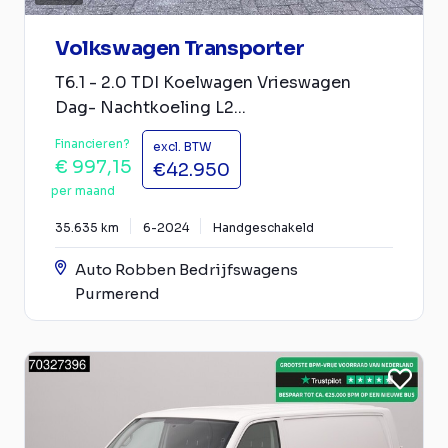
Volkswagen Transporter
T6.1 - 2.0 TDI Koelwagen Vrieswagen
Dag- Nachtkoeling L2...
Financieren?
excl. BTW
€ 997,15
€42.950
per maand
35.635 km
6-2024
Handgeschakeld
Auto Robben Bedrijfswagens
Purmerend