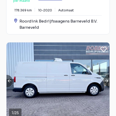
per maand
178.369 km
10-2020
Automaat
Roordink Bedrijfswagens Barneveld B.V.
Barneveld
1
/
25