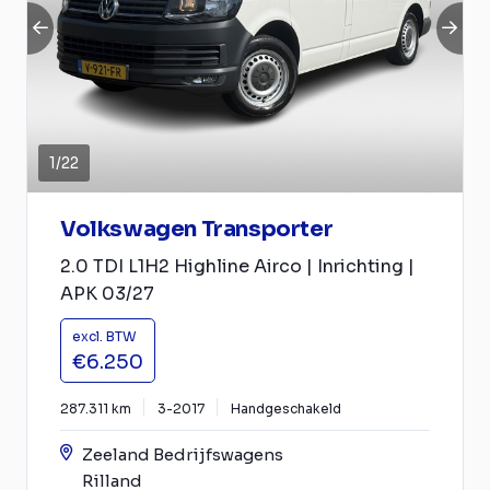
1
/
22
Volkswagen Transporter
2.0 TDI L1H2 Highline Airco | Inrichting |
APK 03/27
excl. BTW
€6.250
287.311 km
3-2017
Handgeschakeld
Zeeland Bedrijfswagens
Rilland