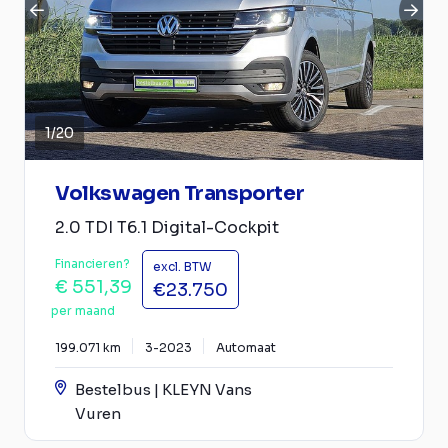
1
/
20
Volkswagen Transporter
2.0 TDI T6.1 Digital-Cockpit
Financieren?
excl. BTW
€ 551,39
€23.750
per maand
199.071 km
3-2023
Automaat
Bestelbus | KLEYN Vans
Vuren