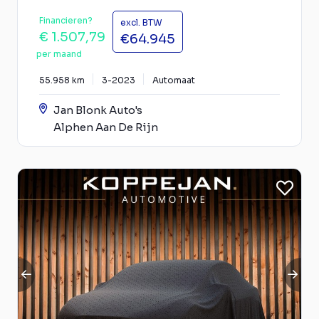
Financieren?
excl. BTW
€ 1.507,79
€64.945
per maand
55.958 km
3-2023
Automaat
Jan Blonk Auto's
Alphen Aan De Rijn