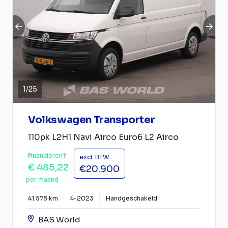
1
/
25
Volkswagen Transporter
110pk L2H1 Navi Airco Euro6 L2 Airco
Financieren?
excl. BTW
€ 485,22
€20.900
per maand
41.578 km
4-2023
Handgeschakeld
BAS World