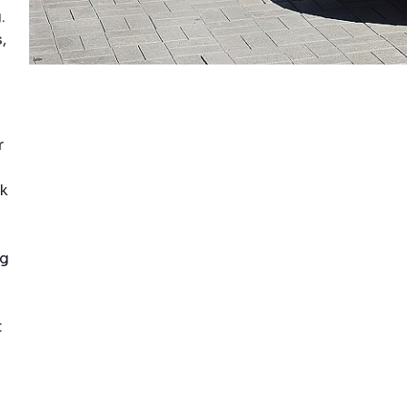
.
,
r
ek
ig
t