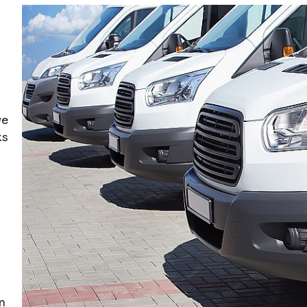
we
ks
n