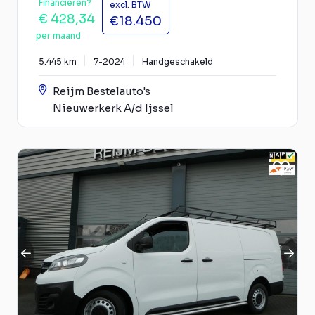
Financieren?
excl. BTW
€ 428,34
€18.450
per maand
5.445 km
7-2024
Handgeschakeld
Reijm Bestelauto's
Nieuwerkerk A/d Ijssel