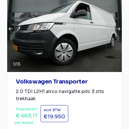
1
/
15
Volkswagen Transporter
2.0 TDI L2H1 airco navigatie pdc 3 zits
trekhaak
Financieren?
excl. BTW
€ 463,17
€19.950
per maand