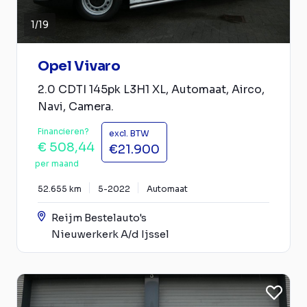
1
/
19
Opel Vivaro
2.0 CDTI 145pk L3H1 XL, Automaat, Airco,
Navi, Camera.
Financieren?
excl. BTW
€ 508,44
€21.900
per maand
52.655 km
5-2022
Automaat
Reijm Bestelauto's
Nieuwerkerk A/d Ijssel