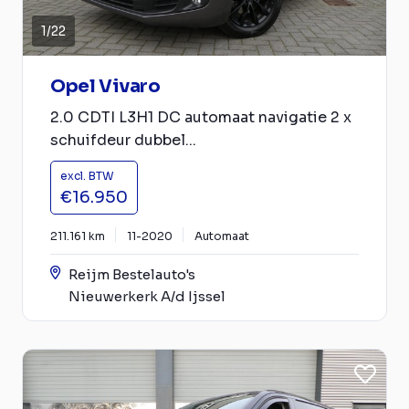
1
/
22
Opel Vivaro
2.0 CDTI L3H1 DC automaat navigatie 2 x
schuifdeur dubbel...
excl. BTW
€16.950
211.161 km
11-2020
Automaat
Reijm Bestelauto's
Nieuwerkerk A/d Ijssel