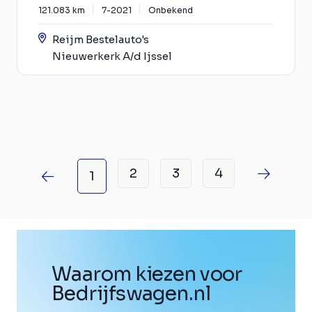
121.083 km
7-2021
Onbekend
Reijm Bestelauto's
Nieuwerkerk A/d Ijssel
2
3
4
1
Waarom kiezen voor
Bedrijfswagen
.
nl