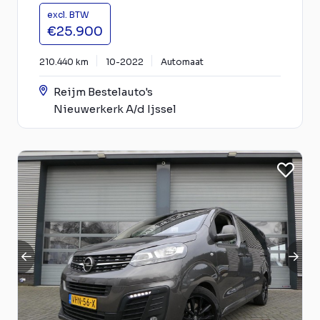
excl. BTW
€25.900
210.440 km
10-2022
Automaat
Reijm Bestelauto's
Nieuwerkerk A/d Ijssel