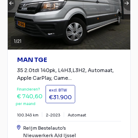
1
/
21
MAN TGE
35 2.0tdi 140pk, L4H3,L3H2, Automaat,
Apple CarPlay, Came...
Financieren?
excl. BTW
€ 740,60
€31.900
per maand
100.343 km
2-2023
Automaat
Reijm Bestelauto's
Nieuwerkerk A/d Ijssel