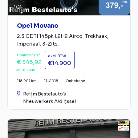
1
/
21
Opel Movano
2.3 CDTI 145pk L2H2 Airco. Trekhaak,
Imperiaal, 3-Zits.
Financieren?
excl. BTW
€ 345,92
€14.900
per maand
118.201 km
11-2018
Onbekend
Reijm Bestelauto's
Nieuwerkerk A/d Ijssel