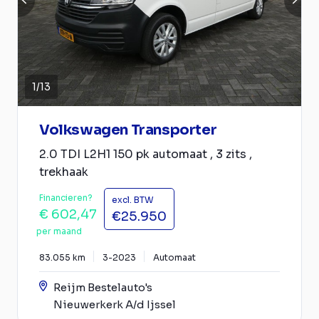
1
/
13
Volkswagen Transporter
2.0 TDI L2H1 150 pk automaat , 3 zits ,
trekhaak
Financieren?
excl. BTW
€ 602,47
€25.950
per maand
83.055 km
3-2023
Automaat
Reijm Bestelauto's
Nieuwerkerk A/d Ijssel