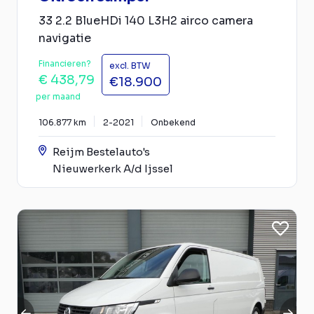
33 2.2 BlueHDi 140 L3H2 airco camera
navigatie
Financieren?
excl. BTW
€ 438,79
€18.900
per maand
106.877 km
2-2021
Onbekend
Reijm Bestelauto's
Nieuwerkerk A/d Ijssel