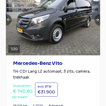
1
/
20
Mercedes-Benz Vito
114 CDI Lang L2 automaat, 3 zits, camera,
trekhaak
Financieren?
excl. BTW
€ 740,60
€31.900
per maand
49.014 km
1-2024
Automaat