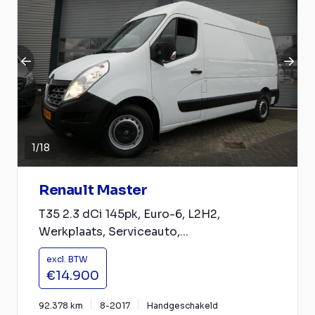
1
/
18
Renault Master
T35 2.3 dCi 145pk, Euro-6, L2H2,
Werkplaats, Serviceauto,...
excl. BTW
€14.900
92.378 km
8-2017
Handgeschakeld