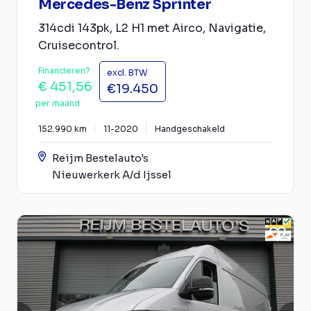
Mercedes-Benz Sprinter
314cdi 143pk, L2 H1 met Airco, Navigatie,
Cruisecontrol.
Financieren?
excl. BTW
€ 451,56
€19.450
per maand
152.990 km
11-2020
Handgeschakeld
Reijm Bestelauto's
Nieuwerkerk A/d Ijssel