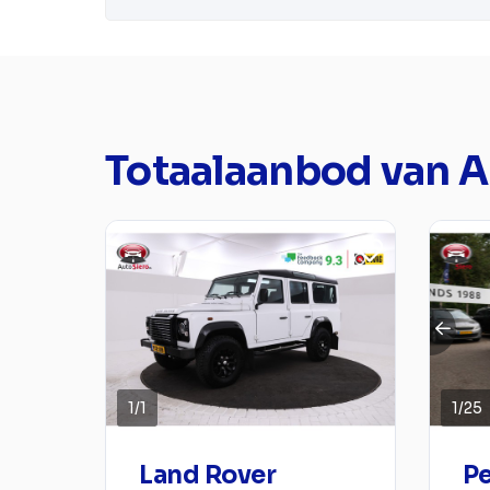
Totaalaanbod van Au
1
/
1
1
/
25
Land Rover
Pe