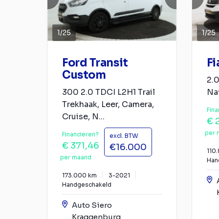
1
/
25
1
/
25
Ford Transit
Fi
Custom
2.0
300 2.0 TDCI L2H1 Trail
Nav
Trekhaak, Leer, Camera,
Fina
Cruise, N...
€ 
per 
Financieren?
excl. BTW
€ 371,46
€16.000
110
per maand
Han
173.000 km
3-2021
Handgeschakeld
Auto Siero
Kraggenburg