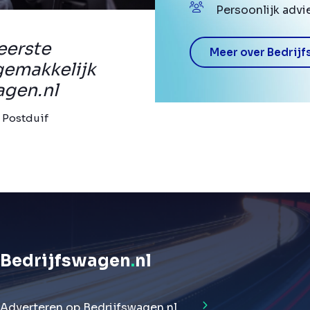
Persoonlijk advi
eerste
Meer over Bedrijf
gemakkelijk
agen.nl
 Postduif
Bedrijfswagen
.
nl
Adverteren op Bedrijfswagen.nl