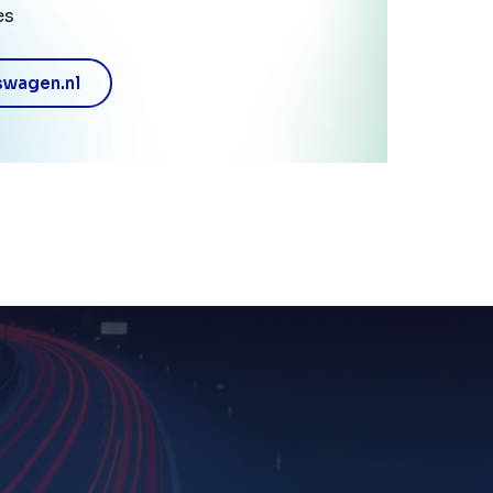
es
swagen.nl