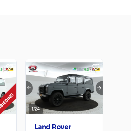
1
/
24
Land Rover