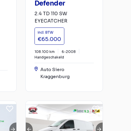
Defender
2.4 TD 110 SW
EYECATCHER
incl. BTW
€65.000
108.100 km
6-2008
Handgeschakeld
Auto Siero
Kraggenburg