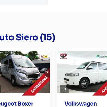
to Siero (15)
1
/
1
ugeot Boxer
Volkswagen