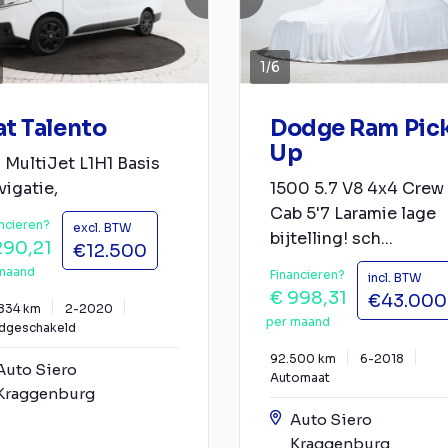
1
/
6
at Talento
Dodge Ram Pic
Up
 MultiJet L1H1 Basis
igatie,
1500 5.7 V8 4x4 Crew
Cab 5'7 Laramie lage
ncieren?
excl. BTW
bijtelling! sch...
290,21
€12.500
maand
Financieren?
incl. BTW
€ 998,31
€43.000
.834 km
2-2020
per maand
dgeschakeld
92.500 km
6-2018
Auto Siero
Automaat
Kraggenburg
Auto Siero
Kraggenburg