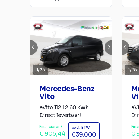
1
/
25
1
/
25
Mercedes-Benz
M
Vito
Vi
eVito 112 L2 60 kWh
eVi
Direct leverbaar!
Dir
Financieren?
Fina
excl. BTW
€ 905,44
€ 
€39.000