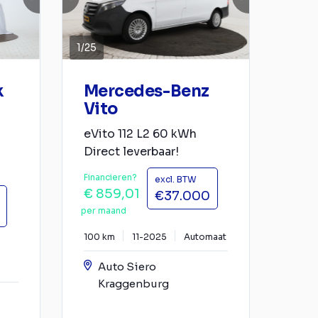
1
/
25
k
Mercedes-Benz
Vito
eVito 112 L2 60 kWh
Direct leverbaar!
Financieren?
excl. BTW
€ 859,01
€37.000
per maand
100 km
11-2025
Automaat
Auto Siero
Kraggenburg