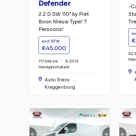
Defender
-C
2.2 D SW 110" by Piet
Sta
Boon Nieuw Type! 7
Tre
Persoons!
in
€
excl. BTW
€45.000
62.
Han
117.546 km
9-2013
Handgeschakeld
Auto Siero
Kraggenburg