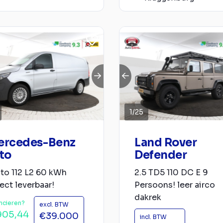
1
/
25
ercedes-Benz
Land Rover
to
Defender
to 112 L2 60 kWh
2.5 TD5 110 DC E 9
ect leverbaar!
Persoons! leer airco
dakrek
ncieren?
excl. BTW
905,44
€39.000
incl. BTW