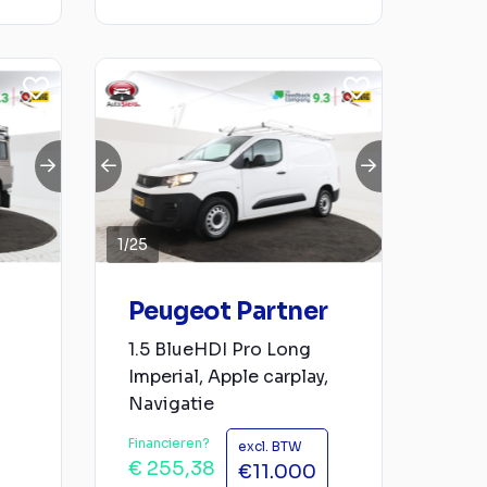
1
/
25
Peugeot Partner
1.5 BlueHDI Pro Long
Imperial, Apple carplay,
Navigatie
Financieren?
excl. BTW
€ 255,38
€11.000