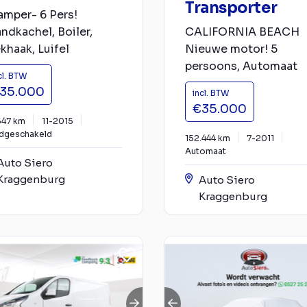
Transporter
amper- 6 Pers!
ndkachel, Boiler,
CALIFORNIA BEACH
khaak, Luifel
Nieuwe motor! 5
persoons, Automaat
cl. BTW
35.000
incl. BTW
€35.000
547 km
11-2015
dgeschakeld
152.444 km
7-2011
Automaat
Auto Siero
Kraggenburg
Auto Siero
Kraggenburg